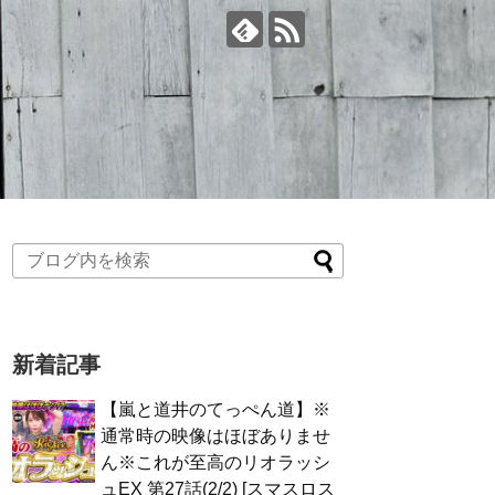
新着記事
【嵐と道井のてっぺん道】※
通常時の映像はほぼありませ
ん※これが至高のリオラッシ
ュEX 第27話(2/2) [スマスロス