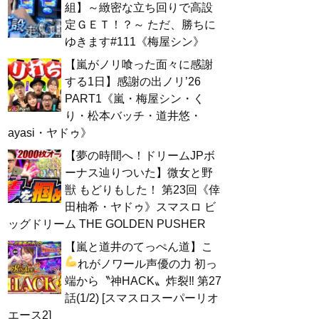
組】～緻密な立ち回りで高設
定ＧＥＴ！？～ ただ、勝ちに
ゆきます#111《梅屋シン》
【嵐がノリ喰った面々に感謝
する1日】感謝の出ノリ’26
PART1《嵐・梅屋シン・く
り・松本バッチ・道井悠・
ayasi・ヤドゥ》
【夢の時間へ！ドリームJPボ
ーナス辿りついた】微女と野
獣 もどりもした！ 第23回《倖
田柚希・ヤドゥ》スマスロ ビ
ッグドリーム THE GOLDEN PUSHER
【嵐と道井のてっぺん道】こ
れがノワール声優の力
初っ
端から〝神HACK〟炸裂‼ 第27
話(1/2) [スマスロスーパーリオ
エース2]