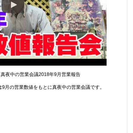
真夜中の営業会議2018年9月営業報告
は9月の営業数値をもとに真夜中の営業会議です。