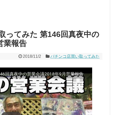
い取ってみた 第146回真夜中の
月営業報告
2018/11/2
パチンコ店買い取ってみた
6回真夜中の営業会議2018年9月営業報告