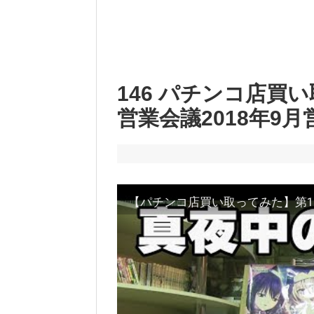
146 パチンコ店買
営業会議2018年9
【パチンコ店買い取ってみた】第14