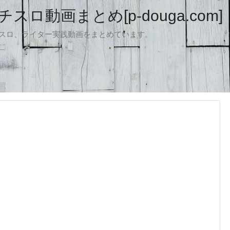
ロ動画まとめ[p-douga.com]
パチスロ、ライター実践動画をまとめています。