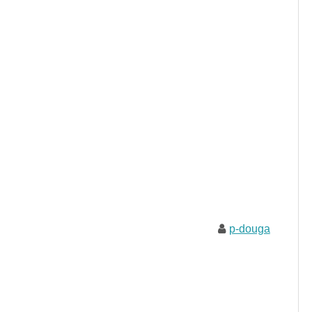
p-douga