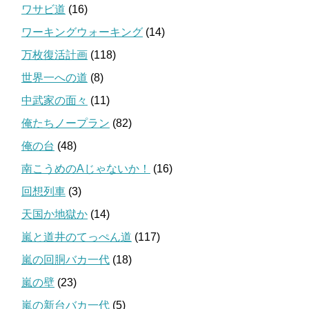
ワサビ道
(16)
ワーキングウォーキング
(14)
万枚復活計画
(118)
世界一への道
(8)
中武家の面々
(11)
俺たちノープラン
(82)
俺の台
(48)
南こうめのAじゃないか！
(16)
回想列車
(3)
天国か地獄か
(14)
嵐と道井のてっぺん道
(117)
嵐の回胴バカ一代
(18)
嵐の壁
(23)
嵐の新台バカ一代
(5)