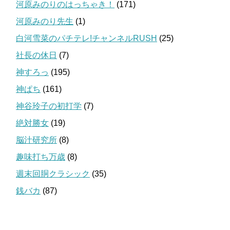
河原みのりのはっちゃき！
(171)
河原みのり先生
(1)
白河雪菜のパチテレ!チャンネルRUSH
(25)
社長の休日
(7)
神すろっ
(195)
神ぱち
(161)
神谷玲子の初打学
(7)
絶対勝女
(19)
脳汁研究所
(8)
趣味打ち万歳
(8)
週末回胴クラシック
(35)
銭バカ
(87)