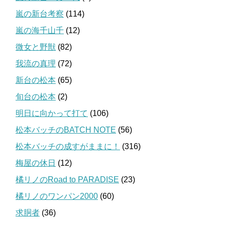
嵐の新台考察
(114)
嵐の海千山千
(12)
微女と野獣
(82)
我流の真理
(72)
新台の松本
(65)
旬台の松本
(2)
明日に向かって打て
(106)
松本バッチのBATCH NOTE
(56)
松本バッチの成すがままに！
(316)
梅屋の休日
(12)
橘リノのRoad to PARADISE
(23)
橘リノのワンパン2000
(60)
求胴者
(36)