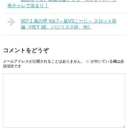
幸チャレで決まり！
007-1 嵐の壁 Vol.7～嵐VSこーじ～ スロット前
編《HEY !鏡、バジリスク絆、他》
コメントをどうぞ
メールアドレスが公開されることはありません。
※
が付いている欄は必
須項目です