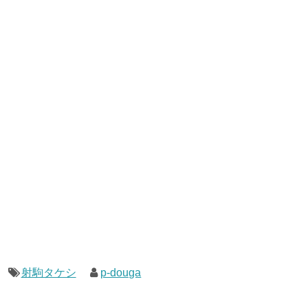
射駒タケシ
p-douga