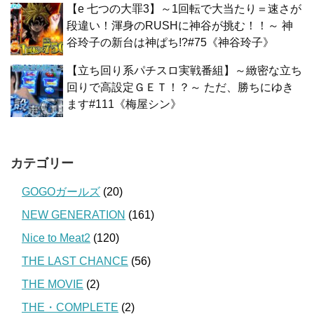
【e 七つの大罪3】～1回転で大当たり＝速さが
段違い！渾身のRUSHに神谷が挑む！！～ 神
谷玲子の新台は神ぱち!?#75《神谷玲子》
【立ち回り系パチスロ実戦番組】～緻密な立ち
回りで高設定ＧＥＴ！？～ ただ、勝ちにゆき
ます#111《梅屋シン》
カテゴリー
GOGOガールズ
(20)
NEW GENERATION
(161)
Nice to Meat2
(120)
THE LAST CHANCE
(56)
THE MOVIE
(2)
THE・COMPLETE
(2)