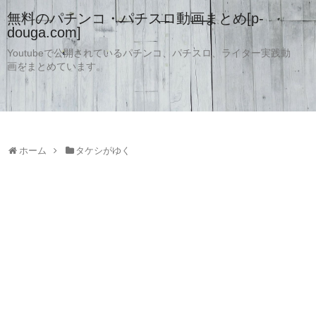
無料のパチンコ・パチスロ動画まとめ[p-
douga.com]
Youtubeで公開されているパチンコ、パチスロ、ライター実践動
画をまとめています。
ホーム
タケシがゆく