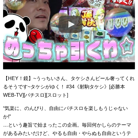
【HEY！鏡】~うっちいさん、タケシさんビール奢ってくれ
るそうです~タケシがゆく！ #34《射駒タケシ》[必勝本
WEB-TV][パチスロ][スロット]
“気楽に、のんびり、自由にパチスロを楽しもうじゃない
か!”
…という趣旨で始まったこの企画。毎回何かしらのテーマ
があるみたいだけど、やるも自由・やらぬも自由というテ