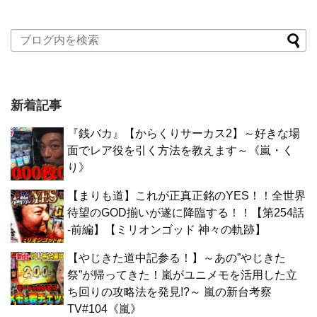
新着記事
『銭バカ』【からくりサーカス2】～好きな場
面でレア役を引く方法を教えます～《嵐・く
り》
【まりも道】これが正真正銘のYES！！全世界
待望のGOD揃いが遂に降臨する！！【第254話
-前編】【ミリオンゴッド 神々の軌跡】
【やじきた道中記参る！】～あの”やじきた
祭”が帰ってきた！嵐がユニメモを活用した立
ち回りの攻略法を発見!?～ 嵐の新台考察
TV#104《嵐》