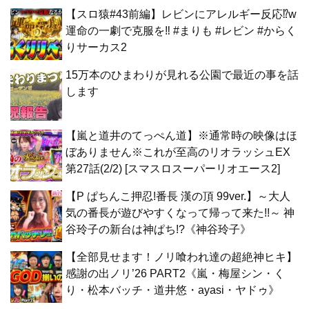
【スロ猿#43前編】レビンにアレルギー反応⁉w
運命の一劇で克服を‼ #まりも #レビン #からく
りサーカス2
15万本のひまわりが見れる公園で最近の事を話
します
【嵐と道井のてっぺん道】※通常時の映像はほ
ぼありません※これが至高のリオラッシュEX
第27話(2/2) [スマスロスーパーリオエース2]
【P ぱちんこ押忍!番長 漢の頂 99ver.】～大人
気の番長が遊びやすくなって帰って来た!!～ 神
谷玲子の新台は神ぱち!?《神谷玲子》
【全部見せます！ノリ喰われ達の超絶神ヒキ】
感謝の出ノリ’26 PART2《嵐・梅屋シン・く
り・松本バッチ・道井悠・ayasi・ヤドゥ》