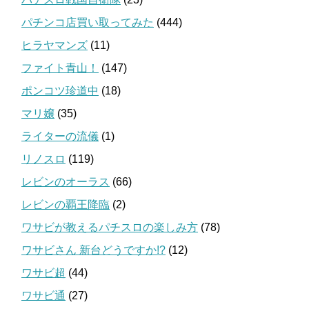
パチンコ店買い取ってみた
(444)
ヒラヤマンズ
(11)
ファイト青山！
(147)
ポンコツ珍道中
(18)
マリ嬢
(35)
ライターの流儀
(1)
リノスロ
(119)
レビンのオーラス
(66)
レビンの覇王降臨
(2)
ワサビが教えるパチスロの楽しみ方
(78)
ワサビさん 新台どうですか!?
(12)
ワサビ超
(44)
ワサビ通
(27)