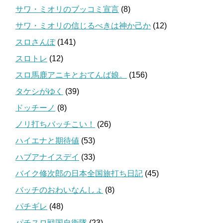
サワ・ミオリのブッコミ宣言
(8)
サワ・ミオリの信じるべきは神か己か
(12)
スロさんぽ
(141)
スロトレ
(12)
スロ馬鹿アニキとおてんば娘。
(156)
タケシがゆく
(39)
ドッチーノ
(8)
ノリ打ちバッチこい！
(26)
ハイエナと期待値
(53)
ハブアナイスデイ
(33)
バイク修次郎の日本全国旅打ち日記
(45)
バッチのおわいなんしょ
(8)
パチギレ
(48)
パチスロ戦国自衛隊
(23)