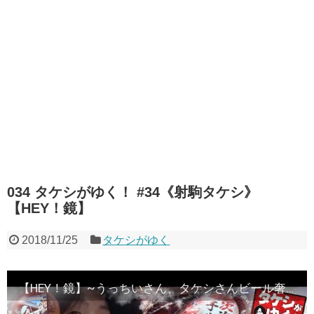
034 タケシがゆく！ #34《射駒タケシ》
【HEY！鏡】
2018/11/25
タケシがゆく
【HEY！鏡】~うっちいさん、タケシさんビール奢ってくれるそうです~タケシがゆく！ #34《射駒タケシ》[必勝本WEB-TV][パチスロ][スロット]