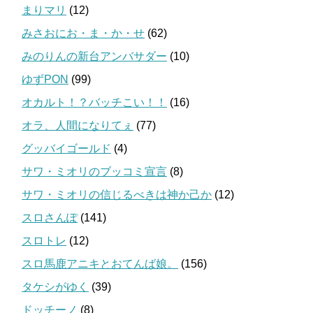
まりマリ
(12)
みさおにお・ま・か・せ
(62)
みのりんの新台アンバサダー
(10)
ゆずPON
(99)
オカルト！？バッチこい！！
(16)
オラ、人間になりてぇ
(77)
グッバイゴールド
(4)
サワ・ミオリのブッコミ宣言
(8)
サワ・ミオリの信じるべきは神か己か
(12)
スロさんぽ
(141)
スロトレ
(12)
スロ馬鹿アニキとおてんば娘。
(156)
タケシがゆく
(39)
ドッチーノ
(8)