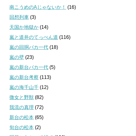
南こうめのAじゃないか！
(16)
回想列車
(3)
天国か地獄か
(14)
嵐と道井のてっぺん道
(116)
嵐の回胴バカ一代
(18)
嵐の壁
(23)
嵐の新台バカ一代
(5)
嵐の新台考察
(113)
嵐の海千山千
(12)
微女と野獣
(82)
我流の真理
(72)
新台の松本
(65)
旬台の松本
(2)