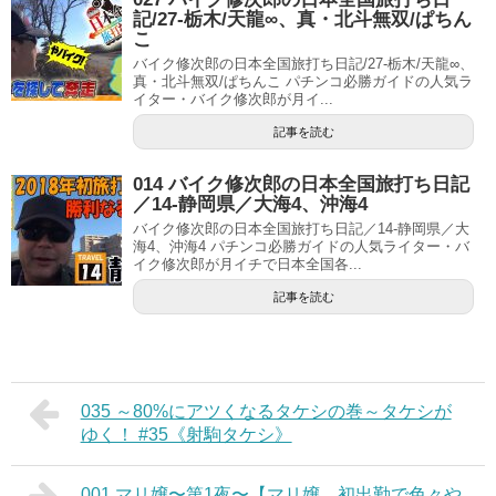
記/27-栃木/天龍∞、真・北斗無双/ぱちん
こ
バイク修次郎の日本全国旅打ち日記/27-栃木/天龍∞、
真・北斗無双/ぱちんこ パチンコ必勝ガイドの人気ラ
イター・バイク修次郎が月イ...
記事を読む
014 バイク修次郎の日本全国旅打ち日記
／14-静岡県／大海4、沖海4
バイク修次郎の日本全国旅打ち日記／14-静岡県／大
海4、沖海4 パチンコ必勝ガイドの人気ライター・バ
イク修次郎が月イチで日本全国各...
記事を読む
035 ～80%にアツくなるタケシの巻～タケシが
ゆく！ #35《射駒タケシ》
001 マリ嬢〜第1夜〜【マリ嬢、初出勤で色々や