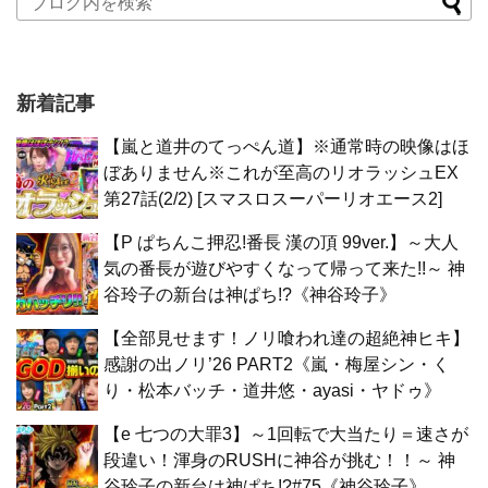
新着記事
【嵐と道井のてっぺん道】※通常時の映像はほ
ぼありません※これが至高のリオラッシュEX
第27話(2/2) [スマスロスーパーリオエース2]
【P ぱちんこ押忍!番長 漢の頂 99ver.】～大人
気の番長が遊びやすくなって帰って来た!!～ 神
谷玲子の新台は神ぱち!?《神谷玲子》
【全部見せます！ノリ喰われ達の超絶神ヒキ】
感謝の出ノリ’26 PART2《嵐・梅屋シン・く
り・松本バッチ・道井悠・ayasi・ヤドゥ》
【e 七つの大罪3】～1回転で大当たり＝速さが
段違い！渾身のRUSHに神谷が挑む！！～ 神
谷玲子の新台は神ぱち!?#75《神谷玲子》