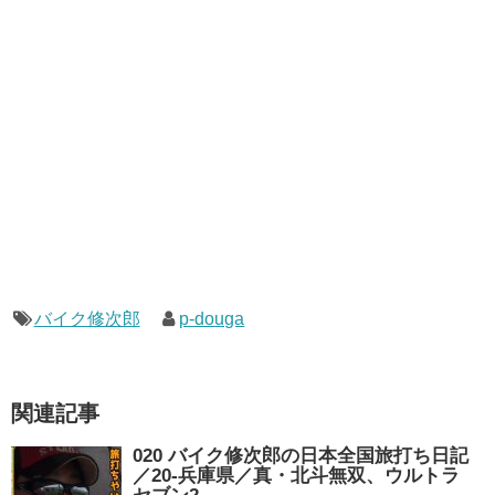
バイク修次郎
p-douga
関連記事
020 バイク修次郎の日本全国旅打ち日記
／20-兵庫県／真・北斗無双、ウルトラ