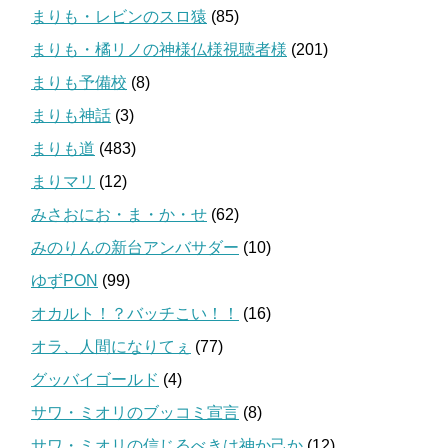
まりも・レビンのスロ猿
(85)
まりも・橘リノの神様仏様視聴者様
(201)
まりも予備校
(8)
まりも神話
(3)
まりも道
(483)
まりマリ
(12)
みさおにお・ま・か・せ
(62)
みのりんの新台アンバサダー
(10)
ゆずPON
(99)
オカルト！？バッチこい！！
(16)
オラ、人間になりてぇ
(77)
グッバイゴールド
(4)
サワ・ミオリのブッコミ宣言
(8)
サワ・ミオリの信じるべきは神か己か
(12)