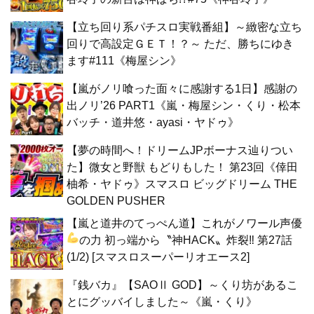
【立ち回り系パチスロ実戦番組】～緻密な立ち
回りで高設定ＧＥＴ！？～ ただ、勝ちにゆき
ます#111《梅屋シン》
【嵐がノリ喰った面々に感謝する1日】感謝の
出ノリ’26 PART1《嵐・梅屋シン・くり・松本
バッチ・道井悠・ayasi・ヤドゥ》
【夢の時間へ！ドリームJPボーナス辿りつい
た】微女と野獣 もどりもした！ 第23回《倖田
柚希・ヤドゥ》スマスロ ビッグドリーム THE
GOLDEN PUSHER
【嵐と道井のてっぺん道】これがノワール声優
の力
初っ端から〝神HACK〟炸裂‼ 第27話
(1/2) [スマスロスーパーリオエース2]
『銭バカ』【SAOⅡ GOD】～くり坊があるこ
とにグッバイしました～《嵐・くり》