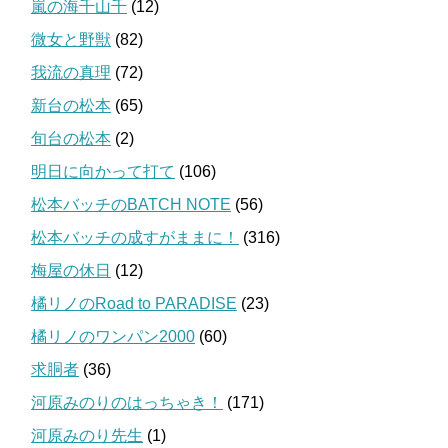
嵐の海千山千
(12)
微女と野獣
(82)
我流の真理
(72)
新台の松本
(65)
旬台の松本
(2)
明日に向かって打て
(106)
松本バッチのBATCH NOTE
(56)
松本バッチの成すがままに！
(316)
梅屋の休日
(12)
橘リノのRoad to PARADISE
(23)
橘リノのワンパン2000
(60)
求胴者
(36)
河原みのりのはっちゃき！
(171)
河原みのり先生
(1)