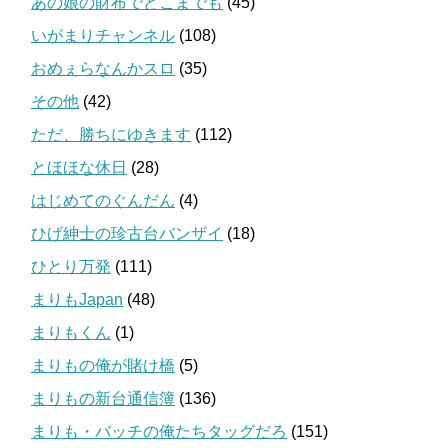
あの娘の財布でどこまでも
(45)
いがまりチャンネル
(108)
おめぇらなんかスロ
(35)
その他
(42)
ただ、勝ちにゆきます
(112)
とほほな休日
(28)
はじめてのぐんだん
(4)
ひげ紳士の珍古台バンザイ
(18)
ひとり万発
(111)
まりもJapan
(48)
まりもくん
(1)
まりもの俺が賭け橋
(5)
まりもの新台通信簿
(136)
まりも・バッチの俺たちタッグだろ
(151)