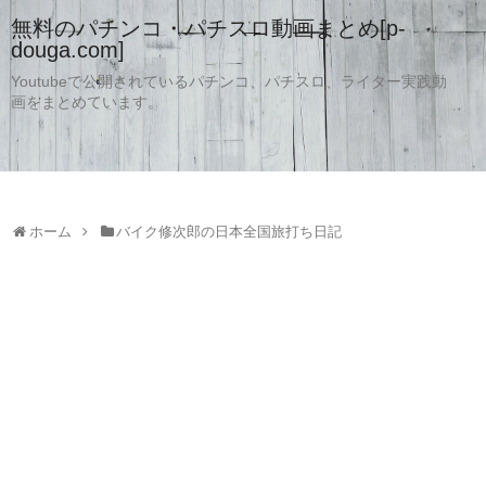
無料のパチンコ・パチスロ動画まとめ[p-
douga.com]
Youtubeで公開されているパチンコ、パチスロ、ライター実践動
画をまとめています。
ホーム
バイク修次郎の日本全国旅打ち日記