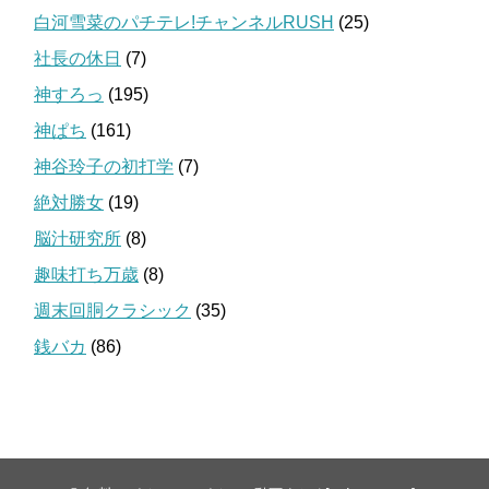
白河雪菜のパチテレ!チャンネルRUSH
(25)
社長の休日
(7)
神すろっ
(195)
神ぱち
(161)
神谷玲子の初打学
(7)
絶対勝女
(19)
脳汁研究所
(8)
趣味打ち万歳
(8)
週末回胴クラシック
(35)
銭バカ
(86)