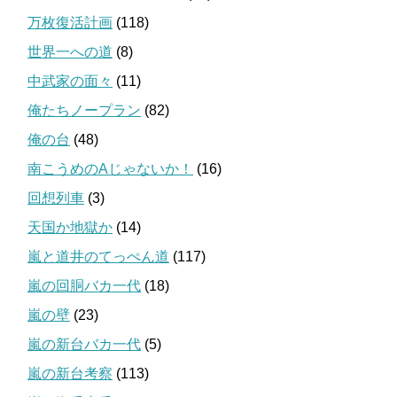
万枚復活計画
(118)
世界一への道
(8)
中武家の面々
(11)
俺たちノープラン
(82)
俺の台
(48)
南こうめのAじゃないか！
(16)
回想列車
(3)
天国か地獄か
(14)
嵐と道井のてっぺん道
(117)
嵐の回胴バカ一代
(18)
嵐の壁
(23)
嵐の新台バカ一代
(5)
嵐の新台考察
(113)