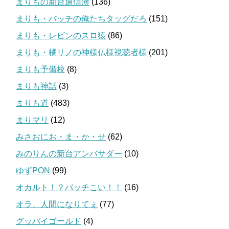
まりもの新台通信簿
(136)
まりも・バッチの俺たちタッグだろ
(151)
まりも・レビンのスロ猿
(86)
まりも・橘リノの神様仏様視聴者様
(201)
まりも予備校
(8)
まりも神話
(3)
まりも道
(483)
まりマリ
(12)
みさおにお・ま・か・せ
(62)
みのりんの新台アンバサダー
(10)
ゆずPON
(99)
オカルト！？バッチこい！！
(16)
オラ、人間になりてぇ
(77)
グッバイゴールド
(4)