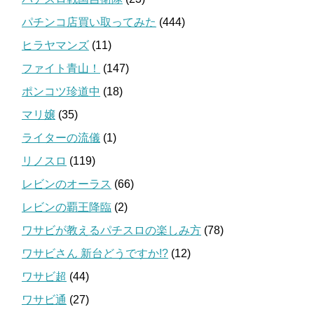
パチンコ店買い取ってみた
(444)
ヒラヤマンズ
(11)
ファイト青山！
(147)
ポンコツ珍道中
(18)
マリ嬢
(35)
ライターの流儀
(1)
リノスロ
(119)
レビンのオーラス
(66)
レビンの覇王降臨
(2)
ワサビが教えるパチスロの楽しみ方
(78)
ワサビさん 新台どうですか!?
(12)
ワサビ超
(44)
ワサビ通
(27)