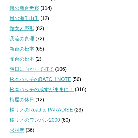
嵐の新台考察
(114)
嵐の海千山千
(12)
微女と野獣
(82)
我流の真理
(72)
新台の松本
(65)
旬台の松本
(2)
明日に向かって打て
(106)
松本バッチのBATCH NOTE
(56)
松本バッチの成すがままに！
(316)
梅屋の休日
(12)
橘リノのRoad to PARADISE
(23)
橘リノのワンパン2000
(60)
求胴者
(36)