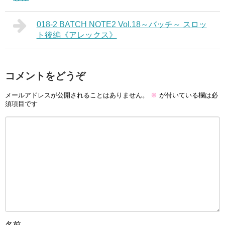
018-2 BATCH NOTE2 Vol.18～バッチ～ スロッ
ト後編《アレックス》
コメントをどうぞ
メールアドレスが公開されることはありません。
※
が付いている欄は必
須項目です
名前