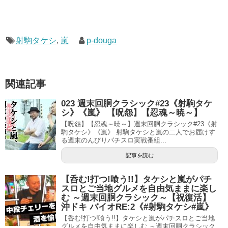
射駒タケシ
,
嵐
p-douga
関連記事
023 週末回胴クラシック#23《射駒タケ
シ》《嵐》 【呪怨】【忍魂～暁～】
【呪怨】【忍魂～暁～】週末回胴クラシック#23《射
駒タケシ》《嵐》 射駒タケシと嵐の二人でお届けす
る週末のんびりパチスロ実戦番組...
記事を読む
【呑む!打つ!喰う!!】タケシと嵐がパチ
スロとご当地グルメを自由気ままに楽し
む ～週末回胴クラシック～【祝復活】
沖ドキ バイオRE:2《#射駒タケシ#嵐》
【呑む!打つ!喰う!!】タケシと嵐がパチスロとご当地
グルメを自由気ままに楽しむ ～週末回胴クラシック