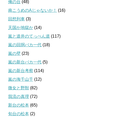
俺の台
(48)
南こうめのAじゃないか！
(16)
回想列車
(3)
天国か地獄か
(14)
嵐と道井のてっぺん道
(117)
嵐の回胴バカ一代
(18)
嵐の壁
(23)
嵐の新台バカ一代
(5)
嵐の新台考察
(114)
嵐の海千山千
(12)
微女と野獣
(82)
我流の真理
(72)
新台の松本
(65)
旬台の松本
(2)