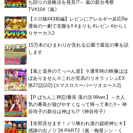
ち回りの攻略法を発見!?～ 嵐の新台考察
TV#104《嵐》
【スロ猿#43前編】レビンにアレルギー反応⁉w
運命の一劇で克服を‼ #まりも #レビン #からく
りサーカス2
15万本のひまわりが見れる公園で最近の事を話
します
【嵐と道井のてっぺん道】※通常時の映像はほ
ぼありません※これが至高のリオラッシュEX
第27話(2/2) [スマスロスーパーリオエース2]
【P ぱちんこ押忍!番長 漢の頂 99ver.】～大人
気の番長が遊びやすくなって帰って来た!!～ 神
谷玲子の新台は神ぱち!?《神谷玲子》
【全部見せます！ノリ喰われ達の超絶神ヒキ】
感謝の出ノリ’26 PART2《嵐・梅屋シン・く