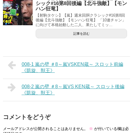
シック#16第8回後編【北斗強敵】【モン
ハン狂竜】
【射駒タケシ】【嵐】週末回胴クラシック#16第8回
後編【北斗強敵】【モンハン狂竜】 「10連チャン」
に向けて本格始動した二人、果たしてミッ...
記事を読む
008-1 嵐の壁 ＃8～嵐VSKEN蔵～ スロット前編
《凱旋、獣王》
008-2 嵐の壁 ＃8～嵐VS KEN蔵～ スロット後編
《凱旋、獣王》
コメントをどうぞ
メールアドレスが公開されることはありません。
※
が付いている欄は必