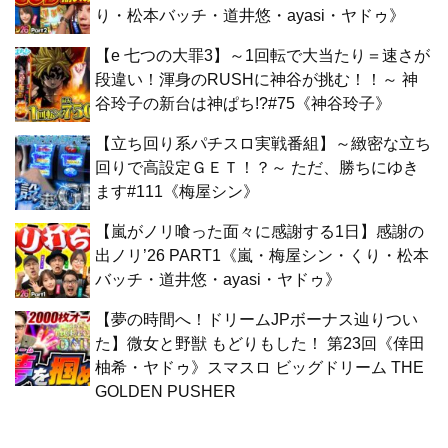
り・松本バッチ・道井悠・ayasi・ヤドゥ》
【e 七つの大罪3】～1回転で大当たり＝速さが
段違い！渾身のRUSHに神谷が挑む！！～ 神
谷玲子の新台は神ぱち!?#75《神谷玲子》
【立ち回り系パチスロ実戦番組】～緻密な立ち
回りで高設定ＧＥＴ！？～ ただ、勝ちにゆき
ます#111《梅屋シン》
【嵐がノリ喰った面々に感謝する1日】感謝の
出ノリ’26 PART1《嵐・梅屋シン・くり・松本
バッチ・道井悠・ayasi・ヤドゥ》
【夢の時間へ！ドリームJPボーナス辿りつい
た】微女と野獣 もどりもした！ 第23回《倖田
柚希・ヤドゥ》スマスロ ビッグドリーム THE
GOLDEN PUSHER