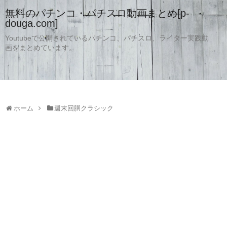
無料のパチンコ・パチスロ動画まとめ[p-
douga.com]
Youtubeで公開されているパチンコ、パチスロ、ライター実践動
画をまとめています。
ホーム
週末回胴クラシック