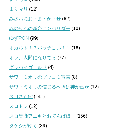
まりマリ
(12)
みさおにお・ま・か・せ
(62)
みのりんの新台アンバサダー
(10)
ゆずPON
(99)
オカルト！？バッチこい！！
(16)
オラ、人間になりてぇ
(77)
グッバイゴールド
(4)
サワ・ミオリのブッコミ宣言
(8)
サワ・ミオリの信じるべきは神か己か
(12)
スロさんぽ
(141)
スロトレ
(12)
スロ馬鹿アニキとおてんば娘。
(156)
タケシがゆく
(39)