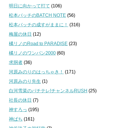
明日に向かって打て
(106)
松本バッチのBATCH NOTE
(56)
松本バッチの成すがままに！
(316)
梅屋の休日
(12)
橘リノのRoad to PARADISE
(23)
橘リノのワンパン2000
(60)
求胴者
(36)
河原みのりのはっちゃき！
(171)
河原みのり先生
(1)
白河雪菜のパチテレ!チャンネルRUSH
(25)
社長の休日
(7)
神すろっ
(195)
神ぱち
(161)