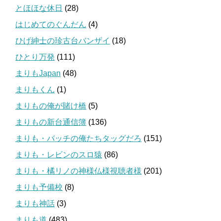
とほほな休日
(28)
はじめてのぐんだん
(4)
ひげ紳士の珍古台バンザイ
(18)
ひとり万発
(111)
まりもJapan
(48)
まりもくん
(1)
まりもの俺が賭け橋
(5)
まりもの新台通信簿
(136)
まりも・バッチの俺たちタッグだろ
(151)
まりも・レビンのスロ猿
(86)
まりも・橘リノの神様仏様視聴者様
(201)
まりも予備校
(8)
まりも神話
(3)
まりも道
(483)