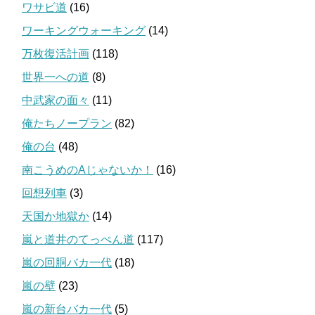
ワサビ道
(16)
ワーキングウォーキング
(14)
万枚復活計画
(118)
世界一への道
(8)
中武家の面々
(11)
俺たちノープラン
(82)
俺の台
(48)
南こうめのAじゃないか！
(16)
回想列車
(3)
天国か地獄か
(14)
嵐と道井のてっぺん道
(117)
嵐の回胴バカ一代
(18)
嵐の壁
(23)
嵐の新台バカ一代
(5)