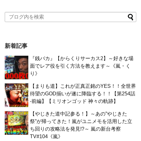
新着記事
『銭バカ』【からくりサーカス2】～好きな場
面でレア役を引く方法を教えます～《嵐・く
り》
【まりも道】これが正真正銘のYES！！全世界
待望のGOD揃いが遂に降臨する！！【第254話
-前編】【ミリオンゴッド 神々の軌跡】
【やじきた道中記参る！】～あの”やじきた
祭”が帰ってきた！嵐がユニメモを活用した立
ち回りの攻略法を発見!?～ 嵐の新台考察
TV#104《嵐》