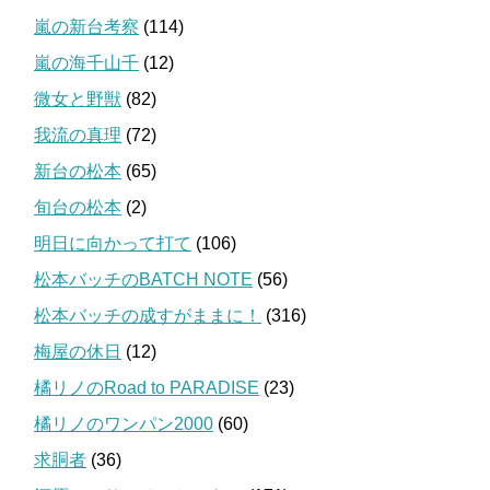
嵐の新台考察
(114)
嵐の海千山千
(12)
微女と野獣
(82)
我流の真理
(72)
新台の松本
(65)
旬台の松本
(2)
明日に向かって打て
(106)
松本バッチのBATCH NOTE
(56)
松本バッチの成すがままに！
(316)
梅屋の休日
(12)
橘リノのRoad to PARADISE
(23)
橘リノのワンパン2000
(60)
求胴者
(36)