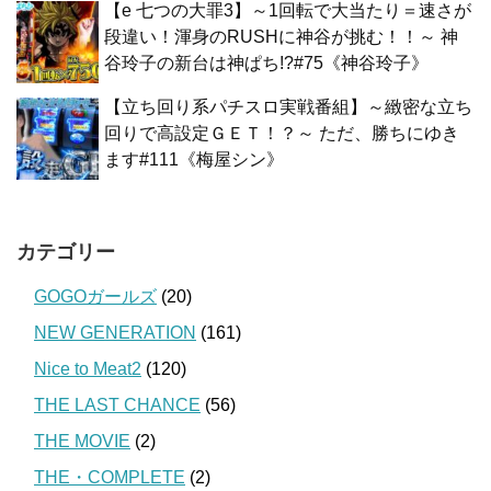
【e 七つの大罪3】～1回転で大当たり＝速さが
段違い！渾身のRUSHに神谷が挑む！！～ 神
谷玲子の新台は神ぱち!?#75《神谷玲子》
【立ち回り系パチスロ実戦番組】～緻密な立ち
回りで高設定ＧＥＴ！？～ ただ、勝ちにゆき
ます#111《梅屋シン》
カテゴリー
GOGOガールズ
(20)
NEW GENERATION
(161)
Nice to Meat2
(120)
THE LAST CHANCE
(56)
THE MOVIE
(2)
THE・COMPLETE
(2)