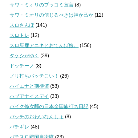
サワ・ミオリのブッコミ宣言
(8)
サワ・ミオリの信じるべきは神か己か
(12)
スロさんぽ
(141)
スロトレ
(12)
スロ馬鹿アニキとおてんば娘。
(156)
タケシがゆく
(39)
ドッチーノ
(8)
ノリ打ちバッチこい！
(26)
ハイエナと期待値
(53)
ハブアナイスデイ
(33)
バイク修次郎の日本全国旅打ち日記
(45)
バッチのおわいなんしょ
(8)
パチギレ
(48)
パチスロ戦国自衛隊
(23)