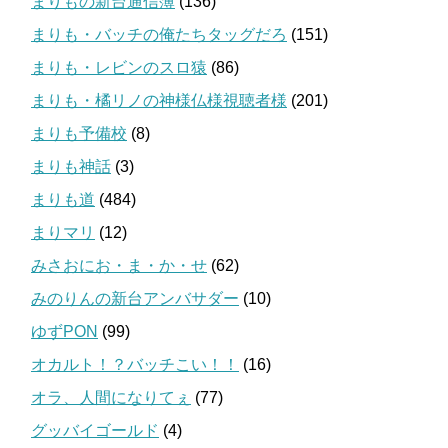
まりもの新台通信簿
(136)
まりも・バッチの俺たちタッグだろ
(151)
まりも・レビンのスロ猿
(86)
まりも・橘リノの神様仏様視聴者様
(201)
まりも予備校
(8)
まりも神話
(3)
まりも道
(484)
まりマリ
(12)
みさおにお・ま・か・せ
(62)
みのりんの新台アンバサダー
(10)
ゆずPON
(99)
オカルト！？バッチこい！！
(16)
オラ、人間になりてぇ
(77)
グッバイゴールド
(4)