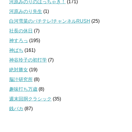
河原みのりのはっちゃき！
(171)
河原みのり先生
(1)
白河雪菜のパチテレ!チャンネルRUSH
(25)
社長の休日
(7)
神すろっ
(195)
神ぱち
(161)
神谷玲子の初打学
(7)
絶対勝女
(19)
脳汁研究所
(8)
趣味打ち万歳
(8)
週末回胴クラシック
(35)
銭バカ
(87)