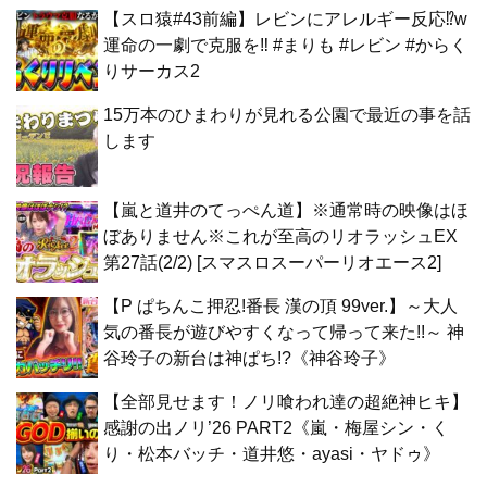
【スロ猿#43前編】レビンにアレルギー反応⁉w
運命の一劇で克服を‼ #まりも #レビン #からく
りサーカス2
15万本のひまわりが見れる公園で最近の事を話
します
【嵐と道井のてっぺん道】※通常時の映像はほ
ぼありません※これが至高のリオラッシュEX
第27話(2/2) [スマスロスーパーリオエース2]
【P ぱちんこ押忍!番長 漢の頂 99ver.】～大人
気の番長が遊びやすくなって帰って来た!!～ 神
谷玲子の新台は神ぱち!?《神谷玲子》
【全部見せます！ノリ喰われ達の超絶神ヒキ】
感謝の出ノリ’26 PART2《嵐・梅屋シン・く
り・松本バッチ・道井悠・ayasi・ヤドゥ》