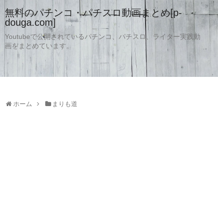
無料のパチンコ・パチスロ動画まとめ[p-
douga.com]
Youtubeで公開されているパチンコ、パチスロ、ライター実践動
画をまとめています。
ホーム
まりも道