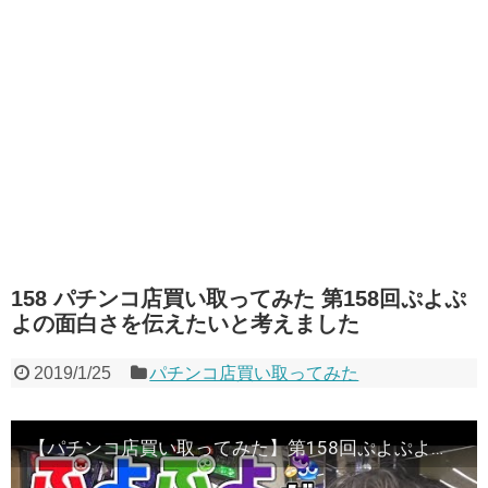
158 パチンコ店買い取ってみた 第158回ぷよぷ
よの面白さを伝えたいと考えました
2019/1/25
パチンコ店買い取ってみた
【パチンコ店買い取ってみた】第158回ぷよぷよの面白さを伝えたいと考えました