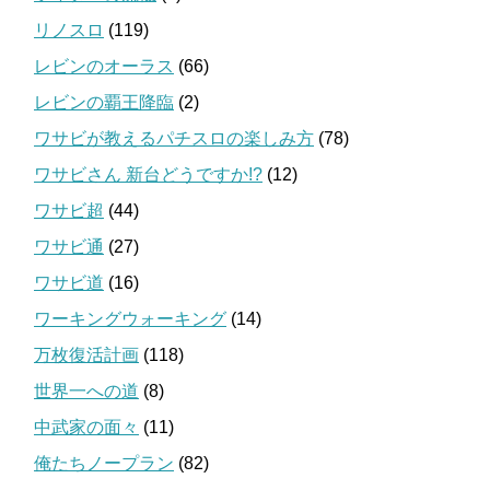
リノスロ
(119)
レビンのオーラス
(66)
レビンの覇王降臨
(2)
ワサビが教えるパチスロの楽しみ方
(78)
ワサビさん 新台どうですか!?
(12)
ワサビ超
(44)
ワサビ通
(27)
ワサビ道
(16)
ワーキングウォーキング
(14)
万枚復活計画
(118)
世界一への道
(8)
中武家の面々
(11)
俺たちノープラン
(82)