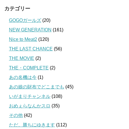
カテゴリー
GOGOガールズ
(20)
NEW GENERATION
(161)
Nice to Meat2
(120)
THE LAST CHANCE
(56)
THE MOVIE
(2)
THE・COMPLETE
(2)
あの名機は今
(1)
あの娘の財布でどこまでも
(45)
いがまりチャンネル
(108)
おめぇらなんかスロ
(35)
その他
(42)
ただ、勝ちにゆきます
(112)