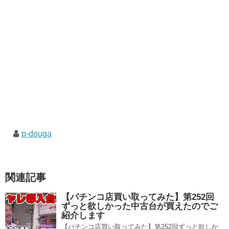
p-douga
関連記事
【パチンコ店買い取ってみた】第252回
ずっと欲しかった中古台が買えたのでご
紹介します
【パチンコ店買い取ってみた】第252回ずっと欲しか