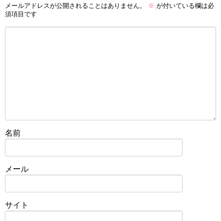
メールアドレスが公開されることはありません。
※
が付いている欄は必
須項目です
名前
メール
サイト