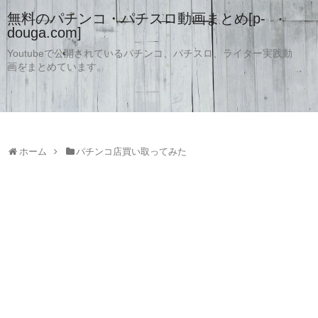
無料のパチンコ・パチスロ動画まとめ[p-
douga.com]
Youtubeで公開されているパチンコ、パチスロ、ライター実践動
画をまとめています。
ホーム
パチンコ店買い取ってみた