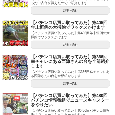
った中古台が買えたのでご紹介します
記事を読む
【パチンコ店買い取ってみた】第405回
年末恒例の大掃除でワックスかけます
【パチンコ店買い取ってみた】第405回年末恒例の大
掃除でワックスかけます
記事を読む
【パチンコ店買い取ってみた】第366回
幸チャレにある西陣さんの台を全部紹介
します
【パチンコ店買い取ってみた】第366回幸チャレにあ
る西陣さんの台を全部紹介します
記事を読む
【パチンコ店買い取ってみた】第480回
パチンコ情報番組でニュースキャスター
をやりたい
【パチンコ店買い取ってみた】第480回パチンコ情報
番組でニュースキャスターをやりたい