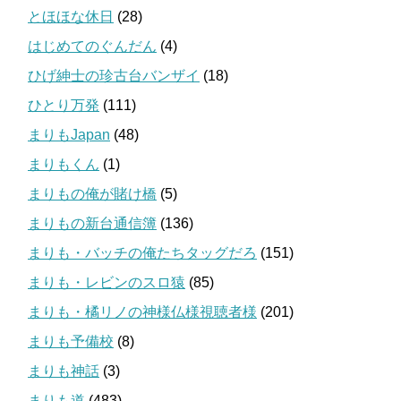
とほほな休日
(28)
はじめてのぐんだん
(4)
ひげ紳士の珍古台バンザイ
(18)
ひとり万発
(111)
まりもJapan
(48)
まりもくん
(1)
まりもの俺が賭け橋
(5)
まりもの新台通信簿
(136)
まりも・バッチの俺たちタッグだろ
(151)
まりも・レビンのスロ猿
(85)
まりも・橘リノの神様仏様視聴者様
(201)
まりも予備校
(8)
まりも神話
(3)
まりも道
(483)