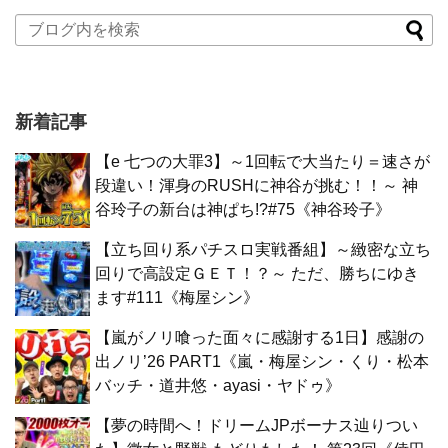
新着記事
【e 七つの大罪3】～1回転で大当たり＝速さが
段違い！渾身のRUSHに神谷が挑む！！～ 神
谷玲子の新台は神ぱち!?#75《神谷玲子》
【立ち回り系パチスロ実戦番組】～緻密な立ち
回りで高設定ＧＥＴ！？～ ただ、勝ちにゆき
ます#111《梅屋シン》
【嵐がノリ喰った面々に感謝する1日】感謝の
出ノリ’26 PART1《嵐・梅屋シン・くり・松本
バッチ・道井悠・ayasi・ヤドゥ》
【夢の時間へ！ドリームJPボーナス辿りつい