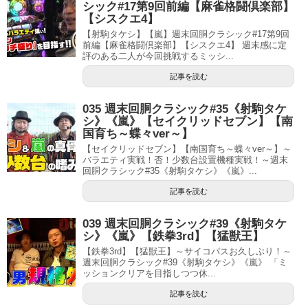
シック#17第9回前編【麻雀格闘倶楽部】
【シスクエ4】
【射駒タケシ】【嵐】週末回胴クラシック#17第9回
前編【麻雀格闘倶楽部】【シスクエ4】 週末感に定
評のある二人が今回挑戦するミッシ...
記事を読む
035 週末回胴クラシック#35《射駒タケ
シ》《嵐》【セイクリッドセブン】【南
国育ち～蝶々ver～】
【セイクリッドセブン】【南国育ち～蝶々ver～】～
バラエティ実戦！否！少数台設置機種実戦！～週末
回胴クラシック#35《射駒タケシ》《嵐》...
記事を読む
039 週末回胴クラシック#39《射駒タケ
シ》《嵐》【鉄拳3rd】【猛獣王】
【鉄拳3rd】【猛獣王】～サイコパスお久しぶり！～
週末回胴クラシック#39《射駒タケシ》《嵐》 「ミ
ッションクリアを目指しつつ休...
記事を読む