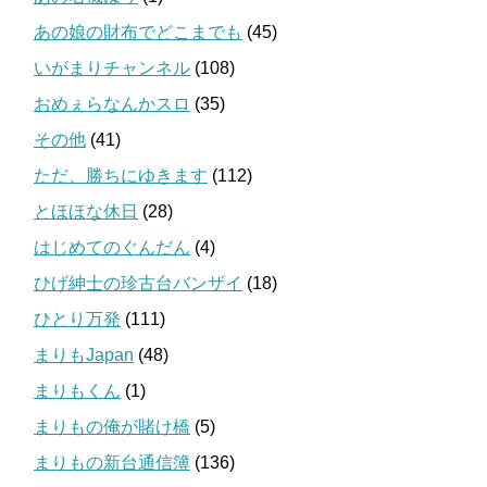
あの娘の財布でどこまでも
(45)
いがまりチャンネル
(108)
おめぇらなんかスロ
(35)
その他
(41)
ただ、勝ちにゆきます
(112)
とほほな休日
(28)
はじめてのぐんだん
(4)
ひげ紳士の珍古台バンザイ
(18)
ひとり万発
(111)
まりもJapan
(48)
まりもくん
(1)
まりもの俺が賭け橋
(5)
まりもの新台通信簿
(136)