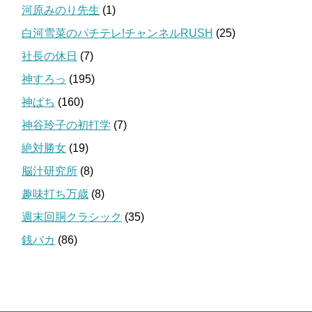
河原みのり先生
(1)
白河雪菜のパチテレ!チャンネルRUSH
(25)
社長の休日
(7)
神すろっ
(195)
神ぱち
(160)
神谷玲子の初打学
(7)
絶対勝女
(19)
脳汁研究所
(8)
趣味打ち万歳
(8)
週末回胴クラシック
(35)
銭バカ
(86)