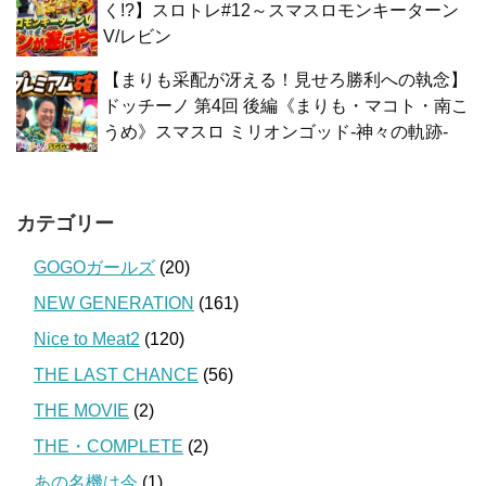
く!?】スロトレ#12～スマスロモンキーターン
V/レビン
【まりも采配が冴える！見せろ勝利への執念】
ドッチーノ 第4回 後編《まりも・マコト・南こ
うめ》スマスロ ミリオンゴッド-神々の軌跡-
カテゴリー
GOGOガールズ
(20)
NEW GENERATION
(161)
Nice to Meat2
(120)
THE LAST CHANCE
(56)
THE MOVIE
(2)
THE・COMPLETE
(2)
あの名機は今
(1)