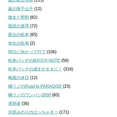
嵐の新台考察
(113)
嵐の海千山千
(12)
微女と野獣
(82)
我流の真理
(72)
新台の松本
(65)
旬台の松本
(2)
明日に向かって打て
(106)
松本バッチのBATCH NOTE
(56)
松本バッチの成すがままに！
(316)
梅屋の休日
(12)
橘リノのRoad to PARADISE
(23)
橘リノのワンパン2000
(60)
求胴者
(36)
河原みのりのはっちゃき！
(171)