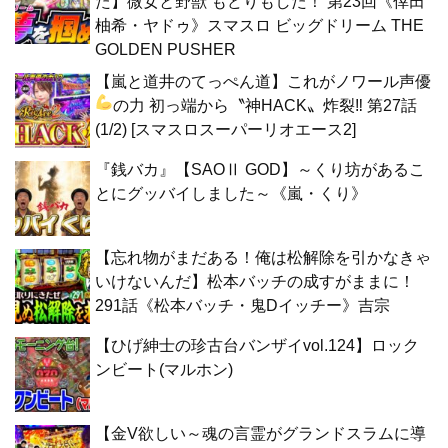
た】微女と野獣 もどりもした！ 第23回《倖田
柚希・ヤドゥ》スマスロ ビッグドリーム THE
GOLDEN PUSHER
【嵐と道井のてっぺん道】これがノワール声優
の力
初っ端から〝神HACK〟炸裂‼ 第27話
(1/2) [スマスロスーパーリオエース2]
『銭バカ』【SAOⅡ GOD】～くり坊があるこ
とにグッバイしました～《嵐・くり》
【忘れ物がまだある！俺は松解除を引かなきゃ
いけないんだ】松本バッチの成すがままに！
291話《松本バッチ・鬼Dイッチー》吉宗
【ひげ紳士の珍古台バンザイvol.124】ロック
ンビート(マルホン)
【金V欲しい～魂の言霊がグランドスラムに導