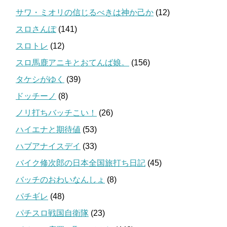
サワ・ミオリの信じるべきは神か己か
(12)
スロさんぽ
(141)
スロトレ
(12)
スロ馬鹿アニキとおてんば娘。
(156)
タケシがゆく
(39)
ドッチーノ
(8)
ノリ打ちバッチこい！
(26)
ハイエナと期待値
(53)
ハブアナイスデイ
(33)
バイク修次郎の日本全国旅打ち日記
(45)
バッチのおわいなんしょ
(8)
パチギレ
(48)
パチスロ戦国自衛隊
(23)