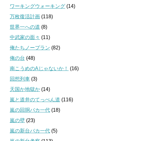
ワーキングウォーキング
(14)
万枚復活計画
(118)
世界一への道
(8)
中武家の面々
(11)
俺たちノープラン
(82)
俺の台
(48)
南こうめのAじゃないか！
(16)
回想列車
(3)
天国か地獄か
(14)
嵐と道井のてっぺん道
(116)
嵐の回胴バカ一代
(18)
嵐の壁
(23)
嵐の新台バカ一代
(5)