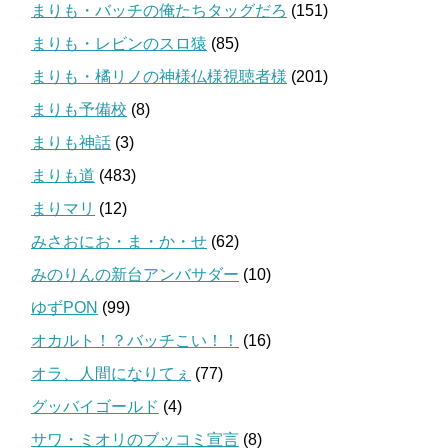
まりも・バッチの俺たちタッグだろ
(151)
まりも・レビンのスロ猿
(85)
まりも・橘リノの神様仏様視聴者様
(201)
まりも予備校
(8)
まりも神話
(3)
まりも道
(483)
まりマリ
(12)
みさおにお・ま・か・せ
(62)
みのりんの新台アンバサダー
(10)
ゆずPON
(99)
オカルト！？バッチこい！！
(16)
オラ、人間になりてぇ
(77)
グッバイゴールド
(4)
サワ・ミオリのブッコミ宣言
(8)