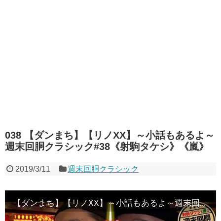
038 【ダンまち】【リノXX】～小話もあるよ～
週末回胴クラシック#38《射駒タケシ》《嵐》
2019/3/11
週末回胴クラシック
【ダンまち】【リノXX】～小話もあるよ～週末回胴クラシック#38《射駒タケシ》《嵐》[必勝本WEB-TV][パチスロ][スロット]