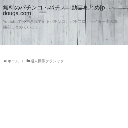
無料のパチンコ・パチスロ動画まとめ[p-
douga.com]
Youtubeで公開されているパチンコ、パチスロ、ライター実践動
画をまとめています。
ホーム
週末回胴クラシック