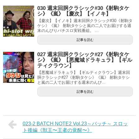
030 週末回胴クラシック#30《射駒タケ
シ》《嵐》【慶次】【イノキ】
【慶次】【イノキ】週末回胴クラシック#30《射駒タ
ケシ》《嵐》 射駒タケシと嵐の二人でお届けする週
末のんびりパチスロ実戦番組。 ...
記事を読む
027 週末回胴クラシック#27《射駒タケ
シ》《嵐》【悪魔城ドラキュラ】【ギル
ティクラウン】
【悪魔城ドラキュラ】【ギルティクラウン】週末回
胴クラシック#27《射駒タケシ》《嵐》 射駒タケシ
と嵐の二人でお届けする週末のんび...
記事を読む
023-2 BATCH NOTE2 Vol.23～バッチ～ スロッ
ト後編《獣王〜王者の覚醒〜》