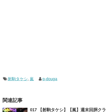
射駒タケシ
,
嵐
p-douga
関連記事
017 【射駒タケシ】【嵐】週末回胴クラ