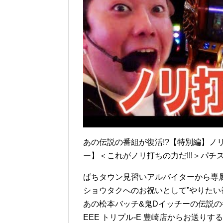
あの伝説の番組が復活!?【特別編】ノリ打
ー】＜これがノリ打ちの力だ!!!＞パチ
ぱちタウン見習いアルバイターから専
ショウタクへのお祝いとして”やりたい
あの松本バッチ&鬼Dイッチーの伝説の
EEE トリプル-E 豊崎店からお送り