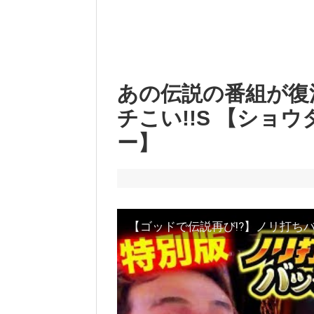
あの伝説の番組が復
チこい!!S 【ショウタ
ー】