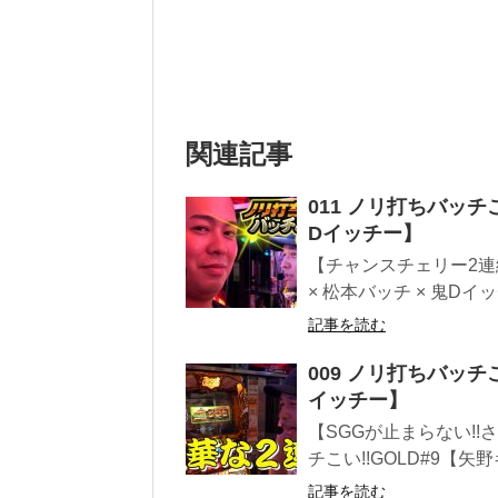
関連記事
011 ノリ打ちバッチこ
Dイッチー】
【チャンスチェリー2連続
× 松本バッチ × 鬼Dイ
記事を読む
009 ノリ打ちバッチこ
イッチー】
【SGGが止まらない!!
チこい!!GOLD#9【矢野キ
記事を読む