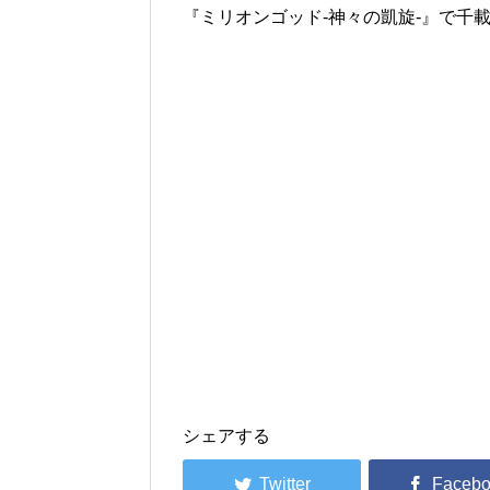
『ミリオンゴッド-神々の凱旋-』で千
シェアする