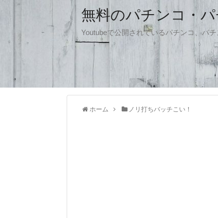
無料のパチンコ・パチス
Youtubeで公開されているパチンコ、
ホーム
ノリ打ちバッチこい！