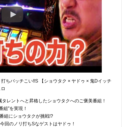
ちバッチこい!!S 【ショウタク × ヤドゥ × 鬼Dイッチ
スロ
属タレントへと昇格したショウタクへのご褒美番組！
番組”を実現！
番組にショウタクが挑戦!?
する今回のノリ打ちSなゲストはヤドゥ！