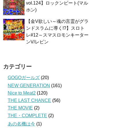
vol.124】ロックンビート(マル
ホン)
【金V欲しい～魂の言霊がグラ
ンドスラムに導く!?】スロト
レ#12～スマスロモンキーター
ンV/レビン
カテゴリー
GOGOガールズ
(20)
NEW GENERATION
(161)
Nice to Meat2
(120)
THE LAST CHANCE
(56)
THE MOVIE
(2)
THE・COMPLETE
(2)
あの名機は今
(1)