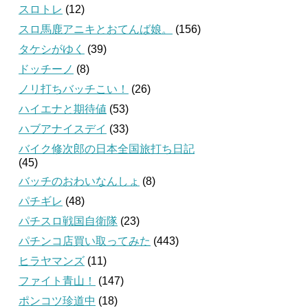
スロトレ
(12)
スロ馬鹿アニキとおてんば娘。
(156)
タケシがゆく
(39)
ドッチーノ
(8)
ノリ打ちバッチこい！
(26)
ハイエナと期待値
(53)
ハブアナイスデイ
(33)
バイク修次郎の日本全国旅打ち日記
(45)
バッチのおわいなんしょ
(8)
パチギレ
(48)
パチスロ戦国自衛隊
(23)
パチンコ店買い取ってみた
(443)
ヒラヤマンズ
(11)
ファイト青山！
(147)
ポンコツ珍道中
(18)