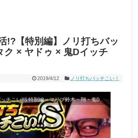
活!?【特別編】ノリ打ちバッ
ク × ヤドゥ × 鬼Dイッチ
2019/4/12
ノリ打ちバッチこい！
【ゴッドで伝説再び!?】ノリ打ちバッチこい!!S 特別編＜マリブ鈴木・翔・鬼Dイッチー・リュウジ＞［パチンコ・パチスロ・スロット］