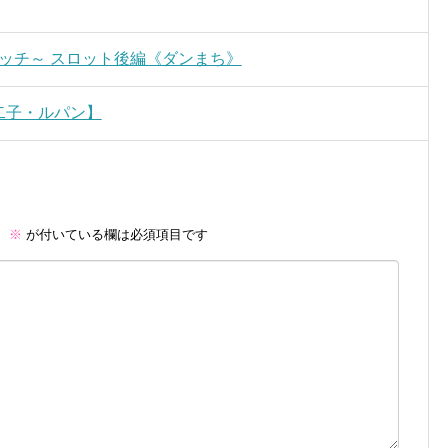
.26～バッチ～ スロット後編《ダンまち》
不二子・ルパン】
。
※
が付いている欄は必須項目です