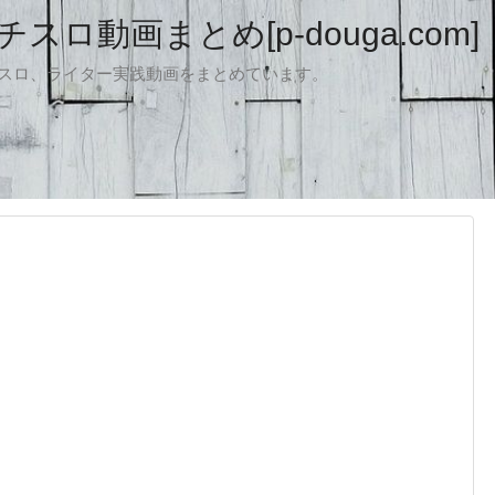
ロ動画まとめ[p-douga.com]
パチスロ、ライター実践動画をまとめています。