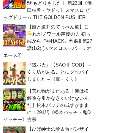
獣 もどりもした！ 第23回《倖
田柚希・ヤドゥ》スマスロ ビ
ッグドリーム THE GOLDEN PUSHER
【嵐と道井のてっぺん道】こ
れがノワール声優の力
初っ
端から〝神HACK〟炸裂‼ 第27
話(1/2) [スマスロスーパーリオ
エース2]
『銭バカ』【SAOⅡ GOD】～
くり坊があることにグッバイ
しました～《嵐・くり》
【忘れ物がまだある！俺は松
解除を引かなきゃいけないん
だ】松本バッチの成すがまま
に！291話《松本バッチ・鬼D
イッチー》吉宗
【ひげ紳士の珍古台バンザイ