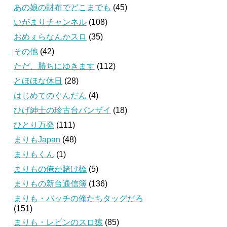
あの娘の財布でどこまでも
(45)
いがまりチャンネル
(108)
おめぇらなんかスロ
(35)
その他
(42)
ただ、勝ちにゆきます
(112)
とほほな休日
(28)
はじめてのぐんだん
(4)
ひげ紳士の珍古台バンザイ
(18)
ひとり万発
(111)
まりもJapan
(48)
まりもくん
(1)
まりもの俺が賭け橋
(5)
まりもの新台通信簿
(136)
まりも・バッチの俺たちタッグだろ
(151)
まりも・レビンのスロ猿
(85)