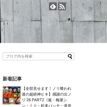
新着記事
【全部見せます！ノリ喰われ
達の超絶神ヒキ】感謝の出ノ
リ’26 PART2《嵐・梅屋シ
ン・くり・松本バッチ・道井