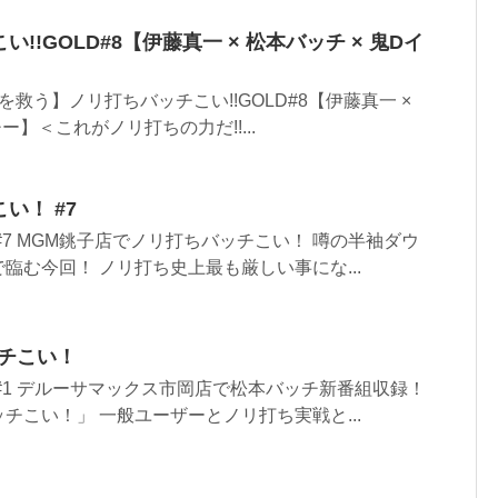
い!!GOLD#8【伊藤真一 × 松本バッチ × 鬼Dイ
救う】ノリ打ちバッチこい!!GOLD#8【伊藤真一 ×
ー】＜これがノリ打ちの力だ!!...
い！ #7
#7 MGM銚子店でノリ打ちバッチこい！ 噂の半袖ダウ
臨む今回！ ノリ打ち史上最も厳しい事にな...
ッチこい！
#1 デルーサマックス市岡店で松本バッチ新番組収録！
チこい！」 一般ユーザーとノリ打ち実戦と...