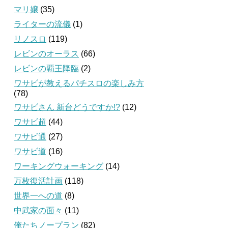
マリ嬢
(35)
ライターの流儀
(1)
リノスロ
(119)
レビンのオーラス
(66)
レビンの覇王降臨
(2)
ワサビが教えるパチスロの楽しみ方
(78)
ワサビさん 新台どうですか!?
(12)
ワサビ超
(44)
ワサビ通
(27)
ワサビ道
(16)
ワーキングウォーキング
(14)
万枚復活計画
(118)
世界一への道
(8)
中武家の面々
(11)
俺たちノープラン
(82)