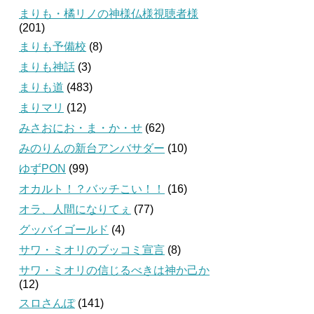
まりも・橘リノの神様仏様視聴者様
(201)
まりも予備校
(8)
まりも神話
(3)
まりも道
(483)
まりマリ
(12)
みさおにお・ま・か・せ
(62)
みのりんの新台アンバサダー
(10)
ゆずPON
(99)
オカルト！？バッチこい！！
(16)
オラ、人間になりてぇ
(77)
グッバイゴールド
(4)
サワ・ミオリのブッコミ宣言
(8)
サワ・ミオリの信じるべきは神か己か
(12)
スロさんぽ
(141)