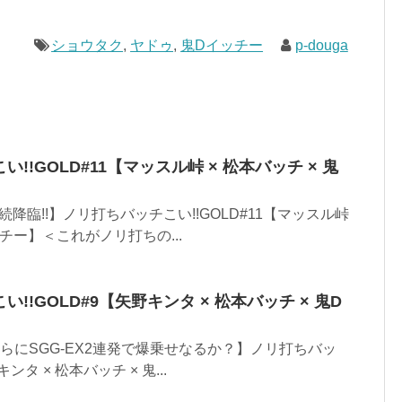
ショウタク
,
ヤドゥ
,
鬼Dイッチー
p-douga
い!!GOLD#11【マッスル峠 × 松本バッチ × 鬼
降臨!!】ノリ打ちバッチこい!!GOLD#11【マッスル峠
ッチー】＜これがノリ打ちの...
い!!GOLD#9【矢野キンタ × 松本バッチ × 鬼D
さらにSGG-EX2連発で爆乗せなるか？】ノリ打ちバッ
ンタ × 松本バッチ × 鬼...