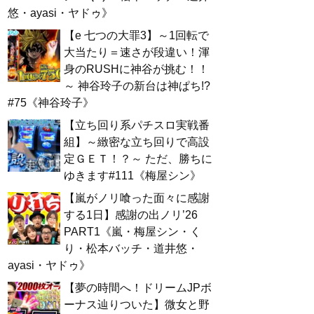
悠・ayasi・ヤドゥ》
【e 七つの大罪3】～1回転で
大当たり＝速さが段違い！渾
身のRUSHに神谷が挑む！！
～ 神谷玲子の新台は神ぱち!?
#75《神谷玲子》
【立ち回り系パチスロ実戦番
組】～緻密な立ち回りで高設
定ＧＥＴ！？～ ただ、勝ちに
ゆきます#111《梅屋シン》
【嵐がノリ喰った面々に感謝
する1日】感謝の出ノリ’26
PART1《嵐・梅屋シン・く
り・松本バッチ・道井悠・
ayasi・ヤドゥ》
【夢の時間へ！ドリームJPボ
ーナス辿りついた】微女と野