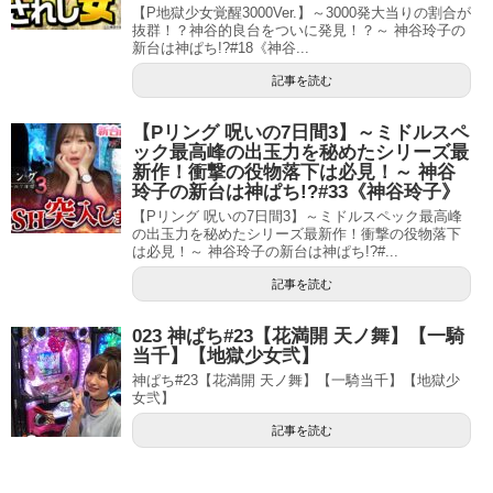
【P地獄少女覚醒3000Ver.】～3000発大当りの割合が
抜群！？神谷的良台をついに発見！？～ 神谷玲子の
新台は神ぱち!?#18《神谷...
記事を読む
【Pリング 呪いの7日間3】～ミドルスペ
ック最高峰の出玉力を秘めたシリーズ最
新作！衝撃の役物落下は必見！～ 神谷
玲子の新台は神ぱち!?#33《神谷玲子》
【Pリング 呪いの7日間3】～ミドルスペック最高峰
の出玉力を秘めたシリーズ最新作！衝撃の役物落下
は必見！～ 神谷玲子の新台は神ぱち!?#...
記事を読む
023 神ぱち#23【花満開 天ノ舞】【一騎
当千】【地獄少女弐】
神ぱち#23【花満開 天ノ舞】【一騎当千】【地獄少
女弐】
記事を読む