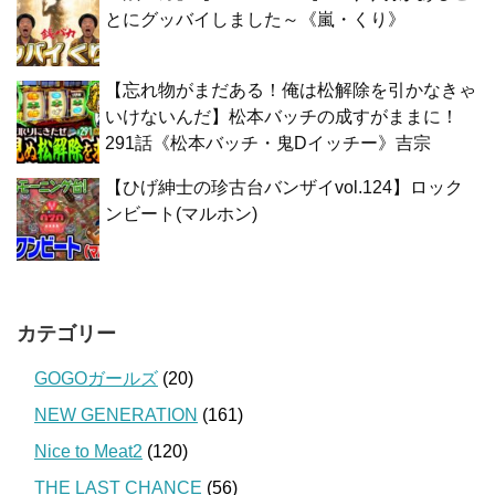
とにグッバイしました～《嵐・くり》
【忘れ物がまだある！俺は松解除を引かなきゃ
いけないんだ】松本バッチの成すがままに！
291話《松本バッチ・鬼Dイッチー》吉宗
【ひげ紳士の珍古台バンザイvol.124】ロック
ンビート(マルホン)
カテゴリー
GOGOガールズ
(20)
NEW GENERATION
(161)
Nice to Meat2
(120)
THE LAST CHANCE
(56)