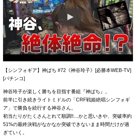
【シンフォギア】神ぱち #72《神谷玲子》[必勝本WEB-TV]
[パチンコ]
神谷玲子が楽しく勝ちを目指す番組『神ぱち』。
前半に引き続きライトミドルの「CRF戦姫絶唱シンフォギ
ア」で勝負を続行する神谷さん。
初当たりがたくさんとれて順調!!…かと思いきや、突破率約
51%の最終決戦がなかなか突破できないまま時間だけが過
ぎていく。