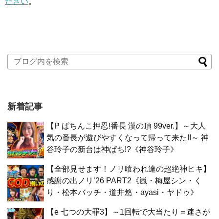
ださい
。
新着記事
【P ぱちんこ押忍!番長 漢の頂 99ver.】～大人
気の番長が遊びやすくなって帰って来た!!～ 神
谷玲子の新台は神ぱち!?《神谷玲子》
【全部見せます！ノリ喰われ達の超絶神ヒキ】
感謝の出ノリ’26 PART2《嵐・梅屋シン・く
り・松本バッチ・道井悠・ayasi・ヤドゥ》
【e 七つの大罪3】～1回転で大当たり＝速さが