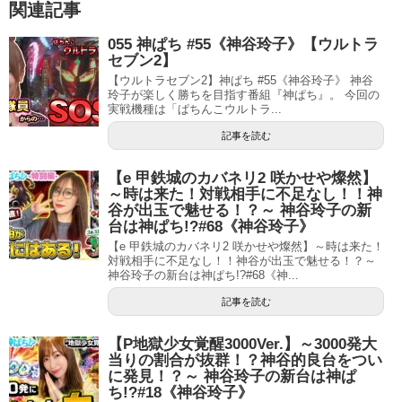
関連記事
055 神ぱち #55《神谷玲子》【ウルトラ
セブン2】
【ウルトラセブン2】神ぱち #55《神谷玲子》 神谷
玲子が楽しく勝ちを目指す番組『神ぱち』。 今回の
実戦機種は「ぱちんこウルトラ...
記事を読む
【e 甲鉄城のカバネリ2 咲かせや燦然】
～時は来た！対戦相手に不足なし！！神
谷が出玉で魅せる！？～ 神谷玲子の新
台は神ぱち!?#68《神谷玲子》
【e 甲鉄城のカバネリ2 咲かせや燦然】～時は来た！
対戦相手に不足なし！！神谷が出玉で魅せる！？～
神谷玲子の新台は神ぱち!?#68《神...
記事を読む
【P地獄少女覚醒3000Ver.】～3000発大
当りの割合が抜群！？神谷的良台をつい
に発見！？～ 神谷玲子の新台は神ぱ
ち!?#18《神谷玲子》