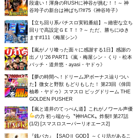
段違い！渾身のRUSHに神谷が挑む！！～ 神
谷玲子の新台は神ぱち!?#75《神谷玲子》
【立ち回り系パチスロ実戦番組】～緻密な立ち
回りで高設定ＧＥＴ！？～ ただ、勝ちにゆき
ます#111《梅屋シン》
【嵐がノリ喰った面々に感謝する1日】感謝の
出ノリ’26 PART1《嵐・梅屋シン・くり・松本
バッチ・道井悠・ayasi・ヤドゥ》
【夢の時間へ！ドリームJPボーナス辿りつい
た】微女と野獣 もどりもした！ 第23回《倖田
柚希・ヤドゥ》スマスロ ビッグドリーム THE
GOLDEN PUSHER
【嵐と道井のてっぺん道】これがノワール声優
の力
初っ端から〝神HACK〟炸裂‼ 第27話
(1/2) [スマスロスーパーリオエース2]
『銭バカ』【SAOⅡ GOD】～くり坊があるこ