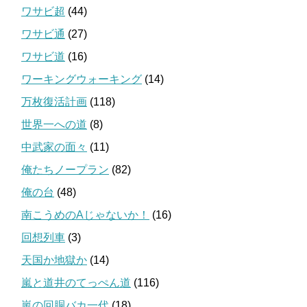
ワサビ超
(44)
ワサビ通
(27)
ワサビ道
(16)
ワーキングウォーキング
(14)
万枚復活計画
(118)
世界一への道
(8)
中武家の面々
(11)
俺たちノープラン
(82)
俺の台
(48)
南こうめのAじゃないか！
(16)
回想列車
(3)
天国か地獄か
(14)
嵐と道井のてっぺん道
(116)
嵐の回胴バカ一代
(18)