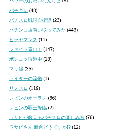
バッチのおわいなんしょ
(8)
パチギレ
(48)
パチスロ戦国自衛隊
(23)
パチンコ店買い取ってみた
(443)
ヒラヤマンズ
(11)
ファイト青山！
(147)
ポンコツ珍道中
(18)
マリ嬢
(35)
ライターの流儀
(1)
リノスロ
(119)
レビンのオーラス
(66)
レビンの覇王降臨
(2)
ワサビが教えるパチスロの楽しみ方
(78)
ワサビさん 新台どうですか!?
(12)