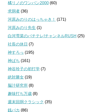
橘リノのワンパン2000
(60)
求胴者
(36)
河原みのりのはっちゃき！
(171)
河原みのり先生
(1)
白河雪菜のパチテレ!チャンネルRUSH
(25)
社長の休日
(7)
神すろっ
(195)
神ぱち
(161)
神谷玲子の初打学
(7)
絶対勝女
(19)
脳汁研究所
(8)
趣味打ち万歳
(8)
週末回胴クラシック
(35)
銭バカ
(86)