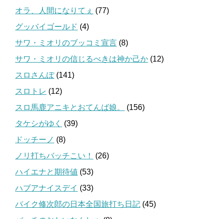
オラ、人間になりてぇ
(77)
グッバイゴールド
(4)
サワ・ミオリのブッコミ宣言
(8)
サワ・ミオリの信じるべきは神か己か
(12)
スロさんぽ
(141)
スロトレ
(12)
スロ馬鹿アニキとおてんば娘。
(156)
タケシがゆく
(39)
ドッチーノ
(8)
ノリ打ちバッチこい！
(26)
ハイエナと期待値
(53)
ハブアナイスデイ
(33)
バイク修次郎の日本全国旅打ち日記
(45)