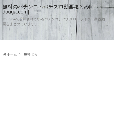
無料のパチンコ・パチスロ動画まとめ[p-
douga.com]
Youtubeで公開されているパチンコ、パチスロ、ライター実践動
画をまとめています。
ホーム
神ぱち