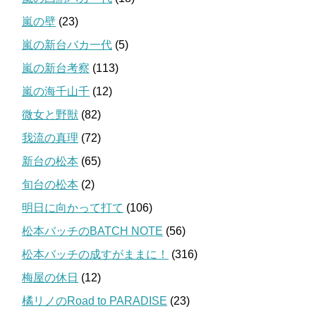
嵐の壁
(23)
嵐の新台バカ一代
(5)
嵐の新台考察
(113)
嵐の海千山千
(12)
微女と野獣
(82)
我流の真理
(72)
新台の松本
(65)
旬台の松本
(2)
明日に向かって打て
(106)
松本バッチのBATCH NOTE
(56)
松本バッチの成すがままに！
(316)
梅屋の休日
(12)
橘リノのRoad to PARADISE
(23)