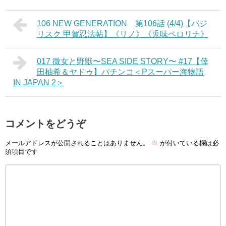
106 NEW GENERATION 第106話 (4/4)【バジ
リスク 甲賀忍法帖】《リノ》《兎味ペロリナ》
017 微女と野獣〜SEA SIDE STORY〜 #17【倖
田柚希＆ヤドゥ】パチンコ＜Pスーパー海物語
IN JAPAN 2＞
コメントをどうぞ
メールアドレスが公開されることはありません。
※
が付いている欄は必
須項目です