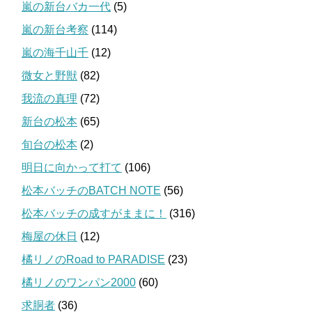
嵐の新台バカ一代
(5)
嵐の新台考察
(114)
嵐の海千山千
(12)
微女と野獣
(82)
我流の真理
(72)
新台の松本
(65)
旬台の松本
(2)
明日に向かって打て
(106)
松本バッチのBATCH NOTE
(56)
松本バッチの成すがままに！
(316)
梅屋の休日
(12)
橘リノのRoad to PARADISE
(23)
橘リノのワンパン2000
(60)
求胴者
(36)