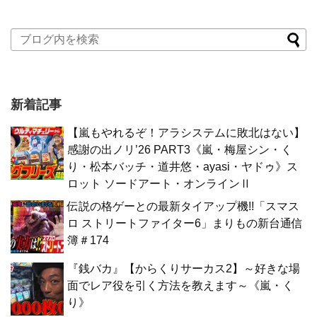
新着記事
【嵐もやれるぞ！アラシステムに敗北はない】
感謝の出ノリ’26 PART3《嵐・梅屋シン・く
り・松本バッチ・道井悠・ayasi・ヤドゥ》ス
ロット ソードアート・オンラインⅡ
伝説の格ゲーとの最新タイアップ機!!「スマス
ロ ストリートファイター6」まりもの新台通信
簿＃174
『銭バカ』【からくりサーカス2】～好きな場
面でレア役を引く方法を教えます～《嵐・く
り》