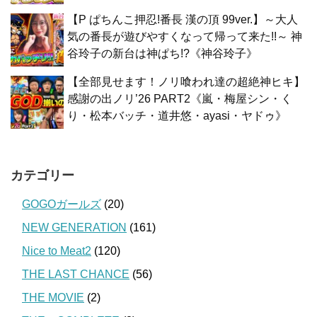
【P ぱちんこ押忍!番長 漢の頂 99ver.】～大人
気の番長が遊びやすくなって帰って来た!!～ 神
谷玲子の新台は神ぱち!?《神谷玲子》
【全部見せます！ノリ喰われ達の超絶神ヒキ】
感謝の出ノリ’26 PART2《嵐・梅屋シン・く
り・松本バッチ・道井悠・ayasi・ヤドゥ》
カテゴリー
GOGOガールズ
(20)
NEW GENERATION
(161)
Nice to Meat2
(120)
THE LAST CHANCE
(56)
THE MOVIE
(2)