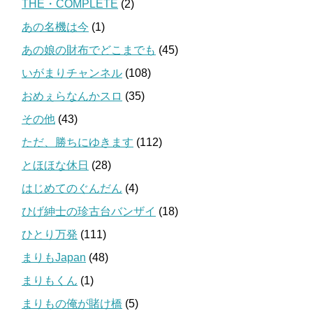
THE・COMPLETE
(2)
あの名機は今
(1)
あの娘の財布でどこまでも
(45)
いがまりチャンネル
(108)
おめぇらなんかスロ
(35)
その他
(43)
ただ、勝ちにゆきます
(112)
とほほな休日
(28)
はじめてのぐんだん
(4)
ひげ紳士の珍古台バンザイ
(18)
ひとり万発
(111)
まりもJapan
(48)
まりもくん
(1)
まりもの俺が賭け橋
(5)