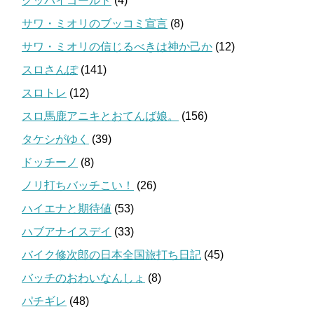
グッバイゴールド
(4)
サワ・ミオリのブッコミ宣言
(8)
サワ・ミオリの信じるべきは神か己か
(12)
スロさんぽ
(141)
スロトレ
(12)
スロ馬鹿アニキとおてんば娘。
(156)
タケシがゆく
(39)
ドッチーノ
(8)
ノリ打ちバッチこい！
(26)
ハイエナと期待値
(53)
ハブアナイスデイ
(33)
バイク修次郎の日本全国旅打ち日記
(45)
バッチのおわいなんしょ
(8)
パチギレ
(48)