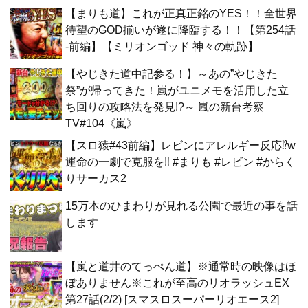
【まりも道】これが正真正銘のYES！！全世界
待望のGOD揃いが遂に降臨する！！【第254話
-前編】【ミリオンゴッド 神々の軌跡】
【やじきた道中記参る！】～あの”やじきた
祭”が帰ってきた！嵐がユニメモを活用した立
ち回りの攻略法を発見!?～ 嵐の新台考察
TV#104《嵐》
【スロ猿#43前編】レビンにアレルギー反応⁉w
運命の一劇で克服を‼ #まりも #レビン #からく
りサーカス2
15万本のひまわりが見れる公園で最近の事を話
します
【嵐と道井のてっぺん道】※通常時の映像はほ
ぼありません※これが至高のリオラッシュEX
第27話(2/2) [スマスロスーパーリオエース2]