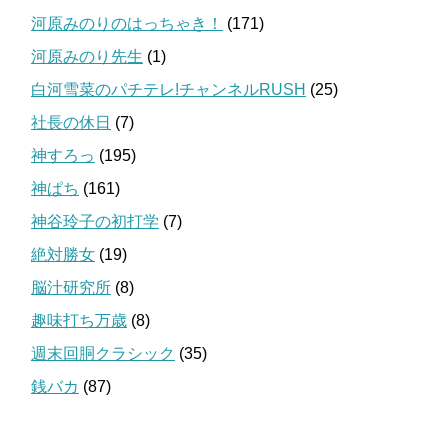
河原みのりのはっちゃき！
(171)
河原みのり先生
(1)
白河雪菜のパチテレ!チャンネルRUSH
(25)
社長の休日
(7)
神すろっ
(195)
神ぱち
(161)
神谷玲子の初打学
(7)
絶対勝女
(19)
脳汁研究所
(8)
趣味打ち万歳
(8)
週末回胴クラシック
(35)
銭バカ
(87)