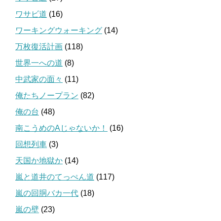
ワサビ道
(16)
ワーキングウォーキング
(14)
万枚復活計画
(118)
世界一への道
(8)
中武家の面々
(11)
俺たちノープラン
(82)
俺の台
(48)
南こうめのAじゃないか！
(16)
回想列車
(3)
天国か地獄か
(14)
嵐と道井のてっぺん道
(117)
嵐の回胴バカ一代
(18)
嵐の壁
(23)