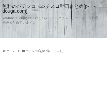
無料のパチンコ・パチスロ動画まとめ[p-
douga.com]
Youtubeで公開されているパチンコ、パチスロ、ライター実践動
画をまとめています。
ホーム
パチンコ店買い取ってみた