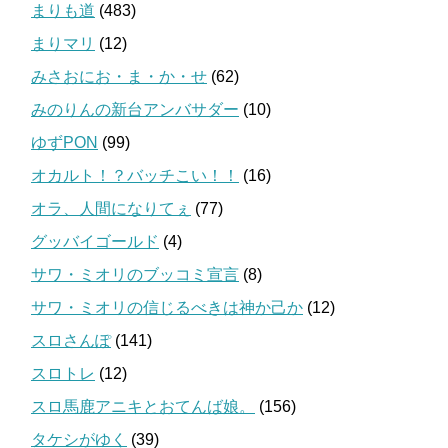
まりも道
(483)
まりマリ
(12)
みさおにお・ま・か・せ
(62)
みのりんの新台アンバサダー
(10)
ゆずPON
(99)
オカルト！？バッチこい！！
(16)
オラ、人間になりてぇ
(77)
グッバイゴールド
(4)
サワ・ミオリのブッコミ宣言
(8)
サワ・ミオリの信じるべきは神か己か
(12)
スロさんぽ
(141)
スロトレ
(12)
スロ馬鹿アニキとおてんば娘。
(156)
タケシがゆく
(39)