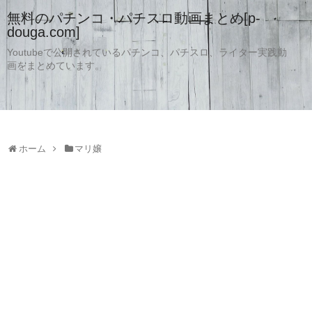
無料のパチンコ・パチスロ動画まとめ[p-
douga.com]
Youtubeで公開されているパチンコ、パチスロ、ライター実践動
画をまとめています。
ホーム
マリ嬢