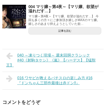
004 マリ嬢～第4夜～【マリ嬢、欲望が
溢れだす…】
マリ嬢～第4夜～【マリ嬢、欲望が溢れだす…】 今
回も多くの方々にご参加頂き嬉しさMAXのマリ嬢。
嬉しさのあまり抑えようとしていた欲...
記事を読む
040 ～凍りつく現場～ 週末回胴クラシック
#40《射駒タケシ》《嵐》【ハーデス】【猛獣
王】
016 ワサビが教えるパチスロの楽しみ方 #16
『ドンちゃん三部作最後は赤ドン!!』
コメントをどうぞ