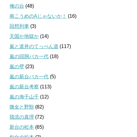
俺の台
(48)
南こうめのAじゃないか！
(16)
回想列車
(3)
天国か地獄か
(14)
嵐と道井のてっぺん道
(117)
嵐の回胴バカ一代
(18)
嵐の壁
(23)
嵐の新台バカ一代
(5)
嵐の新台考察
(113)
嵐の海千山千
(12)
微女と野獣
(82)
我流の真理
(72)
新台の松本
(65)