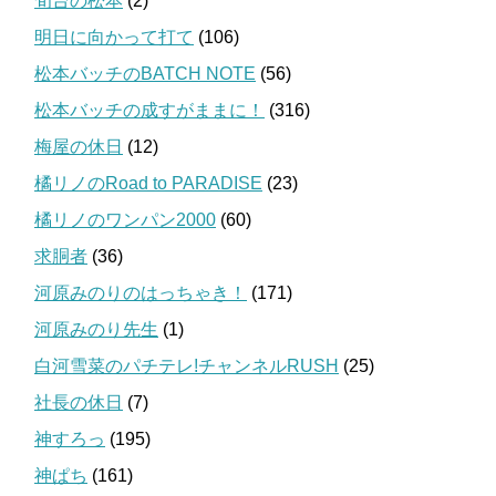
旬台の松本
(2)
明日に向かって打て
(106)
松本バッチのBATCH NOTE
(56)
松本バッチの成すがままに！
(316)
梅屋の休日
(12)
橘リノのRoad to PARADISE
(23)
橘リノのワンパン2000
(60)
求胴者
(36)
河原みのりのはっちゃき！
(171)
河原みのり先生
(1)
白河雪菜のパチテレ!チャンネルRUSH
(25)
社長の休日
(7)
神すろっ
(195)
神ぱち
(161)