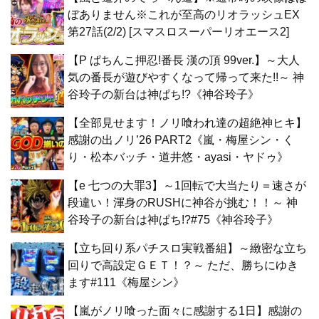
ぼありません※これが至高のリオラッシュEX
第27話(2/2) [スマスロスーパーリオエース2]
【P ぱちんこ押忍!番長 漢の頂 99ver.】～大人
気の番長が遊びやすくなって帰って来た!!～ 神
谷玲子の新台は神ぱち!?《神谷玲子》
【全部見せます！ノリ喰われ達の超絶神ヒキ】
感謝の出ノリ’26 PART2《嵐・梅屋シン・く
り・松本バッチ・道井悠・ayasi・ヤドゥ》
【e 七つの大罪3】～1回転で大当たり＝速さが
段違い！渾身のRUSHに神谷が挑む！！～ 神
谷玲子の新台は神ぱち!?#75《神谷玲子》
【立ち回り系パチスロ実戦番組】～緻密な立ち
回りで高設定ＧＥＴ！？～ ただ、勝ちにゆき
ます#111《梅屋シン》
【嵐がノリ喰った面々に感謝する1日】感謝の