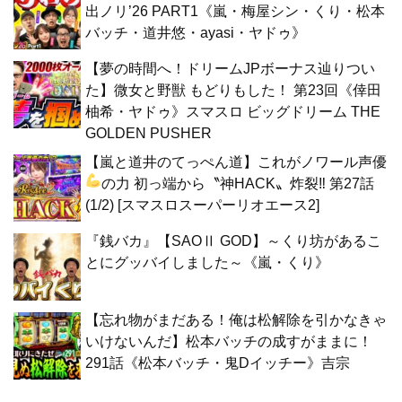
出ノリ’26 PART1《嵐・梅屋シン・くり・松本
バッチ・道井悠・ayasi・ヤドゥ》
【夢の時間へ！ドリームJPボーナス辿りつい
た】微女と野獣 もどりもした！ 第23回《倖田
柚希・ヤドゥ》スマスロ ビッグドリーム THE
GOLDEN PUSHER
【嵐と道井のてっぺん道】これがノワール声優
の力
初っ端から〝神HACK〟炸裂‼ 第27話
(1/2) [スマスロスーパーリオエース2]
『銭バカ』【SAOⅡ GOD】～くり坊があるこ
とにグッバイしました～《嵐・くり》
【忘れ物がまだある！俺は松解除を引かなきゃ
いけないんだ】松本バッチの成すがままに！
291話《松本バッチ・鬼Dイッチー》吉宗