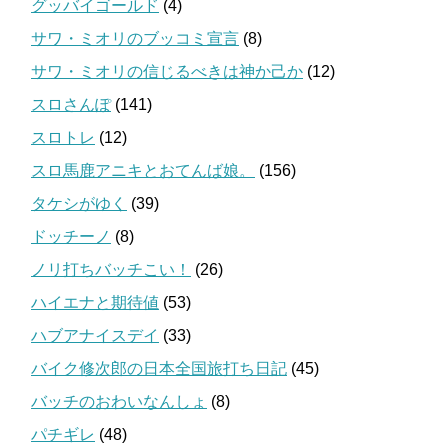
グッバイゴールド
(4)
サワ・ミオリのブッコミ宣言
(8)
サワ・ミオリの信じるべきは神か己か
(12)
スロさんぽ
(141)
スロトレ
(12)
スロ馬鹿アニキとおてんば娘。
(156)
タケシがゆく
(39)
ドッチーノ
(8)
ノリ打ちバッチこい！
(26)
ハイエナと期待値
(53)
ハブアナイスデイ
(33)
バイク修次郎の日本全国旅打ち日記
(45)
バッチのおわいなんしょ
(8)
パチギレ
(48)