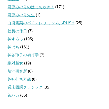
河原みのりのはっちゃき！
(171)
河原みのり先生
(1)
白河雪菜のパチテレ!チャンネルRUSH
(25)
社長の休日
(7)
神すろっ
(195)
神ぱち
(161)
神谷玲子の初打学
(7)
絶対勝女
(19)
脳汁研究所
(8)
趣味打ち万歳
(8)
週末回胴クラシック
(35)
銭バカ
(86)