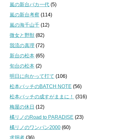
嵐の新台バカ一代
(5)
嵐の新台考察
(114)
嵐の海千山千
(12)
微女と野獣
(82)
我流の真理
(72)
新台の松本
(65)
旬台の松本
(2)
明日に向かって打て
(106)
松本バッチのBATCH NOTE
(56)
松本バッチの成すがままに！
(316)
梅屋の休日
(12)
橘リノのRoad to PARADISE
(23)
橘リノのワンパン2000
(60)
求胴者
(36)