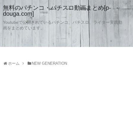
無料のパチンコ・パチスロ動画まとめ[p-
douga.com]
Youtubeで公開されているパチンコ、パチスロ、ライター実践動
画をまとめています。
ホーム
NEW GENERATION