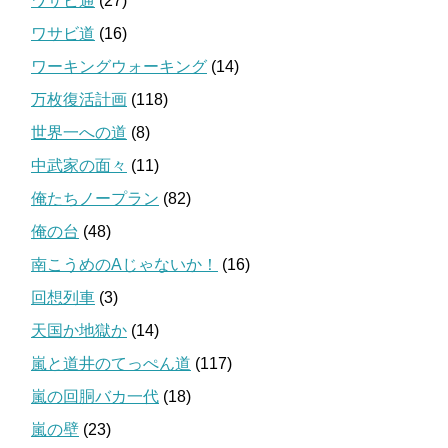
ワサビ通
(27)
ワサビ道
(16)
ワーキングウォーキング
(14)
万枚復活計画
(118)
世界一への道
(8)
中武家の面々
(11)
俺たちノープラン
(82)
俺の台
(48)
南こうめのAじゃないか！
(16)
回想列車
(3)
天国か地獄か
(14)
嵐と道井のてっぺん道
(117)
嵐の回胴バカ一代
(18)
嵐の壁
(23)