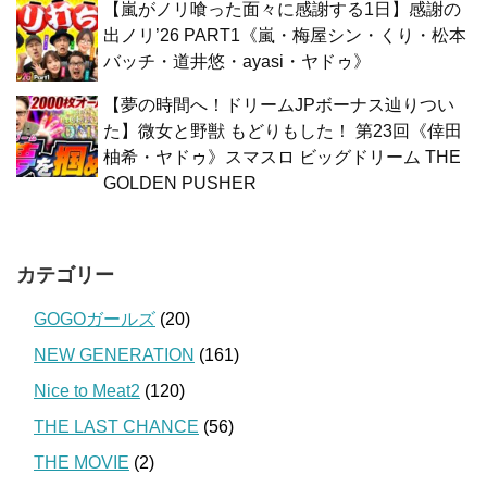
【嵐がノリ喰った面々に感謝する1日】感謝の
出ノリ’26 PART1《嵐・梅屋シン・くり・松本
バッチ・道井悠・ayasi・ヤドゥ》
【夢の時間へ！ドリームJPボーナス辿りつい
た】微女と野獣 もどりもした！ 第23回《倖田
柚希・ヤドゥ》スマスロ ビッグドリーム THE
GOLDEN PUSHER
カテゴリー
GOGOガールズ
(20)
NEW GENERATION
(161)
Nice to Meat2
(120)
THE LAST CHANCE
(56)
THE MOVIE
(2)