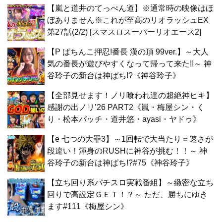
【嵐と道井のてっぺん道】※通常時の映像はほ
ぼありません※これが至高のリオラッシュEX
第27話(2/2) [スマスロスーパーリオエース2]
【P ぱちんこ押忍!番長 漢の頂 99ver.】～大人
気の番長が遊びやすくなって帰って来た!!～ 神
谷玲子の新台は神ぱち!?《神谷玲子》
【全部見せます！ノリ喰われ達の超絶神ヒキ】
感謝の出ノリ’26 PART2《嵐・梅屋シン・く
り・松本バッチ・道井悠・ayasi・ヤドゥ》
【e 七つの大罪3】～1回転で大当たり＝速さが
段違い！渾身のRUSHに神谷が挑む！！～ 神
谷玲子の新台は神ぱち!?#75《神谷玲子》
【立ち回り系パチスロ実戦番組】～緻密な立ち
回りで高設定ＧＥＴ！？～ ただ、勝ちにゆき
ます#111《梅屋シン》