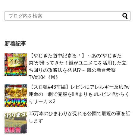
新着記事
【やじきた道中記参る！】～あの”やじきた
祭”が帰ってきた！嵐がユニメモを活用した立
ち回りの攻略法を発見!?～ 嵐の新台考察
TV#104《嵐》
【スロ猿#43前編】レビンにアレルギー反応⁉w
運命の一劇で克服を‼ #まりも #レビン #からく
りサーカス2
15万本のひまわりが見れる公園で最近の事を話
します