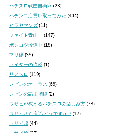
パチスロ戦国自衛隊
(23)
パチンコ店買い取ってみた
(444)
ヒラヤマンズ
(11)
ファイト青山！
(147)
ポンコツ珍道中
(18)
マリ嬢
(35)
ライターの流儀
(1)
リノスロ
(119)
レビンのオーラス
(66)
レビンの覇王降臨
(2)
ワサビが教えるパチスロの楽しみ方
(78)
ワサビさん 新台どうですか!?
(12)
ワサビ超
(44)