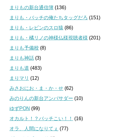
まりもの新台通信簿
(136)
まりも・バッチの俺たちタッグだろ
(151)
まりも・レビンのスロ猿
(86)
まりも・橘リノの神様仏様視聴者様
(201)
まりも予備校
(8)
まりも神話
(3)
まりも道
(483)
まりマリ
(12)
みさおにお・ま・か・せ
(62)
みのりんの新台アンバサダー
(10)
ゆずPON
(99)
オカルト！？バッチこい！！
(16)
オラ、人間になりてぇ
(77)