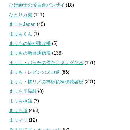
ひげ紳士の珍古台バンザイ
(18)
ひとり万発
(111)
まりもJapan
(48)
まりもくん
(1)
まりもの俺が賭け橋
(5)
まりもの新台通信簿
(136)
まりも・バッチの俺たちタッグだろ
(151)
まりも・レビンのスロ猿
(86)
まりも・橘リノの神様仏様視聴者様
(201)
まりも予備校
(8)
まりも神話
(3)
まりも道
(483)
まりマリ
(12)
みさおにお・ま・か・せ
(62)