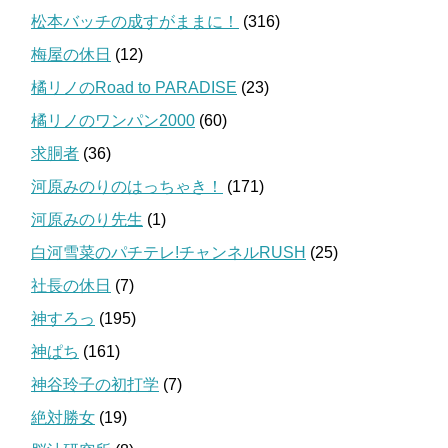
松本バッチの成すがままに！
(316)
梅屋の休日
(12)
橘リノのRoad to PARADISE
(23)
橘リノのワンパン2000
(60)
求胴者
(36)
河原みのりのはっちゃき！
(171)
河原みのり先生
(1)
白河雪菜のパチテレ!チャンネルRUSH
(25)
社長の休日
(7)
神すろっ
(195)
神ぱち
(161)
神谷玲子の初打学
(7)
絶対勝女
(19)