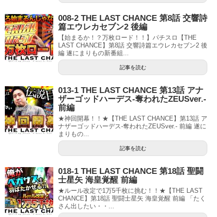
008-2 THE LAST CHANCE 第8話 交響詩
篇エウレカセブン2 後編
【始まるか！？万枚ロード！！】パチスロ【THE
LAST CHANCE】第8話 交響詩篇エウレカセブン2 後
編 遂にまりもの新番組...
記事を読む
013-1 THE LAST CHANCE 第13話 アナ
ザーゴッドハーデス‐奪われたZEUSver.‐
前編
★神回開幕！！★【THE LAST CHANCE】第13話 ア
ナザーゴッドハーデス‐奪われたZEUSver.‐ 前編 遂に
まりもの...
記事を読む
018-1 THE LAST CHANCE 第18話 聖闘
士星矢 海皇覚醒 前編
★ルール改定で1万5千枚に挑む！！★【THE LAST
CHANCE】第18話 聖闘士星矢 海皇覚醒 前編 「たく
さん出したい・・...