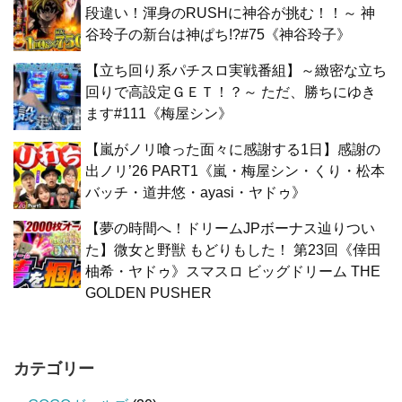
段違い！渾身のRUSHに神谷が挑む！！～ 神
谷玲子の新台は神ぱち!?#75《神谷玲子》
【立ち回り系パチスロ実戦番組】～緻密な立ち
回りで高設定ＧＥＴ！？～ ただ、勝ちにゆき
ます#111《梅屋シン》
【嵐がノリ喰った面々に感謝する1日】感謝の
出ノリ’26 PART1《嵐・梅屋シン・くり・松本
バッチ・道井悠・ayasi・ヤドゥ》
【夢の時間へ！ドリームJPボーナス辿りつい
た】微女と野獣 もどりもした！ 第23回《倖田
柚希・ヤドゥ》スマスロ ビッグドリーム THE
GOLDEN PUSHER
カテゴリー