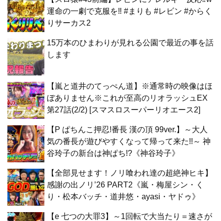
運命の一劇で克服を‼ #まりも #レビン #からく
りサーカス2
15万本のひまわりが見れる公園で最近の事を話
します
【嵐と道井のてっぺん道】※通常時の映像はほ
ぼありません※これが至高のリオラッシュEX
第27話(2/2) [スマスロスーパーリオエース2]
【P ぱちんこ押忍!番長 漢の頂 99ver.】～大人
気の番長が遊びやすくなって帰って来た!!～ 神
谷玲子の新台は神ぱち!?《神谷玲子》
【全部見せます！ノリ喰われ達の超絶神ヒキ】
感謝の出ノリ’26 PART2《嵐・梅屋シン・く
り・松本バッチ・道井悠・ayasi・ヤドゥ》
【e 七つの大罪3】～1回転で大当たり＝速さが