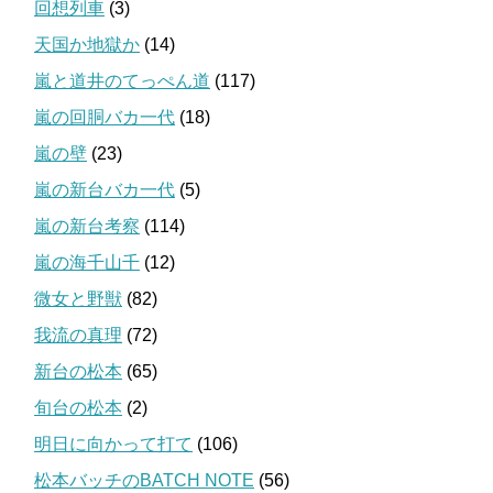
回想列車
(3)
天国か地獄か
(14)
嵐と道井のてっぺん道
(117)
嵐の回胴バカ一代
(18)
嵐の壁
(23)
嵐の新台バカ一代
(5)
嵐の新台考察
(114)
嵐の海千山千
(12)
微女と野獣
(82)
我流の真理
(72)
新台の松本
(65)
旬台の松本
(2)
明日に向かって打て
(106)
松本バッチのBATCH NOTE
(56)