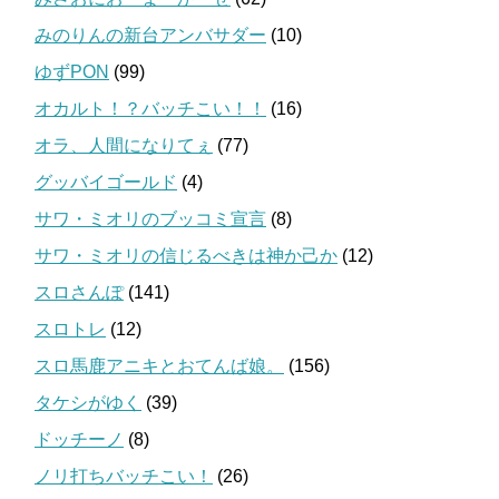
みのりんの新台アンバサダー
(10)
ゆずPON
(99)
オカルト！？バッチこい！！
(16)
オラ、人間になりてぇ
(77)
グッバイゴールド
(4)
サワ・ミオリのブッコミ宣言
(8)
サワ・ミオリの信じるべきは神か己か
(12)
スロさんぽ
(141)
スロトレ
(12)
スロ馬鹿アニキとおてんば娘。
(156)
タケシがゆく
(39)
ドッチーノ
(8)
ノリ打ちバッチこい！
(26)