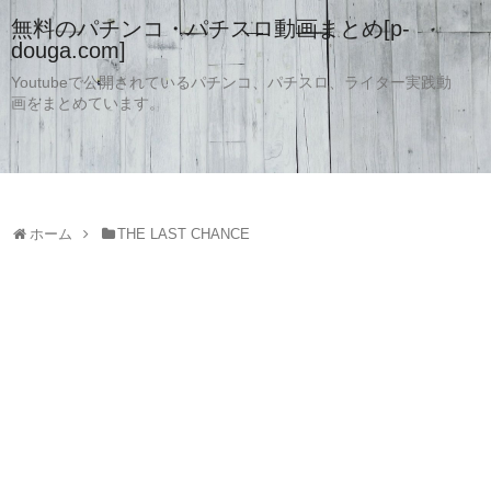
無料のパチンコ・パチスロ動画まとめ[p-
douga.com]
Youtubeで公開されているパチンコ、パチスロ、ライター実践動
画をまとめています。
ホーム
THE LAST CHANCE