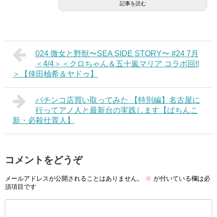
記事を読む
024 微女と野獣〜SEA SIDE STORY〜 #24 7月
＜4/4＞＜クロちゃん＆五十嵐マリア コラボ回!!
＞【倖田柚希＆ヤドゥ】
パチンコ店買い取ってみた 【特別編】名古屋に
行ってアノ人と最新台の実践します【ぱちんこ
新・必殺仕置人】
コメントをどうぞ
メールアドレスが公開されることはありません。
※
が付いている欄は必
須項目です