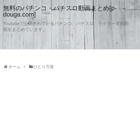
無料のパチンコ・パチスロ動画まとめ[p-
douga.com]
Youtubeで公開されているパチンコ、パチスロ、ライター実践動
画をまとめています。
ホーム
ひとり万発