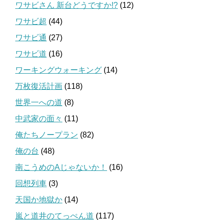
ワサビさん 新台どうですか!?
(12)
ワサビ超
(44)
ワサビ通
(27)
ワサビ道
(16)
ワーキングウォーキング
(14)
万枚復活計画
(118)
世界一への道
(8)
中武家の面々
(11)
俺たちノープラン
(82)
俺の台
(48)
南こうめのAじゃないか！
(16)
回想列車
(3)
天国か地獄か
(14)
嵐と道井のてっぺん道
(117)