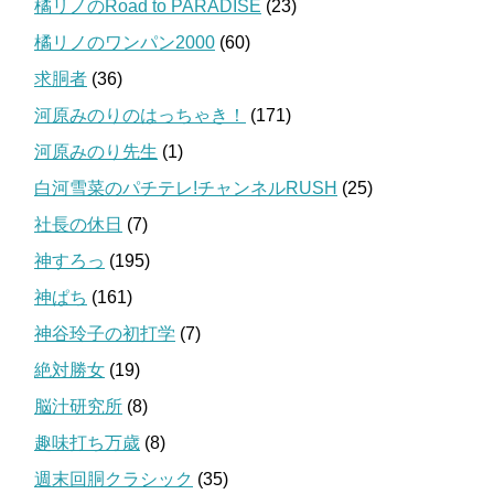
橘リノのRoad to PARADISE
(23)
橘リノのワンパン2000
(60)
求胴者
(36)
河原みのりのはっちゃき！
(171)
河原みのり先生
(1)
白河雪菜のパチテレ!チャンネルRUSH
(25)
社長の休日
(7)
神すろっ
(195)
神ぱち
(161)
神谷玲子の初打学
(7)
絶対勝女
(19)
脳汁研究所
(8)
趣味打ち万歳
(8)
週末回胴クラシック
(35)