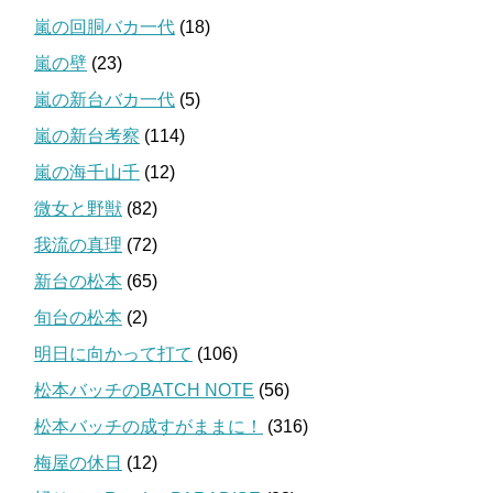
嵐の回胴バカ一代
(18)
嵐の壁
(23)
嵐の新台バカ一代
(5)
嵐の新台考察
(114)
嵐の海千山千
(12)
微女と野獣
(82)
我流の真理
(72)
新台の松本
(65)
旬台の松本
(2)
明日に向かって打て
(106)
松本バッチのBATCH NOTE
(56)
松本バッチの成すがままに！
(316)
梅屋の休日
(12)