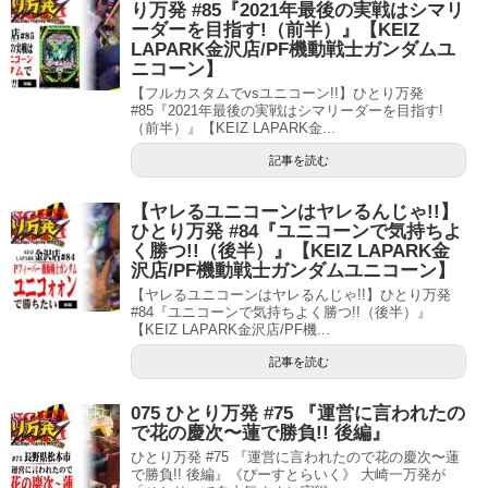
り万発 #85『2021年最後の実戦はシマリ
ーダーを目指す!（前半）』【KEIZ
LAPARK金沢店/PF機動戦士ガンダムユ
ニコーン】
【フルカスタムでvsユニコーン!!】ひとり万発
#85『2021年最後の実戦はシマリーダーを目指す!
（前半）』【KEIZ LAPARK金...
記事を読む
【ヤレるユニコーンはヤレるんじゃ!!】
ひとり万発 #84『ユニコーンで気持ちよ
く勝つ!!（後半）』【KEIZ LAPARK金
沢店/PF機動戦士ガンダムユニコーン】
【ヤレるユニコーンはヤレるんじゃ!!】ひとり万発
#84『ユニコーンで気持ちよく勝つ!!（後半）』
【KEIZ LAPARK金沢店/PF機...
記事を読む
075 ひとり万発 #75 『運営に言われたの
で花の慶次〜蓮で勝負!! 後編』
ひとり万発 #75 『運営に言われたので花の慶次〜蓮
で勝負!! 後編』《ぴーすとらいく》 大崎一万発が