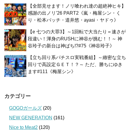
【全部見せます！ノリ喰われ達の超絶神ヒキ】
感謝の出ノリ’26 PART2《嵐・梅屋シン・く
り・松本バッチ・道井悠・ayasi・ヤドゥ》
【e 七つの大罪3】～1回転で大当たり＝速さが
段違い！渾身のRUSHに神谷が挑む！！～ 神
谷玲子の新台は神ぱち!?#75《神谷玲子》
【立ち回り系パチスロ実戦番組】～緻密な立ち
回りで高設定ＧＥＴ！？～ ただ、勝ちにゆき
ます#111《梅屋シン》
カテゴリー
GOGOガールズ
(20)
NEW GENERATION
(161)
Nice to Meat2
(120)