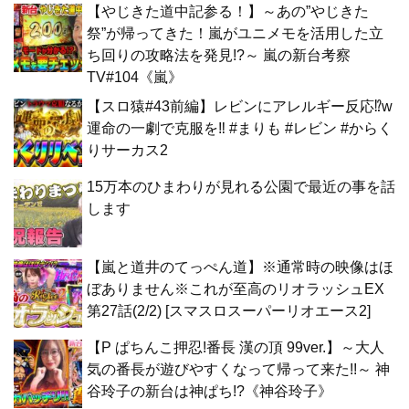
【やじきた道中記参る！】～あの”やじきた
祭”が帰ってきた！嵐がユニメモを活用した立
ち回りの攻略法を発見!?～ 嵐の新台考察
TV#104《嵐》
【スロ猿#43前編】レビンにアレルギー反応⁉w
運命の一劇で克服を‼ #まりも #レビン #からく
りサーカス2
15万本のひまわりが見れる公園で最近の事を話
します
【嵐と道井のてっぺん道】※通常時の映像はほ
ぼありません※これが至高のリオラッシュEX
第27話(2/2) [スマスロスーパーリオエース2]
【P ぱちんこ押忍!番長 漢の頂 99ver.】～大人
気の番長が遊びやすくなって帰って来た!!～ 神
谷玲子の新台は神ぱち!?《神谷玲子》