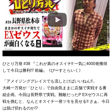
ひとり万発 #38 『これが真のオスイチ!! 一気に4000発獲得
して今日は勝利!? 前編』《ぴーすとらいく》
「アメイジンググレイスでも流しとけばいいねん!!」
大崎一万発が「ひとり」で自由気ままに店舗で実戦する番
組企画。今回は長野県で実戦。難敵だったP EXゼウスに再
戦を挑むと、なんとオスイチ一発ツモを見せる!! さぁ、今日
は脱げ切れるのか!?