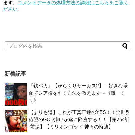
ます。
コメントデータの処理方法の詳細はこちらをご覧く
ださい
。
新着記事
『銭バカ』【からくりサーカス2】～好きな場
面でレア役を引く方法を教えます～《嵐・く
り》
【まりも道】これが正真正銘のYES！！全世界
待望のGOD揃いが遂に降臨する！！【第254話
-前編】【ミリオンゴッド 神々の軌跡】