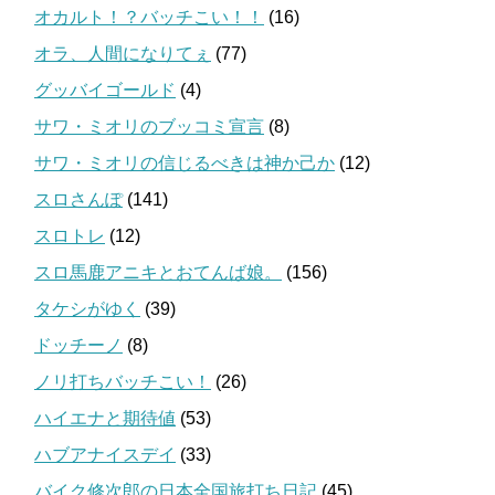
オカルト！？バッチこい！！
(16)
オラ、人間になりてぇ
(77)
グッバイゴールド
(4)
サワ・ミオリのブッコミ宣言
(8)
サワ・ミオリの信じるべきは神か己か
(12)
スロさんぽ
(141)
スロトレ
(12)
スロ馬鹿アニキとおてんば娘。
(156)
タケシがゆく
(39)
ドッチーノ
(8)
ノリ打ちバッチこい！
(26)
ハイエナと期待値
(53)
ハブアナイスデイ
(33)
バイク修次郎の日本全国旅打ち日記
(45)