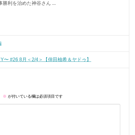
勝利を治めた神谷さん ...
編
ORY〜 #26 8月＜2/4＞【倖田柚希＆ヤドゥ】
。
※
が付いている欄は必須項目です