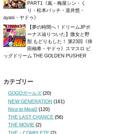
PART1《嵐・梅屋シン・く
り・松本バッチ・道井悠・
ayasi・ヤドゥ》
【夢の時間へ！ドリームJPボ
ーナス辿りついた】微女と野
獣 もどりもした！ 第23回《倖
田柚希・ヤドゥ》スマスロ ビ
ッグドリーム THE GOLDEN PUSHER
カテゴリー
GOGOガールズ
(20)
NEW GENERATION
(161)
Nice to Meat2
(120)
THE LAST CHANCE
(56)
THE MOVIE
(2)
THE・COMPLETE
(2)