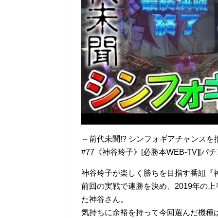
～前代未聞!? シンフォギアチャンス
#77《神谷玲子》[必勝本WEB-TV][パチ
神谷玲子が楽しく勝ちを目指す番組『
前回の実戦で連勝を決め、2019年の
た神谷さん。
気持ちに余裕を持って今回選んだ機種は