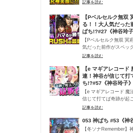
記事を読む
【Pベルセルク無双 
る！！大人気だった
ぱち!?#27《神谷玲
【Pベルセルク無双 冥
気だった前作がスペックア
記事を読む
【e マギアレコード
連！神谷が信じて打
ち!?#57《神谷玲子
【e マギアレコード 
信じて打てば奇跡が起こる
記事を読む
053 神ぱち #53《
【冬ソナRemember