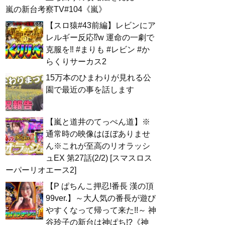
嵐の新台考察TV#104《嵐》
【スロ猿#43前編】レビンにア
レルギー反応⁉w 運命の一劇で
克服を‼ #まりも #レビン #か
らくりサーカス2
15万本のひまわりが見れる公
園で最近の事を話します
【嵐と道井のてっぺん道】※
通常時の映像はほぼありませ
ん※これが至高のリオラッシ
ュEX 第27話(2/2) [スマスロス
ーパーリオエース2]
【P ぱちんこ押忍!番長 漢の頂
99ver.】～大人気の番長が遊び
やすくなって帰って来た!!～ 神
谷玲子の新台は神ぱち!?《神