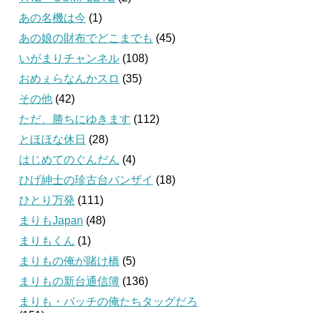
あの名機は今
(1)
あの娘の財布でどこまでも
(45)
いがまりチャンネル
(108)
おめぇらなんかスロ
(35)
その他
(42)
ただ、勝ちにゆきます
(112)
とほほな休日
(28)
はじめてのぐんだん
(4)
ひげ紳士の珍古台バンザイ
(18)
ひとり万発
(111)
まりもJapan
(48)
まりもくん
(1)
まりもの俺が賭け橋
(5)
まりもの新台通信簿
(136)
まりも・バッチの俺たちタッグだろ