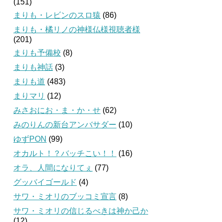
(151)
まりも・レビンのスロ猿
(86)
まりも・橘リノの神様仏様視聴者様
(201)
まりも予備校
(8)
まりも神話
(3)
まりも道
(483)
まりマリ
(12)
みさおにお・ま・か・せ
(62)
みのりんの新台アンバサダー
(10)
ゆずPON
(99)
オカルト！？バッチこい！！
(16)
オラ、人間になりてぇ
(77)
グッバイゴールド
(4)
サワ・ミオリのブッコミ宣言
(8)
サワ・ミオリの信じるべきは神か己か
(12)