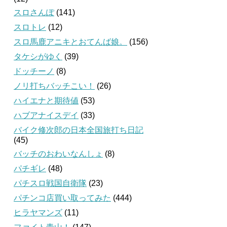
スロさんぽ
(141)
スロトレ
(12)
スロ馬鹿アニキとおてんば娘。
(156)
タケシがゆく
(39)
ドッチーノ
(8)
ノリ打ちバッチこい！
(26)
ハイエナと期待値
(53)
ハブアナイスデイ
(33)
バイク修次郎の日本全国旅打ち日記
(45)
バッチのおわいなんしょ
(8)
パチギレ
(48)
パチスロ戦国自衛隊
(23)
パチンコ店買い取ってみた
(444)
ヒラヤマンズ
(11)