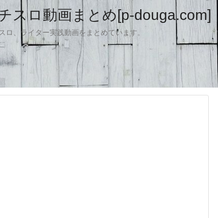
ロ動画まとめ[p-douga.com]
パチスロ、ライター実践動画をまとめています。