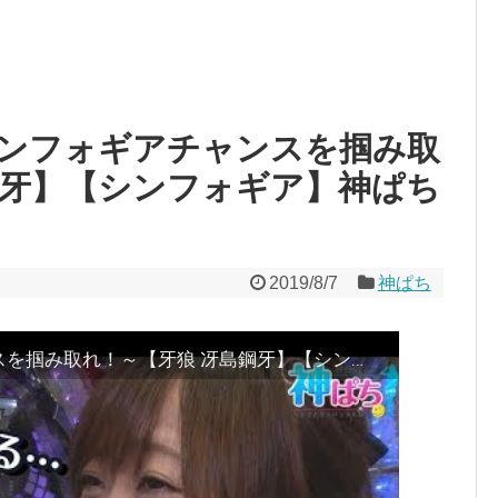
? シンフォギアチャンスを掴み取
鋼牙】【シンフォギア】神ぱち
2019/8/7
神ぱち
～前代未聞!? シンフォギアチャンスを掴み取れ！～【牙狼 冴島鋼牙】【シンフォギア】神ぱち #77《神谷玲子》[必勝本WEB-TV][パチンコ]