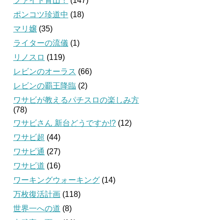
ファイト青山！
(147)
ポンコツ珍道中
(18)
マリ嬢
(35)
ライターの流儀
(1)
リノスロ
(119)
レビンのオーラス
(66)
レビンの覇王降臨
(2)
ワサビが教えるパチスロの楽しみ方
(78)
ワサビさん 新台どうですか!?
(12)
ワサビ超
(44)
ワサビ通
(27)
ワサビ道
(16)
ワーキングウォーキング
(14)
万枚復活計画
(118)
世界一への道
(8)