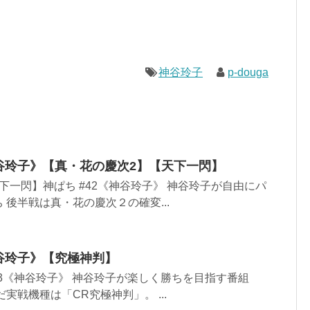
神谷玲子
p-douga
《神谷玲子》【真・花の慶次2】【天下一閃】
下一閃】神ぱち #42《神谷玲子》 神谷玲子が自由にパ
 後半戦は真・花の慶次２の確変...
《神谷玲子》【究極神判】
63《神谷玲子》 神谷玲子が楽しく勝ちを目指す番組
実戦機種は「CR究極神判」。 ...