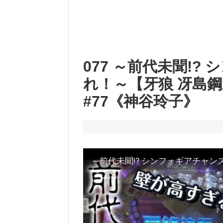
077 ～前代未聞!
れ！～【牙狼 冴島
#77《神谷玲子》