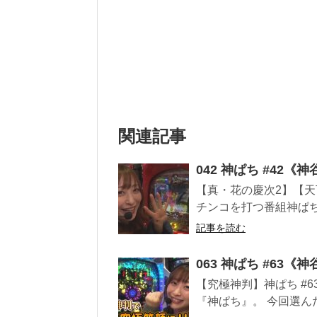
関連記事
042 神ぱち #42
【真・花の慶次2】【天
チンコを打つ番組神ぱち
記事を読む
063 神ぱち #63
【究極神判】神ぱち #
『神ぱち』。 今回選んだ