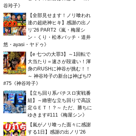
谷玲子》
【全部見せます！ノリ喰われ
達の超絶神ヒキ】感謝の出ノ
リ’26 PART2《嵐・梅屋シ
ン・くり・松本バッチ・道井
悠・ayasi・ヤドゥ》
【e 七つの大罪3】～1回転で
大当たり＝速さが段違い！渾
身のRUSHに神谷が挑む！！
～ 神谷玲子の新台は神ぱち!?
#75《神谷玲子》
【立ち回り系パチスロ実戦番
組】～緻密な立ち回りで高設
定ＧＥＴ！？～ ただ、勝ちに
ゆきます#111《梅屋シン》
【嵐がノリ喰った面々に感謝
する1日】感謝の出ノリ’26