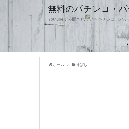
無料のパチンコ・パチス
Youtubeで公開されているパチンコ、
ホーム
神ぱち