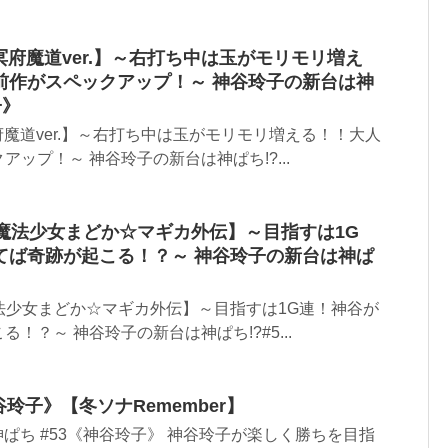
冥府魔道ver.】～右打ち中は玉がモリモリ増え
前作がスペックアップ！～ 神谷玲子の新台は神
子》
府魔道ver.】～右打ち中は玉がモリモリ増える！！大人
ップ！～ 神谷玲子の新台は神ぱち!?...
 魔法少女まどか☆マギカ外伝】～目指すは1G
てば奇跡が起こる！？～ 神谷玲子の新台は神ぱ
》
魔法少女まどか☆マギカ外伝】～目指すは1G連！神谷が
！？～ 神谷玲子の新台は神ぱち!?#5...
神谷玲子》【冬ソナRemember】
】神ぱち #53《神谷玲子》 神谷玲子が楽しく勝ちを目指