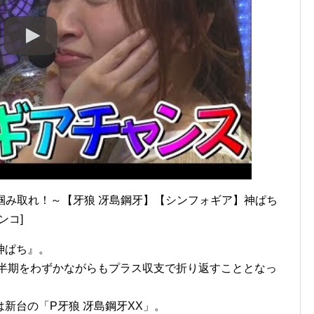
を掴み取れ！～【牙狼 冴島鋼牙】【シンフォギア】神ぱち
ンコ]
神ぱち』。
上半期をわずかながらもプラス収支で折り返すこととなっ
新台の「P牙狼 冴島鋼牙XX」。