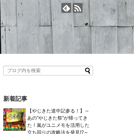
新着記事
【やじきた道中記参る！】～
あの”やじきた祭”が帰ってき
た！嵐がユニメモを活用した
立ち回りの攻略法を発見!?～