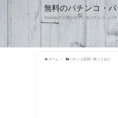
無料のパチンコ・パチス
Youtubeで公開されているパチンコ、
ホーム
パチンコ店買い取ってみた