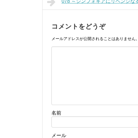
078 ～シンフォギアにリベンジな
コメントをどうぞ
メールアドレスが公開されることはありません
名前
メール