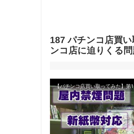
187 パチンコ店買
ンコ店に迫りくる問