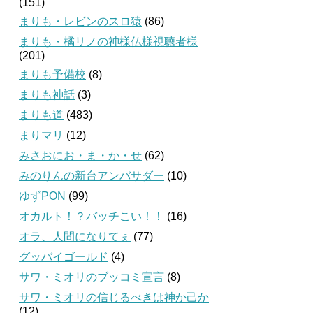
(151)
まりも・レビンのスロ猿
(86)
まりも・橘リノの神様仏様視聴者様
(201)
まりも予備校
(8)
まりも神話
(3)
まりも道
(483)
まりマリ
(12)
みさおにお・ま・か・せ
(62)
みのりんの新台アンバサダー
(10)
ゆずPON
(99)
オカルト！？バッチこい！！
(16)
オラ、人間になりてぇ
(77)
グッバイゴールド
(4)
サワ・ミオリのブッコミ宣言
(8)
サワ・ミオリの信じるべきは神か己か
(12)