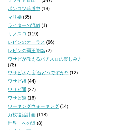
ファイト青山！
(147)
ポンコツ珍道中
(18)
マリ嬢
(35)
ライターの流儀
(1)
リノスロ
(119)
レビンのオーラス
(66)
レビンの覇王降臨
(2)
ワサビが教えるパチスロの楽しみ方
(78)
ワサビさん 新台どうですか!?
(12)
ワサビ超
(44)
ワサビ通
(27)
ワサビ道
(16)
ワーキングウォーキング
(14)
万枚復活計画
(118)
世界一への道
(8)