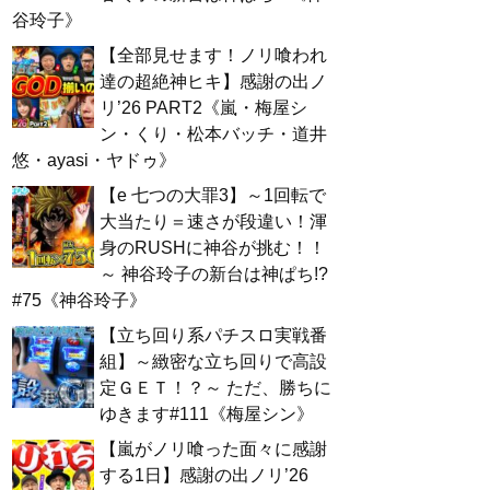
谷玲子》
【全部見せます！ノリ喰われ
達の超絶神ヒキ】感謝の出ノ
リ’26 PART2《嵐・梅屋シ
ン・くり・松本バッチ・道井
悠・ayasi・ヤドゥ》
【e 七つの大罪3】～1回転で
大当たり＝速さが段違い！渾
身のRUSHに神谷が挑む！！
～ 神谷玲子の新台は神ぱち!?
#75《神谷玲子》
【立ち回り系パチスロ実戦番
組】～緻密な立ち回りで高設
定ＧＥＴ！？～ ただ、勝ちに
ゆきます#111《梅屋シン》
【嵐がノリ喰った面々に感謝
する1日】感謝の出ノリ’26