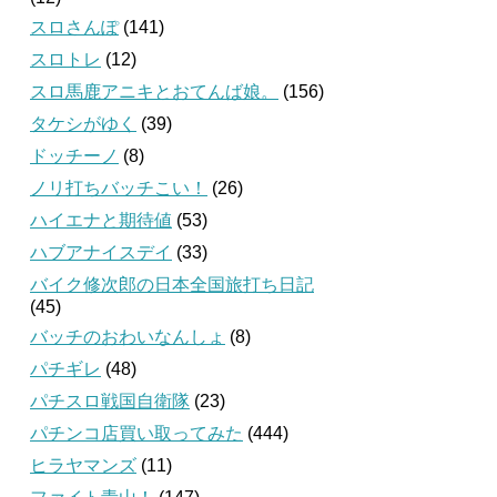
スロさんぽ
(141)
スロトレ
(12)
スロ馬鹿アニキとおてんば娘。
(156)
タケシがゆく
(39)
ドッチーノ
(8)
ノリ打ちバッチこい！
(26)
ハイエナと期待値
(53)
ハブアナイスデイ
(33)
バイク修次郎の日本全国旅打ち日記
(45)
バッチのおわいなんしょ
(8)
パチギレ
(48)
パチスロ戦国自衛隊
(23)
パチンコ店買い取ってみた
(444)
ヒラヤマンズ
(11)