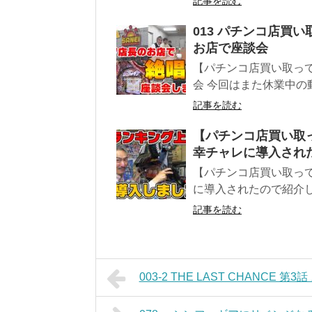
記事を読む
013 パチンコ店買
お店で座談会
【パチンコ店買い取っ
会 今回はまた休業中の
記事を読む
【パチンコ店買い取
幸チャレに導入され
【パチンコ店買い取って
に導入されたので紹介
記事を読む
003-2 THE LAST CHANCE