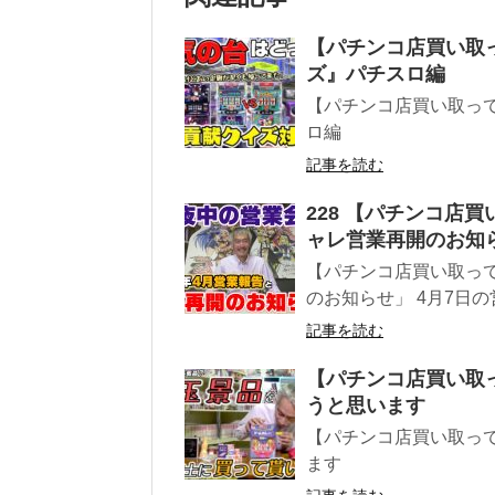
【パチンコ店買い取
ズ』パチスロ編
【パチンコ店買い取って
ロ編
記事を読む
228 【パチンコ店
ャレ営業再開のお知
【パチンコ店買い取って
のお知らせ」 4月7日の
記事を読む
【パチンコ店買い取
うと思います
【パチンコ店買い取って
ます