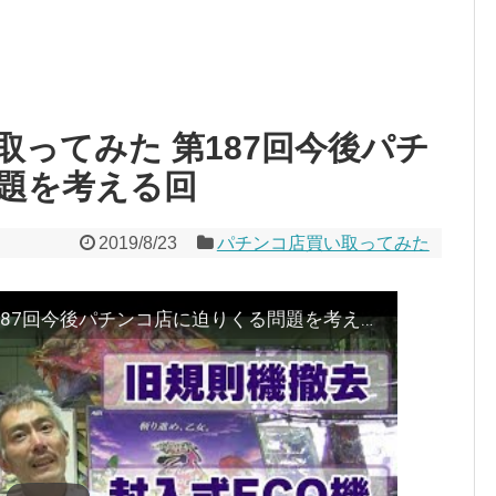
い取ってみた 第187回今後パチ
題を考える回
2019/8/23
パチンコ店買い取ってみた
【パチンコ店買い取ってみた】第187回今後パチンコ店に迫りくる問題を考える回