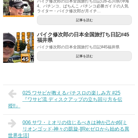
バイク修次郎の日本全国旅打ち日記/28-石川県/沖海
4、パチンコ、ぱちんこ パチンコ必勝ガイドの人気
ライター・バイク修次郎が月イチ...
記事を読む
バイク修次郎の日本全国旅打ち日記#45
福井県
バイク修次郎の日本全国旅打ち日記#45福井県
記事を読む
025 ワサビが教えるパチスロの楽しみ方 #25
『ワサビ流 ディスクアップの立ち回り方を伝
授!!』
006 サワ・ミオリの信じるべきは神か己か♯6[ミ
リオンゴッド-神々の凱旋-][Re:ゼロから始める異
世界生活]