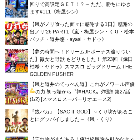
回りで高設定ＧＥＴ！？～ ただ、勝ちにゆき
ます#111《梅屋シン》
【嵐がノリ喰った面々に感謝する1日】感謝の
出ノリ’26 PART1《嵐・梅屋シン・くり・松本
バッチ・道井悠・ayasi・ヤドゥ》
【夢の時間へ！ドリームJPボーナス辿りつい
た】微女と野獣 もどりもした！ 第23回《倖田
柚希・ヤドゥ》スマスロ ビッグドリーム THE
GOLDEN PUSHER
【嵐と道井のてっぺん道】これがノワール声優
の力
初っ端から〝神HACK〟炸裂‼ 第27話
(1/2) [スマスロスーパーリオエース2]
『銭バカ』【SAOⅡ GOD】～くり坊があるこ
とにグッバイしました～《嵐・くり》
【忘れ物がまだある！俺は松解除を引かなきゃ