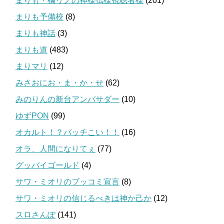
まりも・橘リノの神様仏様視聴者様
(201)
まりも予備校
(8)
まりも神話
(3)
まりも道
(483)
まりマリ
(12)
みさおにお・ま・か・せ
(62)
みのりんの新台アンバサダー
(10)
ゆずPON
(99)
オカルト！？バッチこい！！
(16)
オラ、人間になりてぇ
(77)
グッバイゴールド
(4)
サワ・ミオリのブッコミ宣言
(8)
サワ・ミオリの信じるべきは神か己か
(12)
スロさんぽ
(141)