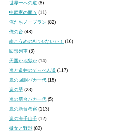
世界一への道
(8)
中武家の面々
(11)
俺たちノープラン
(82)
俺の台
(48)
南こうめのAじゃないか！
(16)
回想列車
(3)
天国か地獄か
(14)
嵐と道井のてっぺん道
(117)
嵐の回胴バカ一代
(18)
嵐の壁
(23)
嵐の新台バカ一代
(5)
嵐の新台考察
(113)
嵐の海千山千
(12)
微女と野獣
(82)