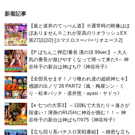
新着記事
【嵐と道井のてっぺん道】※通常時の映像はほ
ぼありません※これが至高のリオラッシュEX
第27話(2/2) [スマスロスーパーリオエース2]
【P ぱちんこ押忍!番長 漢の頂 99ver.】～大人
気の番長が遊びやすくなって帰って来た!!～ 神
谷玲子の新台は神ぱち!?《神谷玲子》
【全部見せます！ノリ喰われ達の超絶神ヒキ】
感謝の出ノリ’26 PART2《嵐・梅屋シン・く
り・松本バッチ・道井悠・ayasi・ヤドゥ》
【e 七つの大罪3】～1回転で大当たり＝速さが
段違い！渾身のRUSHに神谷が挑む！！～ 神
谷玲子の新台は神ぱち!?#75《神谷玲子》
【立ち回り系パチスロ実戦番組】～緻密な立ち