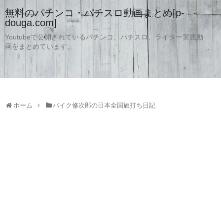
無料のパチンコ・パチスロ動画まとめ[p-
douga.com]
Youtubeで公開されているパチンコ、パチスロ、ライター実践動
画をまとめています。
ホーム
バイク修次郎の日本全国旅打ち日記