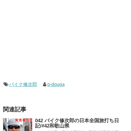
バイク修次郎
p-douga
関連記事
042 バイク修次郎の日本全国旅打ち日
記/#42和歌山県