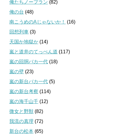
俺たちノープラン
(82)
俺の台
(48)
南こうめのAじゃないか！
(16)
回想列車
(3)
天国か地獄か
(14)
嵐と道井のてっぺん道
(117)
嵐の回胴バカ一代
(18)
嵐の壁
(23)
嵐の新台バカ一代
(5)
嵐の新台考察
(114)
嵐の海千山千
(12)
微女と野獣
(82)
我流の真理
(72)
新台の松本
(65)