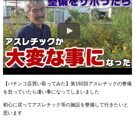
【パチンコ店買い取ってみた】第192回アスレチックの整備
を怠っていたら凄い事になってしまいました
初心に戻ってアスレチック等の施設を整備して行きたいと
思います