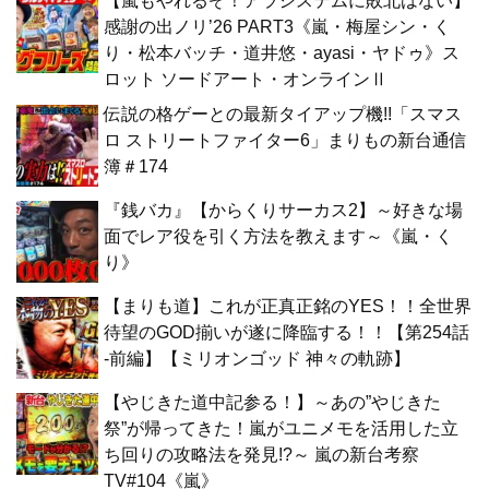
【嵐もやれるぞ！アラシステムに敗北はない】
感謝の出ノリ’26 PART3《嵐・梅屋シン・く
り・松本バッチ・道井悠・ayasi・ヤドゥ》ス
ロット ソードアート・オンラインⅡ
伝説の格ゲーとの最新タイアップ機!!「スマス
ロ ストリートファイター6」まりもの新台通信
簿＃174
『銭バカ』【からくりサーカス2】～好きな場
面でレア役を引く方法を教えます～《嵐・く
り》
【まりも道】これが正真正銘のYES！！全世界
待望のGOD揃いが遂に降臨する！！【第254話
-前編】【ミリオンゴッド 神々の軌跡】
【やじきた道中記参る！】～あの”やじきた
祭”が帰ってきた！嵐がユニメモを活用した立
ち回りの攻略法を発見!?～ 嵐の新台考察
TV#104《嵐》