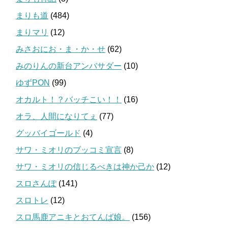
まりも道
(484)
まりマリ
(12)
みさおにお・ま・か・せ
(62)
みのりんの新台アンバサダー
(10)
ゆずPON
(99)
オカルト！？バッチこい！！
(16)
オラ、人間になりてぇ
(77)
グッバイゴールド
(4)
サワ・ミオリのブッコミ宣言
(8)
サワ・ミオリの信じるべきは神か己か
(12)
スロさんぽ
(141)
スロトレ
(12)
スロ馬鹿アニキとおてんば娘。
(156)