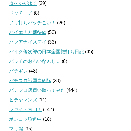
タケシがゆく
(39)
ドッチーノ
(8)
ノリ打ちバッチこい！
(26)
ハイエナと期待値
(53)
ハブアナイスデイ
(33)
バイク修次郎の日本全国旅打ち日記
(45)
バッチのおわいなんしょ
(8)
パチギレ
(48)
パチスロ戦国自衛隊
(23)
パチンコ店買い取ってみた
(444)
ヒラヤマンズ
(11)
ファイト青山！
(147)
ポンコツ珍道中
(18)
マリ嬢
(35)