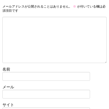
メールアドレスが公開されることはありません。
※
が付いている欄は必
須項目です
名前
メール
サイト