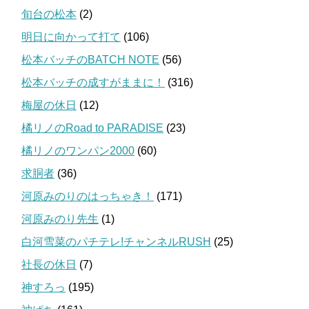
旬台の松本
(2)
明日に向かって打て
(106)
松本バッチのBATCH NOTE
(56)
松本バッチの成すがままに！
(316)
梅屋の休日
(12)
橘リノのRoad to PARADISE
(23)
橘リノのワンパン2000
(60)
求胴者
(36)
河原みのりのはっちゃき！
(171)
河原みのり先生
(1)
白河雪菜のパチテレ!チャンネルRUSH
(25)
社長の休日
(7)
神すろっ
(195)