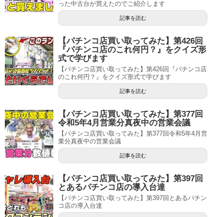
った中古台が買えたのでご紹介します
記事を読む
【パチンコ店買い取ってみた】第426回
『パチンコ店のこれ何円？』をクイズ形
式で学びます
【パチンコ店買い取ってみた】第426回『パチンコ店
のこれ何円？』をクイズ形式で学びます
記事を読む
【パチンコ店買い取ってみた】第377回
令和5年4月営業分真夜中の営業会議
【パチンコ店買い取ってみた】第377回令和5年4月営
業分真夜中の営業会議
記事を読む
【パチンコ店買い取ってみた】第397回
とあるパチンコ店の導入台達
【パチンコ店買い取ってみた】第397回とあるパチン
コ店の導入台達