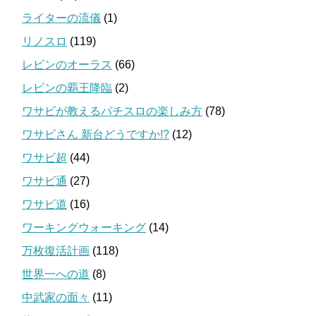
ライターの流儀
(1)
リノスロ
(119)
レビンのオーラス
(66)
レビンの覇王降臨
(2)
ワサビが教えるパチスロの楽しみ方
(78)
ワサビさん 新台どうですか!?
(12)
ワサビ超
(44)
ワサビ通
(27)
ワサビ道
(16)
ワーキングウォーキング
(14)
万枚復活計画
(118)
世界一への道
(8)
中武家の面々
(11)