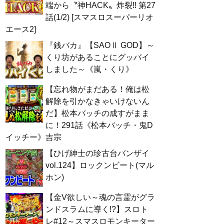
端から〝神HACK〟炸裂‼ 第27
話(1/2) [スマスロスーパーリオ
エース2]
『銭バカ』【SAOⅡ GOD】～
くり坊があることにグッバイ
しました～《嵐・くり》
【忘れ物がまだある！俺は松
解除を引かなきゃいけないん
だ】松本バッチの成すがまま
に！291話《松本バッチ・鬼D
イッチー》吉宗
【ひげ紳士の珍古台バンザイ
vol.124】ロックンビート(マル
ホン)
【金V欲しい～魂の言霊がグラ
ンドスラムに導く!?】スロト
レ#12～スマスロモンキーター