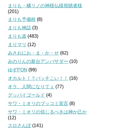
まりも・橘リノの神様仏様視聴者様
(201)
まりも予備校
(8)
まりも神話
(3)
まりも道
(483)
まりマリ
(12)
みさおにお・ま・か・せ
(62)
みのりんの新台アンバサダー
(10)
ゆずPON
(99)
オカルト！？バッチこい！！
(16)
オラ、人間になりてぇ
(77)
グッバイゴールド
(4)
サワ・ミオリのブッコミ宣言
(8)
サワ・ミオリの信じるべきは神か己か
(12)
スロさんぽ
(141)