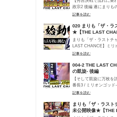
【秀吉決戦で流れに乗れる
政宗2 後編 遂にまりも
記事を読む
020 まりも「ザ・
★【THE LAST C
まりも「ザ・ラストチャ
LAST CHANCE】ミリ
記事を読む
004-2 THE LAS
の凱旋- 後編
【そして凱旋に万枚を託す
番長3 / ミリオンゴッド-神
記事を読む
まりも「ザ・ラストチ
未公開映像★【THE L