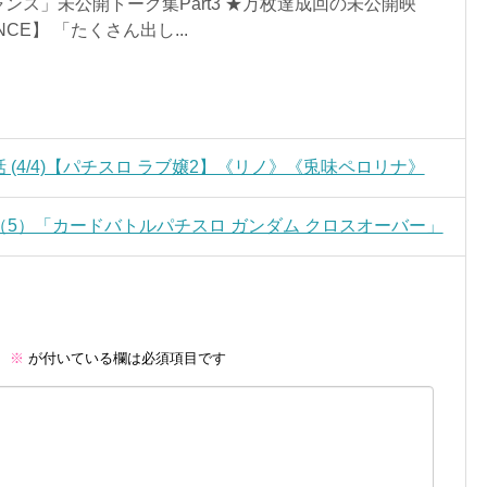
ンス」未公開トーク集Part3 ★万枚達成回の未公開映
ANCE】 「たくさん出し...
126話 (4/4)【パチスロ ラブ嬢2】《リノ》《兎味ペロリナ》
（5）「カードバトルパチスロ ガンダム クロスオーバー」
。
※
が付いている欄は必須項目です