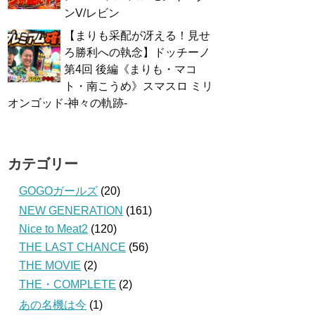
ンV/レビン
【まりも采配が冴える！見せ
ろ勝利への執念】ドッチーノ
第4回 後編《まりも・マコ
ト・南こうめ》スマスロ ミリ
オンゴッド-神々の軌跡-
カテゴリー
GOGOガールズ
(20)
NEW GENERATION
(161)
Nice to Meat2
(120)
THE LAST CHANCE
(56)
THE MOVIE
(2)
THE・COMPLETE
(2)
あの名機は今
(1)