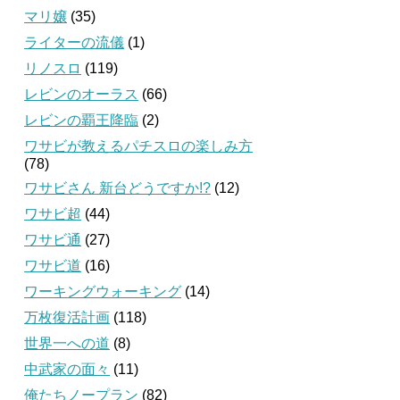
マリ嬢
(35)
ライターの流儀
(1)
リノスロ
(119)
レビンのオーラス
(66)
レビンの覇王降臨
(2)
ワサビが教えるパチスロの楽しみ方
(78)
ワサビさん 新台どうですか!?
(12)
ワサビ超
(44)
ワサビ通
(27)
ワサビ道
(16)
ワーキングウォーキング
(14)
万枚復活計画
(118)
世界一への道
(8)
中武家の面々
(11)
俺たちノープラン
(82)