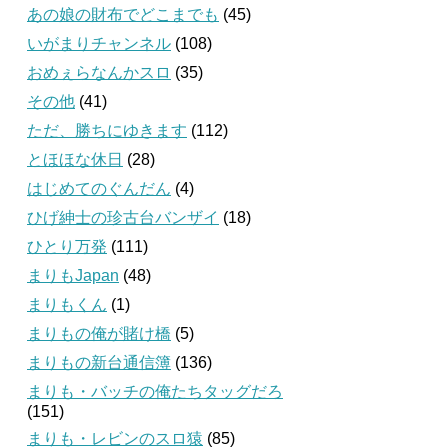
あの娘の財布でどこまでも
(45)
いがまりチャンネル
(108)
おめぇらなんかスロ
(35)
その他
(41)
ただ、勝ちにゆきます
(112)
とほほな休日
(28)
はじめてのぐんだん
(4)
ひげ紳士の珍古台バンザイ
(18)
ひとり万発
(111)
まりもJapan
(48)
まりもくん
(1)
まりもの俺が賭け橋
(5)
まりもの新台通信簿
(136)
まりも・バッチの俺たちタッグだろ
(151)
まりも・レビンのスロ猿
(85)