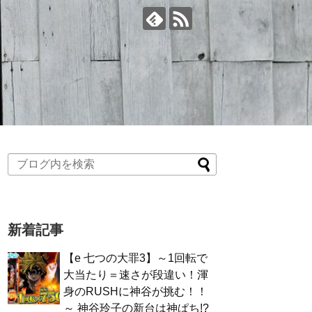
新着記事
【e 七つの大罪3】～1回転で
大当たり＝速さが段違い！渾
身のRUSHに神谷が挑む！！
～ 神谷玲子の新台は神ぱち!?