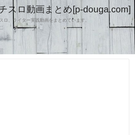
ロ動画まとめ[p-douga.com]
パチスロ、ライター実践動画をまとめています。