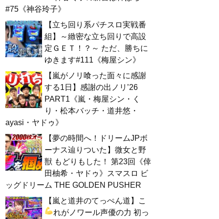
#75《神谷玲子》
【立ち回り系パチスロ実戦番
組】～緻密な立ち回りで高設
定ＧＥＴ！？～ ただ、勝ちに
ゆきます#111《梅屋シン》
【嵐がノリ喰った面々に感謝
する1日】感謝の出ノリ’26
PART1《嵐・梅屋シン・く
り・松本バッチ・道井悠・
ayasi・ヤドゥ》
【夢の時間へ！ドリームJPボ
ーナス辿りついた】微女と野
獣 もどりもした！ 第23回《倖
田柚希・ヤドゥ》スマスロ ビ
ッグドリーム THE GOLDEN PUSHER
【嵐と道井のてっぺん道】こ
れがノワール声優の力
初っ