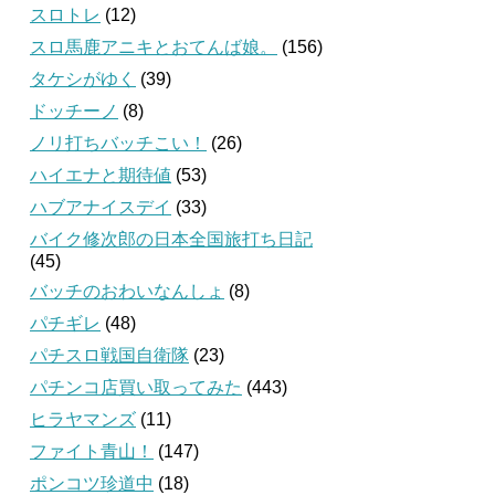
スロトレ
(12)
スロ馬鹿アニキとおてんば娘。
(156)
タケシがゆく
(39)
ドッチーノ
(8)
ノリ打ちバッチこい！
(26)
ハイエナと期待値
(53)
ハブアナイスデイ
(33)
バイク修次郎の日本全国旅打ち日記
(45)
バッチのおわいなんしょ
(8)
パチギレ
(48)
パチスロ戦国自衛隊
(23)
パチンコ店買い取ってみた
(443)
ヒラヤマンズ
(11)
ファイト青山！
(147)
ポンコツ珍道中
(18)