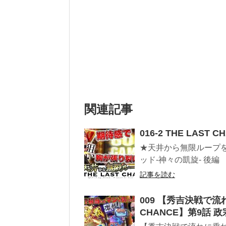
関連記事
016-2 THE LAS
★天井から無限ループを狙
ッド-神々の凱旋- 後編 
記事を読む
009 【秀吉決戦で流
CHANCE】第9話 政