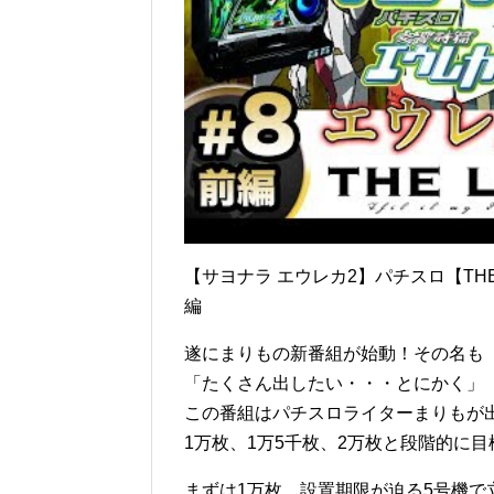
【サヨナラ エウレカ2】パチスロ【THE 
編
遂にまりもの新番組が始動！その名も【TH
「たくさん出したい・・・とにかく」
この番組はパチスロライターまりもが
1万枚、1万5千枚、2万枚と段階的に
まずは1万枚。設置期限が迫る5号機で