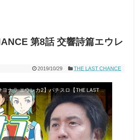
T CHANCE 第8話 交響詩篇エウレ
2019/10/29
THE LAST CHANCE
まりも「ザ・ラストチャンス」【サヨナラ エウレカ2】パチスロ【THE LAST CHANCE】第8話 交響詩篇エウレカセブン2 前編