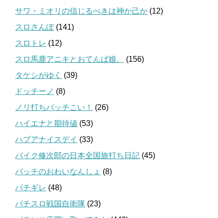
サワ・ミオリの信じるべきは神か己か
(12)
スロさんぽ
(141)
スロトレ
(12)
スロ馬鹿アニキとおてんば娘。
(156)
タケシがゆく
(39)
ドッチーノ
(8)
ノリ打ちバッチこい！
(26)
ハイエナと期待値
(53)
ハブアナイスデイ
(33)
バイク修次郎の日本全国旅打ち日記
(45)
バッチのおわいなんしょ
(8)
パチギレ
(48)
パチスロ戦国自衛隊
(23)