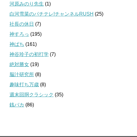
河原みのり先生
(1)
白河雪菜のパチテレ!チャンネルRUSH
(25)
社長の休日
(7)
神すろっ
(195)
神ぱち
(161)
神谷玲子の初打学
(7)
絶対勝女
(19)
脳汁研究所
(8)
趣味打ち万歳
(8)
週末回胴クラシック
(35)
銭バカ
(86)