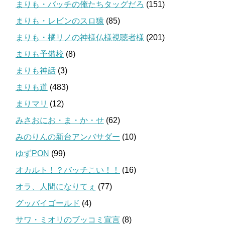
まりも・バッチの俺たちタッグだろ
(151)
まりも・レビンのスロ猿
(85)
まりも・橘リノの神様仏様視聴者様
(201)
まりも予備校
(8)
まりも神話
(3)
まりも道
(483)
まりマリ
(12)
みさおにお・ま・か・せ
(62)
みのりんの新台アンバサダー
(10)
ゆずPON
(99)
オカルト！？バッチこい！！
(16)
オラ、人間になりてぇ
(77)
グッバイゴールド
(4)
サワ・ミオリのブッコミ宣言
(8)