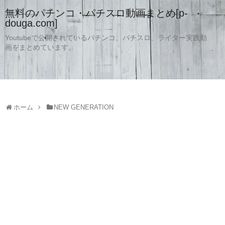
無料のパチンコ・パチスロ動画まとめ[p-
douga.com]
Youtubeで公開されているパチンコ、パチスロ、ライター実践動
画をまとめています。
ホーム
NEW GENERATION