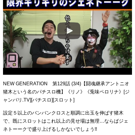
NEW GENERATION 第129話 (3/4)【闘魂継承アントニオ
猪木という名のパチスロ機】《リノ》《兎味ペロリナ》[ジ
ャンバリ.TV][パチスロ][スロット]
設定５以上のバンバンクロスと順調に出玉を伸ばす猪木
で、既にスロットはこれ以上の見せ場は無理…ならばジェ
ネトーークで盛り上げるしかないでしょう!!