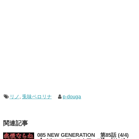
リノ
,
兎味ペロリナ
p-douga
関連記事
085 NEW GENERATION 第85話 (4/4)