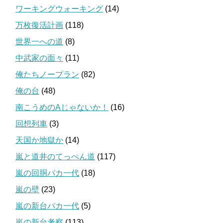
ワーキングウォーキング
(14)
万枚復活計画
(118)
世界一への道
(8)
中武家の面々
(11)
俺たちノープラン
(82)
俺の台
(48)
南こうめのAじゃないか！
(16)
回想列車
(3)
天国か地獄か
(14)
嵐と道井のてっぺん道
(117)
嵐の回胴バカ一代
(18)
嵐の壁
(23)
嵐の新台バカ一代
(5)
嵐の新台考察
(113)