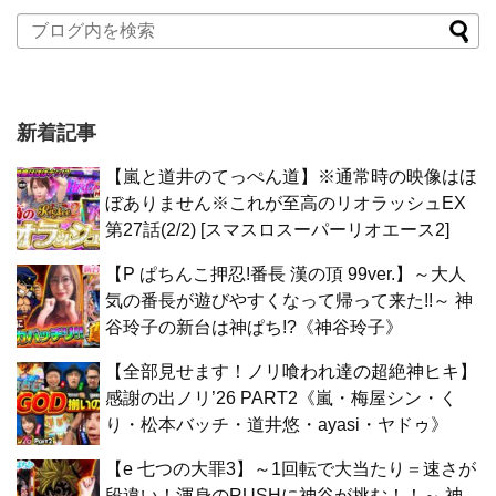
新着記事
【嵐と道井のてっぺん道】※通常時の映像はほ
ぼありません※これが至高のリオラッシュEX
第27話(2/2) [スマスロスーパーリオエース2]
【P ぱちんこ押忍!番長 漢の頂 99ver.】～大人
気の番長が遊びやすくなって帰って来た!!～ 神
谷玲子の新台は神ぱち!?《神谷玲子》
【全部見せます！ノリ喰われ達の超絶神ヒキ】
感謝の出ノリ’26 PART2《嵐・梅屋シン・く
り・松本バッチ・道井悠・ayasi・ヤドゥ》
【e 七つの大罪3】～1回転で大当たり＝速さが
段違い！渾身のRUSHに神谷が挑む！！～ 神