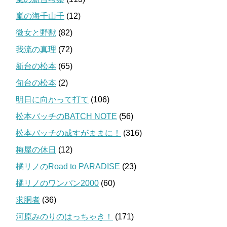
嵐の海千山千
(12)
微女と野獣
(82)
我流の真理
(72)
新台の松本
(65)
旬台の松本
(2)
明日に向かって打て
(106)
松本バッチのBATCH NOTE
(56)
松本バッチの成すがままに！
(316)
梅屋の休日
(12)
橘リノのRoad to PARADISE
(23)
橘リノのワンパン2000
(60)
求胴者
(36)
河原みのりのはっちゃき！
(171)