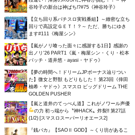
谷玲子の新台は神ぱち!?#75《神谷玲子》
【立ち回り系パチスロ実戦番組】～緻密な立ち
回りで高設定ＧＥＴ！？～ ただ、勝ちにゆき
ます#111《梅屋シン》
【嵐がノリ喰った面々に感謝する1日】感謝の
出ノリ’26 PART1《嵐・梅屋シン・くり・松本
バッチ・道井悠・ayasi・ヤドゥ》
【夢の時間へ！ドリームJPボーナス辿りつい
た】微女と野獣 もどりもした！ 第23回《倖田
柚希・ヤドゥ》スマスロ ビッグドリーム THE
GOLDEN PUSHER
【嵐と道井のてっぺん道】これがノワール声優
の力
初っ端から〝神HACK〟炸裂‼ 第27話
(1/2) [スマスロスーパーリオエース2]
『銭バカ』【SAOⅡ GOD】～くり坊があるこ