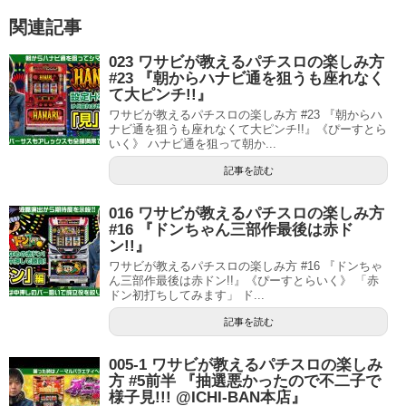
関連記事
023 ワサビが教えるパチスロの楽しみ方
#23 『朝からハナビ通を狙うも座れなく
て大ピンチ!!』
ワサビが教えるパチスロの楽しみ方 #23 『朝からハ
ナビ通を狙うも座れなくて大ピンチ!!』《ぴーすとら
いく》 ハナビ通を狙って朝か...
記事を読む
016 ワサビが教えるパチスロの楽しみ方
#16 『ドンちゃん三部作最後は赤ド
ン!!』
ワサビが教えるパチスロの楽しみ方 #16 『ドンちゃ
ん三部作最後は赤ドン!!』《ぴーすとらいく》 「赤
ドン初打ちしてみます」 ド...
記事を読む
005-1 ワサビが教えるパチスロの楽しみ
方 #5前半 『抽選悪かったので不二子で
様子見!!! @ICHI-BAN本店』