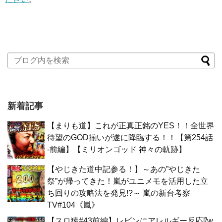
新着記事
【まりも道】これが正真正銘のYES！！全世界
待望のGOD揃いが遂に降臨する！！【第254話
-前編】【ミリオンゴッド 神々の軌跡】
【やじきた道中記参る！】～あの”やじきた
祭”が帰ってきた！嵐がユニメモを活用した立
ち回りの攻略法を発見!?～ 嵐の新台考察
TV#104《嵐》
【スロ猿#43前編】レビンにアレルギー反応⁉w