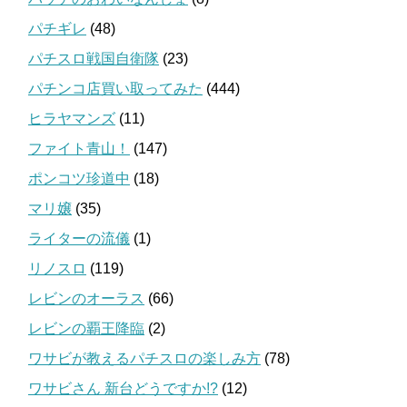
パチギレ
(48)
パチスロ戦国自衛隊
(23)
パチンコ店買い取ってみた
(444)
ヒラヤマンズ
(11)
ファイト青山！
(147)
ポンコツ珍道中
(18)
マリ嬢
(35)
ライターの流儀
(1)
リノスロ
(119)
レビンのオーラス
(66)
レビンの覇王降臨
(2)
ワサビが教えるパチスロの楽しみ方
(78)
ワサビさん 新台どうですか!?
(12)