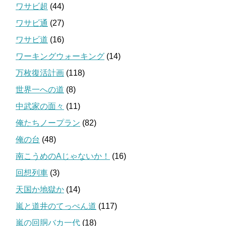
ワサビ超
(44)
ワサビ通
(27)
ワサビ道
(16)
ワーキングウォーキング
(14)
万枚復活計画
(118)
世界一への道
(8)
中武家の面々
(11)
俺たちノープラン
(82)
俺の台
(48)
南こうめのAじゃないか！
(16)
回想列車
(3)
天国か地獄か
(14)
嵐と道井のてっぺん道
(117)
嵐の回胴バカ一代
(18)