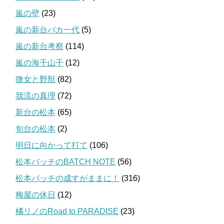
嵐の壁
(23)
嵐の新台バカ一代
(5)
嵐の新台考察
(114)
嵐の海千山千
(12)
微女と野獣
(82)
我流の真理
(72)
新台の松本
(65)
旬台の松本
(2)
明日に向かって打て
(106)
松本バッチのBATCH NOTE
(56)
松本バッチの成すがままに！
(316)
梅屋の休日
(12)
橘リノのRoad to PARADISE
(23)