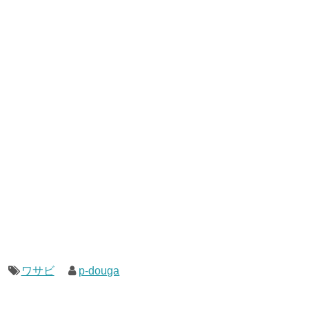
ワサビ
p-douga