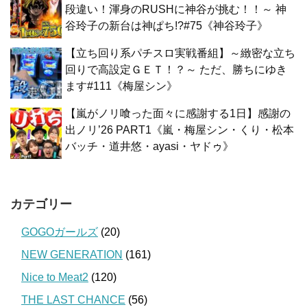
段違い！渾身のRUSHに神谷が挑む！！～ 神
谷玲子の新台は神ぱち!?#75《神谷玲子》
【立ち回り系パチスロ実戦番組】～緻密な立ち
回りで高設定ＧＥＴ！？～ ただ、勝ちにゆき
ます#111《梅屋シン》
【嵐がノリ喰った面々に感謝する1日】感謝の
出ノリ’26 PART1《嵐・梅屋シン・くり・松本
バッチ・道井悠・ayasi・ヤドゥ》
カテゴリー
GOGOガールズ
(20)
NEW GENERATION
(161)
Nice to Meat2
(120)
THE LAST CHANCE
(56)