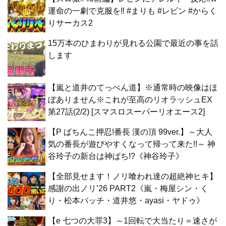
運命の一劇で克服を‼ #まりも #レビン #からく
りサーカス2
15万本のひまわりが見れる公園で最近の事を話
します
【嵐と道井のてっぺん道】※通常時の映像はほ
ぼありません※これが至高のリオラッシュEX
第27話(2/2) [スマスロスーパーリオエース2]
【P ぱちんこ押忍!番長 漢の頂 99ver.】～大人
気の番長が遊びやすくなって帰って来た!!～ 神
谷玲子の新台は神ぱち!?《神谷玲子》
【全部見せます！ノリ喰われ達の超絶神ヒキ】
感謝の出ノリ’26 PART2《嵐・梅屋シン・く
り・松本バッチ・道井悠・ayasi・ヤドゥ》
【e 七つの大罪3】～1回転で大当たり＝速さが