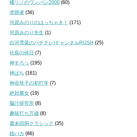
橘リノのワンパン2000
(60)
求胴者
(36)
河原みのりのはっちゃき！
(171)
河原みのり先生
(1)
白河雪菜のパチテレ!チャンネルRUSH
(25)
社長の休日
(7)
神すろっ
(195)
神ぱち
(161)
神谷玲子の初打学
(7)
絶対勝女
(19)
脳汁研究所
(8)
趣味打ち万歳
(8)
週末回胴クラシック
(35)
銭バカ
(86)