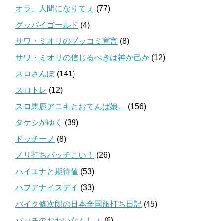
オラ、人間になりてぇ
(77)
グッバイゴールド
(4)
サワ・ミオリのブッコミ宣言
(8)
サワ・ミオリの信じるべきは神か己か
(12)
スロさんぽ
(141)
スロトレ
(12)
スロ馬鹿アニキとおてんば娘。
(156)
タケシがゆく
(39)
ドッチーノ
(8)
ノリ打ちバッチこい！
(26)
ハイエナと期待値
(53)
ハブアナイスデイ
(33)
バイク修次郎の日本全国旅打ち日記
(45)
バッチのおわいなんしょ
(8)