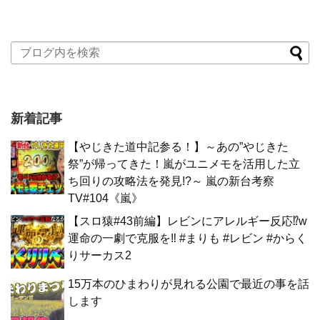
新着記事
【やじきた道中記参る！】～あの”やじきた
祭”が帰ってきた！嵐がユニメモを活用した立
ち回りの攻略法を発見!?～ 嵐の新台考察
TV#104《嵐》
【スロ猿#43前編】レビンにアレルギー反応⁉w
運命の一劇で克服を‼ #まりも #レビン #からく
りサーカス2
15万本のひまわりが見れる公園で最近の事を話
します