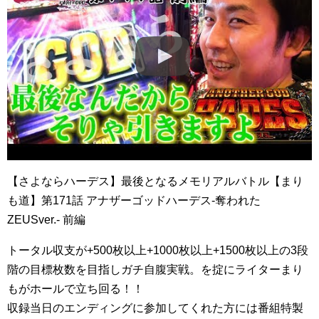
【さよならハーデス】最後となるメモリアルバトル【まり
も道】第171話 アナザーゴッドハーデス‐奪われた
ZEUSver.‐ 前編
トータル収支が+500枚以上+1000枚以上+1500枚以上の3段
階の目標枚数を目指しガチ自腹実戦。を掟にライターまり
もがホールで立ち回る！！
収録当日のエンディングに参加してくれた方には番組特製