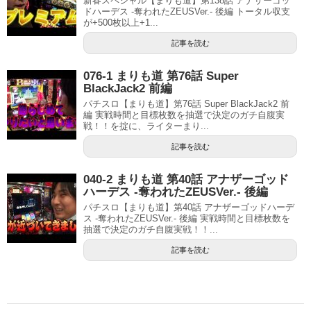
新春スペシャル【まりも道】第138話 アナザーゴッ
ドハーデス -奪われたZEUSVer.- 後編 トータル収支
が+500枚以上+1...
記事を読む
076-1 まりも道 第76話 Super
BlackJack2 前編
パチスロ【まりも道】第76話 Super BlackJack2 前
編 実戦時間と目標枚数を抽選で決定のガチ自腹実
戦！！を掟に、ライターまり...
記事を読む
040-2 まりも道 第40話 アナザーゴッド
ハーデス -奪われたZEUSVer.- 後編
パチスロ【まりも道】第40話 アナザーゴッドハーデ
ス -奪われたZEUSVer.- 後編 実戦時間と目標枚数を
抽選で決定のガチ自腹実戦！！...
記事を読む