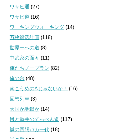
ワサビ通
(27)
ワサビ道
(16)
ワーキングウォーキング
(14)
万枚復活計画
(118)
世界一への道
(8)
中武家の面々
(11)
俺たちノープラン
(82)
俺の台
(48)
南こうめのAじゃないか！
(16)
回想列車
(3)
天国か地獄か
(14)
嵐と道井のてっぺん道
(117)
嵐の回胴バカ一代
(18)