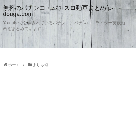
無料のパチンコ・パチスロ動画まとめ[p-
douga.com]
Youtubeで公開されているパチンコ、パチスロ、ライター実践動
画をまとめています。
ホーム
まりも道