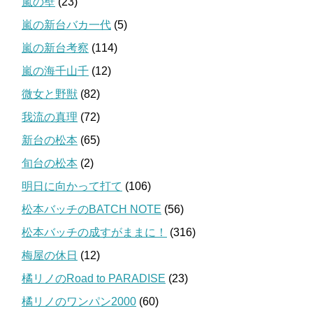
嵐の壁
(23)
嵐の新台バカ一代
(5)
嵐の新台考察
(114)
嵐の海千山千
(12)
微女と野獣
(82)
我流の真理
(72)
新台の松本
(65)
旬台の松本
(2)
明日に向かって打て
(106)
松本バッチのBATCH NOTE
(56)
松本バッチの成すがままに！
(316)
梅屋の休日
(12)
橘リノのRoad to PARADISE
(23)
橘リノのワンパン2000
(60)