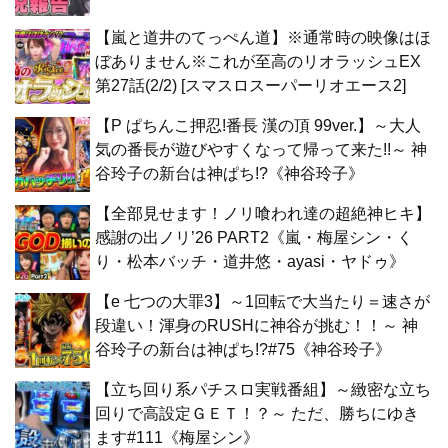
【嵐と道井のてっぺん道】※通常時の映像はほ
ぼありません※これが至高のリオラッシュEX
第27話(2/2) [スマスロスーパーリオエース2]
【P ぱちんこ押忍!番長 漢の頂 99ver.】～大人
気の番長が遊びやすくなって帰って来た!!～ 神
谷玲子の新台は神ぱち!?《神谷玲子》
【全部見せます！ノリ喰われ達の超絶神ヒキ】
感謝の出ノリ’26 PART2《嵐・梅屋シン・く
り・松本バッチ・道井悠・ayasi・ヤドゥ》
【e 七つの大罪3】～1回転で大当たり＝速さが
段違い！渾身のRUSHに神谷が挑む！！～ 神
谷玲子の新台は神ぱち!?#75《神谷玲子》
【立ち回り系パチスロ実戦番組】～緻密な立ち
回りで高設定ＧＥＴ！？～ ただ、勝ちにゆき
ます#111《梅屋シン》