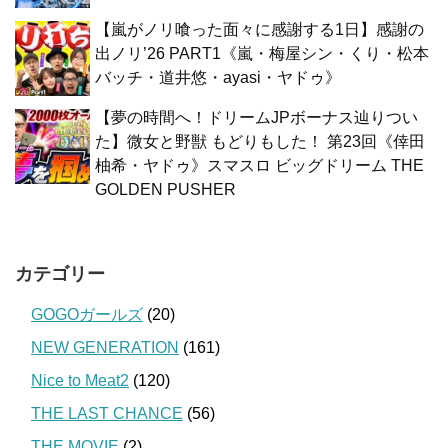
【嵐がノリ喰った面々に感謝する1日】感謝の
出ノリ’26 PART1《嵐・梅屋シン・くり・松本
バッチ・道井悠・ayasi・ヤドゥ》
【夢の時間へ！ドリームJPボーナス辿りつい
た】微女と野獣 もどりもした！ 第23回《倖田
柚希・ヤドゥ》スマスロ ビッグドリーム THE
GOLDEN PUSHER
カテゴリー
GOGOガールズ
(20)
NEW GENERATION
(161)
Nice to Meat2
(120)
THE LAST CHANCE
(56)
THE MOVIE
(2)