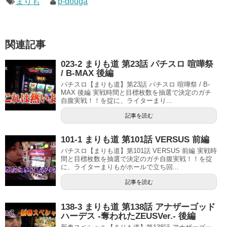
まりも
p-douga
関連記事
023-2 まりも道 第23話 パチスロ 喧嘩祭
/ B-MAX 後編
パチスロ【まりも道】第23話 パチスロ 喧嘩祭 / B-
MAX 後編 実戦時間と目標枚数を抽選で決定のガチ
自腹実戦！！を掟に、ライターまり...
記事を読む
101-1 まりも道 第101話 VERSUS 前編
パチスロ【まりも道】第101話 VERSUS 前編 実戦時
間と目標枚数を抽選で決定のガチ自腹実戦！！を掟
に、ライターまりもがホールで立ち回...
記事を読む
138-3 まりも道 第138話 アナザーゴッド
ハーデス -奪われたZEUSVer.- 後編