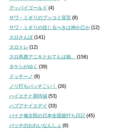
グッバイゴールド
(4)
サワ・ミオリのブッコミ宣言
(8)
サワ・ミオリの信じるべきは神か己か
(12)
スロさんぽ
(141)
スロトレ
(12)
スロ馬鹿アニキとおてんば娘。
(156)
タケシがゆく
(39)
ドッチーノ
(8)
ノリ打ちバッチこい！
(26)
ハイエナと期待値
(53)
ハブアナイスデイ
(33)
バイク修次郎の日本全国旅打ち日記
(45)
バッチのおわいなんしょ
(8)