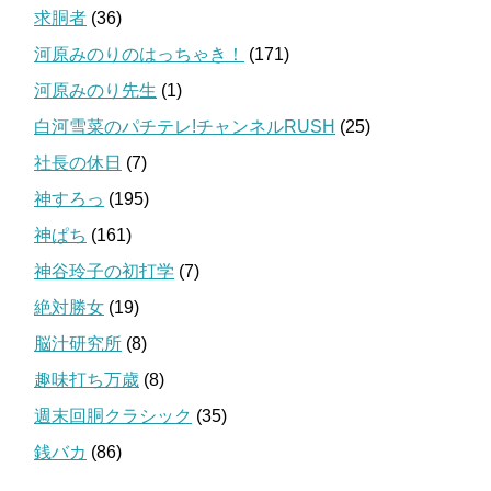
求胴者
(36)
河原みのりのはっちゃき！
(171)
河原みのり先生
(1)
白河雪菜のパチテレ!チャンネルRUSH
(25)
社長の休日
(7)
神すろっ
(195)
神ぱち
(161)
神谷玲子の初打学
(7)
絶対勝女
(19)
脳汁研究所
(8)
趣味打ち万歳
(8)
週末回胴クラシック
(35)
銭バカ
(86)