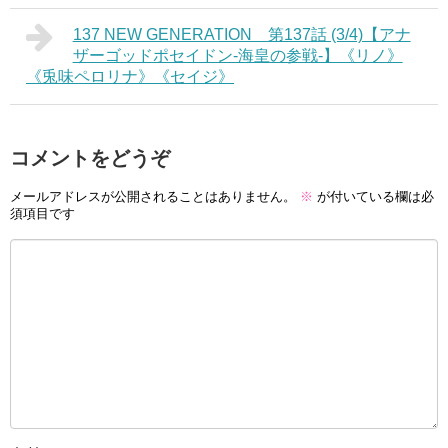
137 NEW GENERATION 第137話 (3/4)【アナ
ザーゴッドポセイドン‐海皇の参戦‐】《リノ》
《兎味ペロリナ》《セイジ》
コメントをどうぞ
メールアドレスが公開されることはありません。
※
が付いている欄は必
須項目です