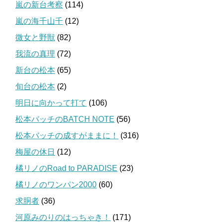
嵐の新台考察
(114)
嵐の海千山千
(12)
微女と野獣
(82)
我流の真理
(72)
新台の松本
(65)
旬台の松本
(2)
明日に向かって打て
(106)
松本バッチのBATCH NOTE
(56)
松本バッチの成すがままに！
(316)
梅屋の休日
(12)
橘リノのRoad to PARADISE
(23)
橘リノのワンパン2000
(60)
求胴者
(36)
河原みのりのはっちゃき！
(171)