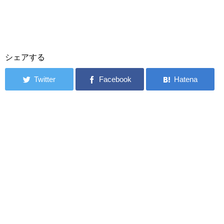
シェアする