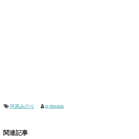
河原みのり
p-douga
関連記事