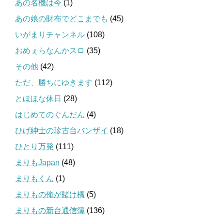
あの名機は今
(1)
あの娘の財布でどこまでも
(45)
いがまりチャンネル
(108)
おめぇらなんかスロ
(35)
その他
(42)
ただ、勝ちにゆきます
(112)
とほほな休日
(28)
はじめてのぐんだん
(4)
ひげ紳士の珍古台バンザイ
(18)
ひとり万発
(111)
まりもJapan
(48)
まりもくん
(1)
まりもの俺が賭け橋
(5)
まりもの新台通信簿
(136)