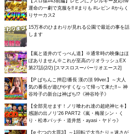
【スロ猿#43前編】レビンにアレルギー反応⁉w
運命の一劇で克服を‼ #まりも #レビン #からく
りサーカス2
15万本のひまわりが見れる公園で最近の事を話
します
【嵐と道井のてっぺん道】※通常時の映像はほ
ぼありません※これが至高のリオラッシュEX
第27話(2/2) [スマスロスーパーリオエース2]
【P ぱちんこ押忍!番長 漢の頂 99ver.】～大人
気の番長が遊びやすくなって帰って来た!!～ 神
谷玲子の新台は神ぱち!?《神谷玲子》
【全部見せます！ノリ喰われ達の超絶神ヒキ】
感謝の出ノリ’26 PART2《嵐・梅屋シン・く
り・松本バッチ・道井悠・ayasi・ヤドゥ》
【e 七つの大罪3】～1回転で大当たり＝速さが