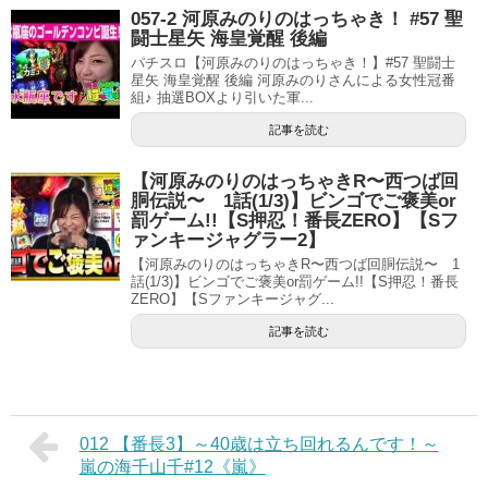
057-2 河原みのりのはっちゃき！ #57 聖
闘士星矢 海皇覚醒 後編
パチスロ【河原みのりのはっちゃき！】#57 聖闘士
星矢 海皇覚醒 後編 河原みのりさんによる女性冠番
組♪ 抽選BOXより引いた軍...
記事を読む
【河原みのりのはっちゃきR〜西つば回
胴伝説〜 1話(1/3)】ビンゴでご褒美or
罰ゲーム!!【S押忍！番長ZERO】【Sフ
ァンキージャグラー2】
【河原みのりのはっちゃきR〜西つば回胴伝説〜 1
話(1/3)】ビンゴでご褒美or罰ゲーム!!【S押忍！番長
ZERO】【Sファンキージャグ...
記事を読む
012 【番長3】～40歳は立ち回れるんです！～
嵐の海千山千#12《嵐》