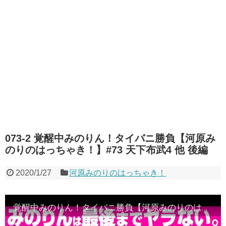
073-2 覚醒中みのりん！タイバニ勝負【河原み
のりのはっちゃき！】#73 天下布武4 他 後編
2020/1/27
河原みのりのはっちゃき！
覚醒中みのりん！タイバニ勝負【河原みのりのはっちゃき！】#73 天下布武4 他 後編