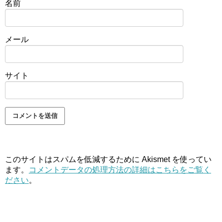
名前
メール
サイト
このサイトはスパムを低減するために Akismet を使ってい
ます。
コメントデータの処理方法の詳細はこちらをご覧く
ださい
。