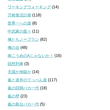
ワーキングウォーキング
(14)
万枚復活計画
(118)
世界一への道
(8)
中武家の面々
(11)
俺たちノープラン
(82)
俺の台
(48)
南こうめのAじゃないか！
(16)
回想列車
(3)
天国か地獄か
(14)
嵐と道井のてっぺん道
(117)
嵐の回胴バカ一代
(18)
嵐の壁
(23)
嵐の新台バカ一代
(5)