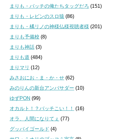
まりも・バッチの俺たちタッグだろ
(151)
まりも・レビンのスロ猿
(86)
まりも・橘リノの神様仏様視聴者様
(201)
まりも予備校
(8)
まりも神話
(3)
まりも道
(484)
まりマリ
(12)
みさおにお・ま・か・せ
(62)
みのりんの新台アンバサダー
(10)
ゆずPON
(99)
オカルト！？バッチこい！！
(16)
オラ、人間になりてぇ
(77)
グッバイゴールド
(4)