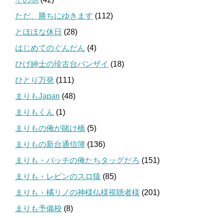
ただ、勝ちにゆきます
(112)
とほほな休日
(28)
はじめてのぐんだん
(4)
ひげ紳士の珍古台バンザイ
(18)
ひとり万発
(111)
まりもJapan
(48)
まりもくん
(1)
まりもの俺が賭け橋
(5)
まりもの新台通信簿
(136)
まりも・バッチの俺たちタッグだろ
(151)
まりも・レビンのスロ猿
(85)
まりも・橘リノの神様仏様視聴者様
(201)
まりも予備校
(8)