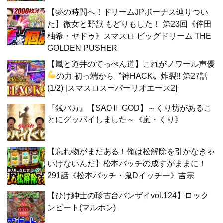
【夢の時間へ！ドリームJPボーナス辿りつい
た】微女と野獣 もどりもした！ 第23回《倖田
柚希・ヤドゥ》スマスロ ビッグドリーム THE
GOLDEN PUSHER
【嵐と道井のてっぺん道】これがノワール声優
の力
初っ端から〝神HACK〟炸裂‼ 第27話
(1/2) [スマスロスーパーリオエース2]
『銭バカ』【SAOⅡ GOD】～くり坊があるこ
とにグッバイしました～《嵐・くり》
【忘れ物がまだある！俺は松解除を引かなきゃ
いけないんだ】松本バッチの成すがままに！
291話《松本バッチ・鬼Dイッチー》吉宗
【ひげ紳士の珍古台バンザイvol.124】ロック
ンビート(マルホン)