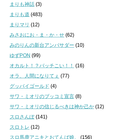
まりも神話
(3)
まりも道
(483)
まりマリ
(12)
みさおにお・ま・か・せ
(62)
みのりんの新台アンバサダー
(10)
ゆずPON
(99)
オカルト！？バッチこい！！
(16)
オラ、人間になりてぇ
(77)
グッバイゴールド
(4)
サワ・ミオリのブッコミ宣言
(8)
サワ・ミオリの信じるべきは神か己か
(12)
スロさんぽ
(141)
スロトレ
(12)
スロ馬鹿アニキとおてんば娘。
(156)