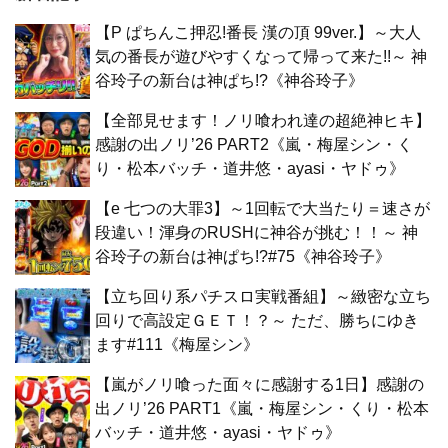
【P ぱちんこ押忍!番長 漢の頂 99ver.】～大人
気の番長が遊びやすくなって帰って来た!!～ 神
谷玲子の新台は神ぱち!?《神谷玲子》
【全部見せます！ノリ喰われ達の超絶神ヒキ】
感謝の出ノリ’26 PART2《嵐・梅屋シン・く
り・松本バッチ・道井悠・ayasi・ヤドゥ》
【e 七つの大罪3】～1回転で大当たり＝速さが
段違い！渾身のRUSHに神谷が挑む！！～ 神
谷玲子の新台は神ぱち!?#75《神谷玲子》
【立ち回り系パチスロ実戦番組】～緻密な立ち
回りで高設定ＧＥＴ！？～ ただ、勝ちにゆき
ます#111《梅屋シン》
【嵐がノリ喰った面々に感謝する1日】感謝の
出ノリ’26 PART1《嵐・梅屋シン・くり・松本
バッチ・道井悠・ayasi・ヤドゥ》