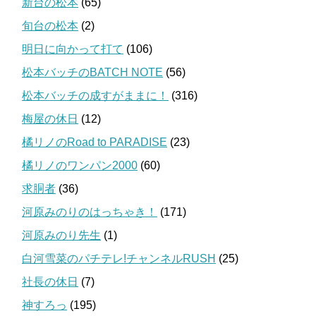
新台の松本
(65)
旬台の松本
(2)
明日に向かって打て
(106)
松本バッチのBATCH NOTE
(56)
松本バッチの成すがままに！
(316)
梅屋の休日
(12)
橘リノのRoad to PARADISE
(23)
橘リノのワンパン2000
(60)
求胴者
(36)
河原みのりのはっちゃき！
(171)
河原みのり先生
(1)
白河雪菜のパチテレ!チャンネルRUSH
(25)
社長の休日
(7)
神すろっ
(195)