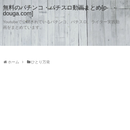
無料のパチンコ・パチスロ動画まとめ[p-
douga.com]
Youtubeで公開されているパチンコ、パチスロ、ライター実践動
画をまとめています。
ホーム
ひとり万発