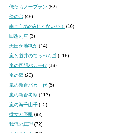
俺たちノープラン
(82)
俺の台
(48)
南こうめのAじゃないか！
(16)
回想列車
(3)
天国か地獄か
(14)
嵐と道井のてっぺん道
(116)
嵐の回胴バカ一代
(18)
嵐の壁
(23)
嵐の新台バカ一代
(5)
嵐の新台考察
(113)
嵐の海千山千
(12)
微女と野獣
(82)
我流の真理
(72)