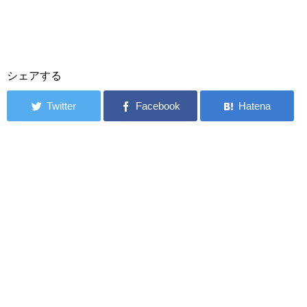
シェアする