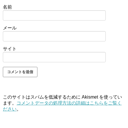
名前
メール
サイト
このサイトはスパムを低減するために Akismet を使ってい
ます。
コメントデータの処理方法の詳細はこちらをご覧く
ださい
。