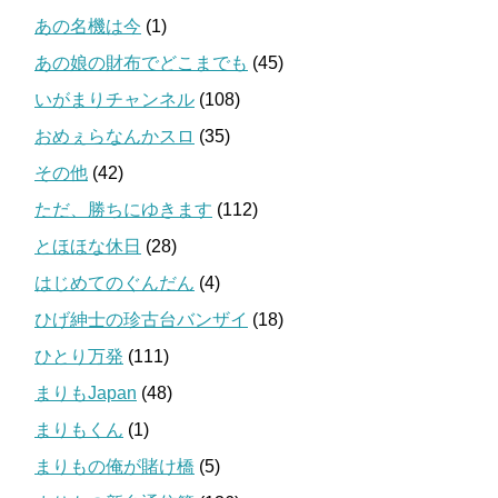
あの名機は今
(1)
あの娘の財布でどこまでも
(45)
いがまりチャンネル
(108)
おめぇらなんかスロ
(35)
その他
(42)
ただ、勝ちにゆきます
(112)
とほほな休日
(28)
はじめてのぐんだん
(4)
ひげ紳士の珍古台バンザイ
(18)
ひとり万発
(111)
まりもJapan
(48)
まりもくん
(1)
まりもの俺が賭け橋
(5)