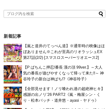
新着記事
【嵐と道井のてっぺん道】※通常時の映像はほ
ぼありません※これが至高のリオラッシュEX
第27話(2/2) [スマスロスーパーリオエース2]
【P ぱちんこ押忍!番長 漢の頂 99ver.】～大人
気の番長が遊びやすくなって帰って来た!!～ 神
谷玲子の新台は神ぱち!?《神谷玲子》
【全部見せます！ノリ喰われ達の超絶神ヒキ】
感謝の出ノリ’26 PART2《嵐・梅屋シン・く
り・松本バッチ・道井悠・ayasi・ヤドゥ》