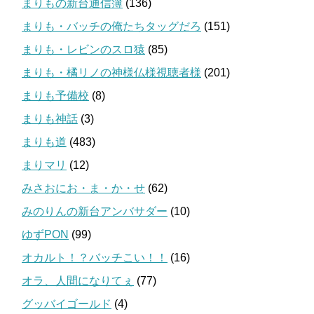
まりもの新台通信簿
(136)
まりも・バッチの俺たちタッグだろ
(151)
まりも・レビンのスロ猿
(85)
まりも・橘リノの神様仏様視聴者様
(201)
まりも予備校
(8)
まりも神話
(3)
まりも道
(483)
まりマリ
(12)
みさおにお・ま・か・せ
(62)
みのりんの新台アンバサダー
(10)
ゆずPON
(99)
オカルト！？バッチこい！！
(16)
オラ、人間になりてぇ
(77)
グッバイゴールド
(4)