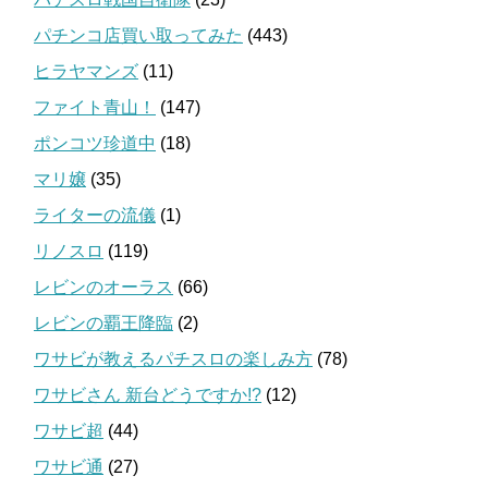
パチンコ店買い取ってみた
(443)
ヒラヤマンズ
(11)
ファイト青山！
(147)
ポンコツ珍道中
(18)
マリ嬢
(35)
ライターの流儀
(1)
リノスロ
(119)
レビンのオーラス
(66)
レビンの覇王降臨
(2)
ワサビが教えるパチスロの楽しみ方
(78)
ワサビさん 新台どうですか!?
(12)
ワサビ超
(44)
ワサビ通
(27)