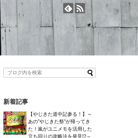
新着記事
【やじきた道中記参る！】～
あの”やじきた祭”が帰ってき
た！嵐がユニメモを活用した
立ち回りの攻略法を発見!?～