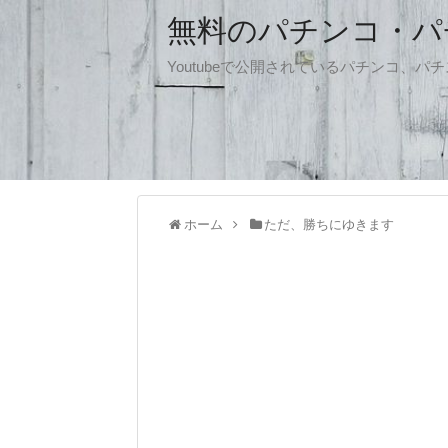
無料のパチンコ・パチス
Youtubeで公開されているパチンコ、
ホーム
ただ、勝ちにゆきます