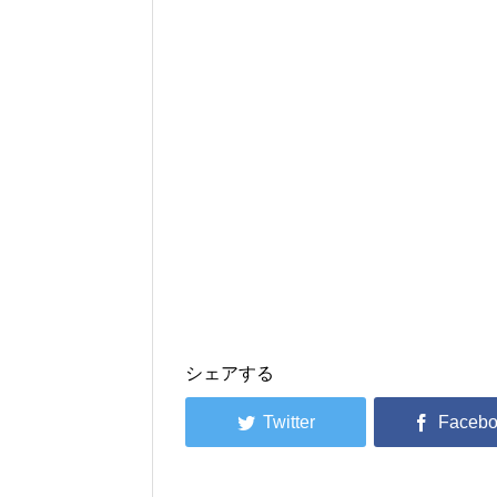
シェアする