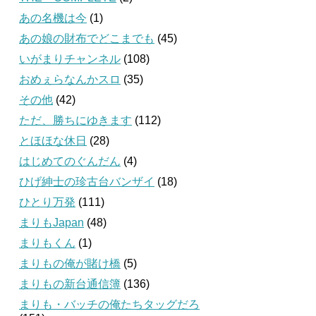
あの名機は今
(1)
あの娘の財布でどこまでも
(45)
いがまりチャンネル
(108)
おめぇらなんかスロ
(35)
その他
(42)
ただ、勝ちにゆきます
(112)
とほほな休日
(28)
はじめてのぐんだん
(4)
ひげ紳士の珍古台バンザイ
(18)
ひとり万発
(111)
まりもJapan
(48)
まりもくん
(1)
まりもの俺が賭け橋
(5)
まりもの新台通信簿
(136)
まりも・バッチの俺たちタッグだろ