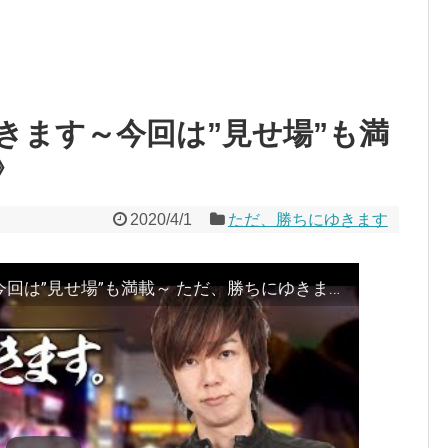
ゆきます～今回は”見せ場”も満
》
2020/4/1
ただ、勝ちにゆきます
【パチスロ攻略パチスロ実践】～今回は”見せ場”も満載～ ただ、勝ちにゆきます#30《梅屋シン》[必勝本WEB-TV][パチスロ][スロット]