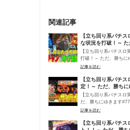
関連記事
【立ち回り系パチス
な状況を打破！～ た
【立ち回り系パチスロ
打破！～ ただ、勝ちに
記事を読む
【立ち回り系パチス
定！～ ただ、勝ちに
【立ち回り系パチスロ
だ、勝ちにゆきます#7
記事を読む
【立ち回り系パチス
ト！！～ ただ、勝ち