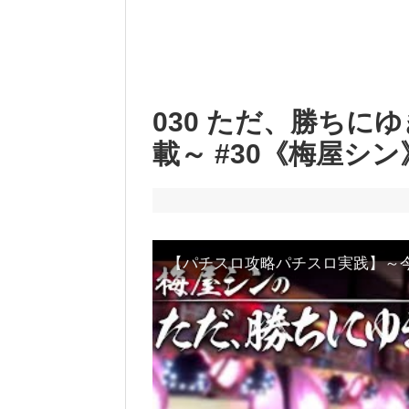
030 ただ、勝ちに
載～ #30《梅屋シン