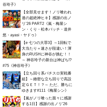
谷玲子》
【全部見せます！ノリ喰われ
達の超絶神ヒキ】感謝の出ノ
リ’26 PART2《嵐・梅屋シ
ン・くり・松本バッチ・道井
悠・ayasi・ヤドゥ》
【e 七つの大罪3】～1回転で
大当たり＝速さが段違い！渾
身のRUSHに神谷が挑む！！
～ 神谷玲子の新台は神ぱち!?
#75《神谷玲子》
【立ち回り系パチスロ実戦番
組】～緻密な立ち回りで高設
定ＧＥＴ！？～ ただ、勝ちに
ゆきます#111《梅屋シン》
【嵐がノリ喰った面々に感謝
する1日】感謝の出ノリ’26