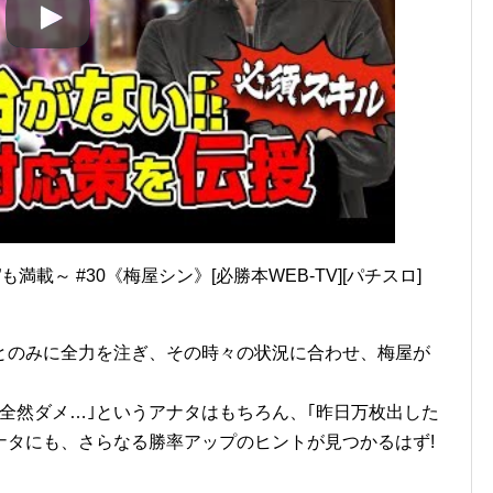
載～ #30《梅屋シン》[必勝本WEB-TV][パチスロ]
とのみに全力を注ぎ、その時々の状況に合わせ、梅屋が
は全然ダメ…｣というアナタはもちろん、｢昨日万枚出した
アナタにも、さらなる勝率アップのヒントが見つかるはず!