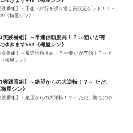
実践番組】～予想・試行を繰り返し高設定ゲット！！～
49《梅屋シン》
ロ実践番組】～常連信頼度高！？○○狙いが有
にゆきます#53《梅屋シン》
践番組】～常連信頼度高！？○○狙いが有効！？～ た
3《梅屋シン》
ロ実践番組】～絶望からの大逆転！？～ ただ、
《梅屋シン》
実践番組】～絶望からの大逆転！？～ ただ、勝ちにゆ