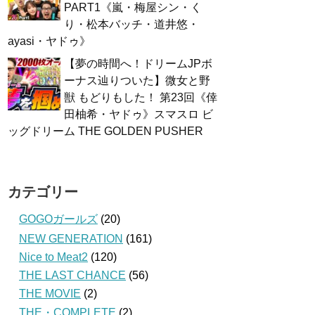
PART1《嵐・梅屋シン・く
り・松本バッチ・道井悠・
ayasi・ヤドゥ》
【夢の時間へ！ドリームJPボ
ーナス辿りついた】微女と野
獣 もどりもした！ 第23回《倖
田柚希・ヤドゥ》スマスロ ビ
ッグドリーム THE GOLDEN PUSHER
カテゴリー
GOGOガールズ
(20)
NEW GENERATION
(161)
Nice to Meat2
(120)
THE LAST CHANCE
(56)
THE MOVIE
(2)
THE・COMPLETE
(2)