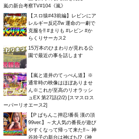
嵐の新台考察TV#104《嵐》
【スロ猿#43前編】レビンにア
レルギー反応⁉w 運命の一劇で
克服を‼ #まりも #レビン #か
らくりサーカス2
15万本のひまわりが見れる公
園で最近の事を話します
【嵐と道井のてっぺん道】※
通常時の映像はほぼありませ
ん※これが至高のリオラッシ
ュEX 第27話(2/2) [スマスロス
ーパーリオエース2]
【P ぱちんこ押忍!番長 漢の頂
99ver.】～大人気の番長が遊び
やすくなって帰って来た!!～ 神
谷玲子の新台は神ぱち!?《神