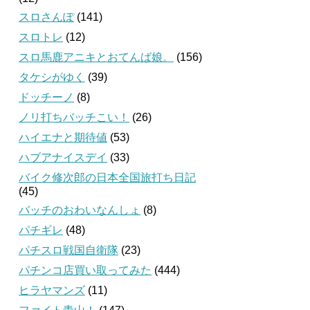
スロさんぽ
(141)
スロトレ
(12)
スロ馬鹿アニキとおてんば娘。
(156)
タケシがゆく
(39)
ドッチーノ
(8)
ノリ打ちバッチこい！
(26)
ハイエナと期待値
(53)
ハブアナイスデイ
(33)
バイク修次郎の日本全国旅打ち日記
(45)
バッチのおわいなんしょ
(8)
パチギレ
(48)
パチスロ戦国自衛隊
(23)
パチンコ店買い取ってみた
(444)
ヒラヤマンズ
(11)