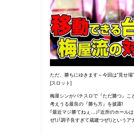
ただ、勝ちにゆきます～今回は”見せ場”も満
[スロット]
梅屋シンがパチスロで『ただ勝つ』こ
考えうる最良の『勝ち方』を披露!
｢最近マジ勝てねぇ…｣｢近所のホール
ぜ!｣｢調子良すぎて蔵建つぜ!｣という