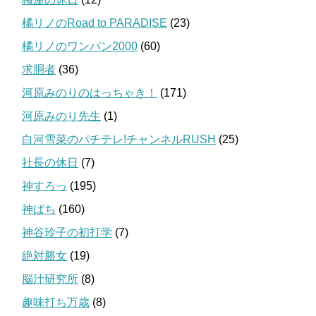
橘リノのRoad to PARADISE
(23)
橘リノのワンパン2000
(60)
求胴者
(36)
河原みのりのはっちゃき！
(171)
河原みのり先生
(1)
白河雪菜のパチテレ!チャンネルRUSH
(25)
社長の休日
(7)
神すろっ
(195)
神ぱち
(160)
神谷玲子の初打学
(7)
絶対勝女
(19)
脳汁研究所
(8)
趣味打ち万歳
(8)