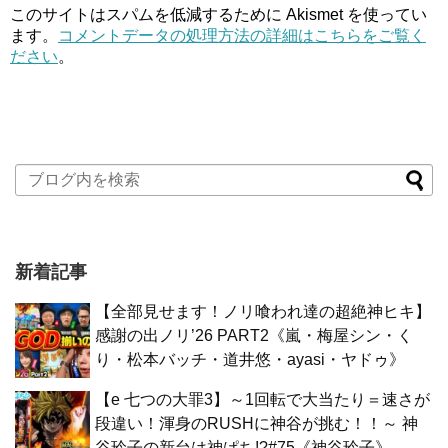
このサイトはスパムを低減するために Akismet を使ってい
ます。
コメントデータの処理方法の詳細はこちらをご覧く
ださい
。
新着記事
【全部見せます！ノリ喰われ達の超絶神ヒキ】
感謝の出ノリ’26 PART2《嵐・梅屋シン・く
り・松本バッチ・道井悠・ayasi・ヤドゥ》
【e 七つの大罪3】～1回転で大当たり＝速さが
段違い！渾身のRUSHに神谷が挑む！！～ 神
谷玲子の新台は神ぱち!?#75《神谷玲子》