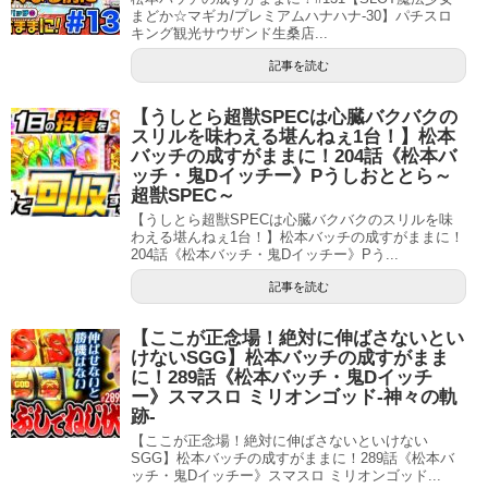
まどか☆マギカ/プレミアムハナハナ‐30】パチスロ
キング観光サウザンド生桑店...
記事を読む
【うしとら超獣SPECは心臓バクバクの
スリルを味わえる堪んねぇ1台！】松本
バッチの成すがままに！204話《松本バ
ッチ・鬼Dイッチー》Pうしおととら～
超獣SPEC～
【うしとら超獣SPECは心臓バクバクのスリルを味
わえる堪んねぇ1台！】松本バッチの成すがままに！
204話《松本バッチ・鬼Dイッチー》Pう...
記事を読む
【ここが正念場！絶対に伸ばさないとい
けないSGG】松本バッチの成すがまま
に！289話《松本バッチ・鬼Dイッチ
ー》スマスロ ミリオンゴッド-神々の軌
跡-
【ここが正念場！絶対に伸ばさないといけない
SGG】松本バッチの成すがままに！289話《松本バ
ッチ・鬼Dイッチー》スマスロ ミリオンゴッド...