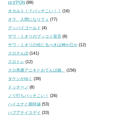
ゆずPON
(99)
オカルト！？バッチこい！！
(16)
オラ、人間になりてぇ
(77)
グッバイゴールド
(4)
サワ・ミオリのブッコミ宣言
(8)
サワ・ミオリの信じるべきは神か己か
(12)
スロさんぽ
(141)
スロトレ
(12)
スロ馬鹿アニキとおてんば娘。
(156)
タケシがゆく
(39)
ドッチーノ
(8)
ノリ打ちバッチこい！
(26)
ハイエナと期待値
(53)
ハブアナイスデイ
(33)