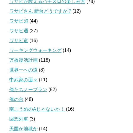
ワサビが教えるパチスロの楽しみ方
(78)
ワサビさん 新台どうですか!?
(12)
ワサビ超
(44)
ワサビ通
(27)
ワサビ道
(16)
ワーキングウォーキング
(14)
万枚復活計画
(118)
世界一への道
(8)
中武家の面々
(11)
俺たちノープラン
(82)
俺の台
(48)
南こうめのAじゃないか！
(16)
回想列車
(3)
天国か地獄か
(14)