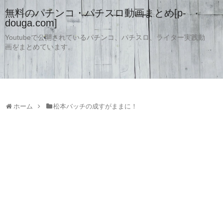
無料のパチンコ・パチスロ動画まとめ[p-
douga.com]
Youtubeで公開されているパチンコ、パチスロ、ライター実践動
画をまとめています。
ホーム
松本バッチの成すがままに！