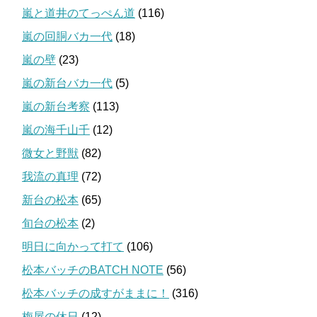
嵐と道井のてっぺん道
(116)
嵐の回胴バカ一代
(18)
嵐の壁
(23)
嵐の新台バカ一代
(5)
嵐の新台考察
(113)
嵐の海千山千
(12)
微女と野獣
(82)
我流の真理
(72)
新台の松本
(65)
旬台の松本
(2)
明日に向かって打て
(106)
松本バッチのBATCH NOTE
(56)
松本バッチの成すがままに！
(316)
梅屋の休日
(12)