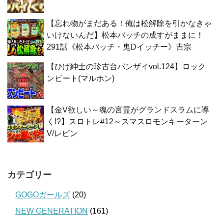
【忘れ物がまだある！俺は松解除を引かなきゃ
いけないんだ】松本バッチの成すがままに！
291話《松本バッチ・鬼Dイッチー》吉宗
【ひげ紳士の珍古台バンザイvol.124】ロック
ンビート(マルホン)
【金V欲しい～魂の言霊がグランドスラムに導
く!?】スロトレ#12～スマスロモンキーターン
V/レビン
カテゴリー
GOGOガールズ
(20)
NEW GENERATION
(161)