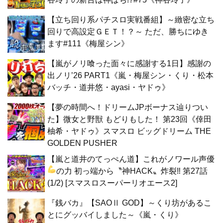
【立ち回り系パチスロ実戦番組】～緻密な立ち
回りで高設定ＧＥＴ！？～ ただ、勝ちにゆき
ます#111《梅屋シン》
【嵐がノリ喰った面々に感謝する1日】感謝の
出ノリ’26 PART1《嵐・梅屋シン・くり・松本
バッチ・道井悠・ayasi・ヤドゥ》
【夢の時間へ！ドリームJPボーナス辿りつい
た】微女と野獣 もどりもした！ 第23回《倖田
柚希・ヤドゥ》スマスロ ビッグドリーム THE
GOLDEN PUSHER
【嵐と道井のてっぺん道】これがノワール声優
の力
初っ端から〝神HACK〟炸裂‼ 第27話
(1/2) [スマスロスーパーリオエース2]
『銭バカ』【SAOⅡ GOD】～くり坊があるこ
とにグッバイしました～《嵐・くり》