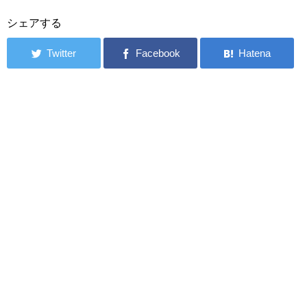
シェアする