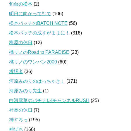
旬台の松本
(2)
明日に向かって打て
(106)
松本バッチのBATCH NOTE
(56)
松本バッチの成すがままに！
(316)
梅屋の休日
(12)
橘リノのRoad to PARADISE
(23)
橘リノのワンパン2000
(60)
求胴者
(36)
河原みのりのはっちゃき！
(171)
河原みのり先生
(1)
白河雪菜のパチテレ!チャンネルRUSH
(25)
社長の休日
(7)
神すろっ
(195)
神ぱち
(160)