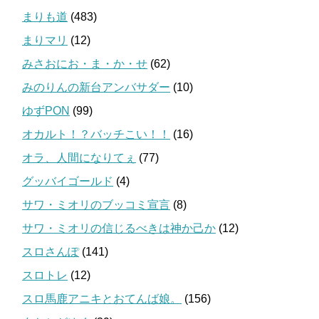
まりも道
(483)
まりマリ
(12)
みさおにお・ま・か・せ
(62)
みのりんの新台アンバサダー
(10)
ゆずPON
(99)
オカルト！？バッチこい！！
(16)
オラ、人間になりてぇ
(77)
グッバイゴールド
(4)
サワ・ミオリのブッコミ宣言
(8)
サワ・ミオリの信じるべきは神か己か
(12)
スロさんぽ
(141)
スロトレ
(12)
スロ馬鹿アニキとおてんば娘。
(156)