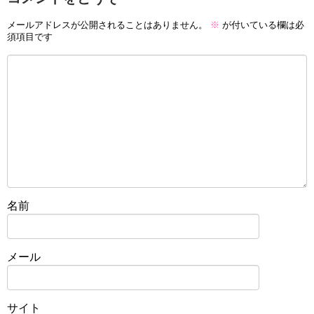
メールアドレスが公開されることはありません。
※
が付いている欄は必
須項目です
名前
メール
サイト