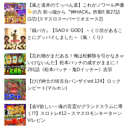
【嵐と道井のてっぺん道】これがノワール声優
の力
初っ端から〝神HACK〟炸裂‼ 第27話
(1/2) [スマスロスーパーリオエース2]
『銭バカ』【SAOⅡ GOD】～くり坊があるこ
とにグッバイしました～《嵐・くり》
【忘れ物がまだある！俺は松解除を引かなきゃ
いけないんだ】松本バッチの成すがままに！
291話《松本バッチ・鬼Dイッチー》吉宗
【ひげ紳士の珍古台バンザイvol.124】ロック
ンビート(マルホン)
【金V欲しい～魂の言霊がグランドスラムに導
く!?】スロトレ#12～スマスロモンキーターン
V/レビン