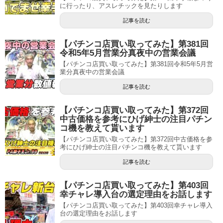
に行ったり、アスレチックを見たりします
記事を読む
【パチンコ店買い取ってみた】第381回
令和5年5月営業分真夜中の営業会議
【パチンコ店買い取ってみた】第381回令和5年5月営
業分真夜中の営業会議
記事を読む
【パチンコ店買い取ってみた】第372回
中古価格を参考にひげ紳士の注目パチン
コ機を教えて貰います
【パチンコ店買い取ってみた】第372回中古価格を参
考にひげ紳士の注目パチンコ機を教えて貰います
記事を読む
【パチンコ店買い取ってみた】第403回
幸チャレ導入台の選定理由をお話します
【パチンコ店買い取ってみた】第403回幸チャレ導入
台の選定理由をお話します