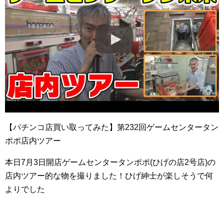
【パチンコ店買い取ってみた】第232回ゲームセンタータン
ポポ店内ツアー
本日7月3日開店ゲームセンタータンポポ(ひげの店2号店)の
店内ツアー的な物を撮りました！ひげ紳士が楽しそうで何
よりでした