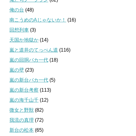
俺の台
(48)
南こうめのAじゃないか！
(16)
回想列車
(3)
天国か地獄か
(14)
嵐と道井のてっぺん道
(116)
嵐の回胴バカ一代
(18)
嵐の壁
(23)
嵐の新台バカ一代
(5)
嵐の新台考察
(113)
嵐の海千山千
(12)
微女と野獣
(82)
我流の真理
(72)
新台の松本
(65)