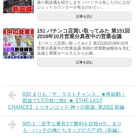
後の新設備を紹介します パーソナル化したのになぜ
ジェットカウンターが有るのかとい...
記事を読む
151 パチンコ店買い取ってみた 第151回
2018年10月営業分真夜中の営業会議
【パチンコ店買い取ってみた】第151回2018年10月
営業分真夜中の営業会議 恒例の営業数値報告を含む
会議と廃業ホールさんからお願...
記事を読む
020 まりも「ザ・ラストチャンス」★再始動！
凱旋で1.5万枚に挑む★【THE LAST
CHANCE】ミリオンゴッド-神々の凱旋- 第20話 前編
005-1 「苦手な番長3で勝利を目指せ!!」 まり
も・バッチの俺たちタッグだろ!? #5（前編）