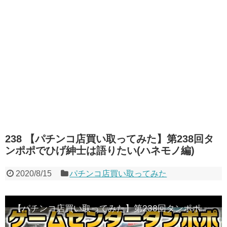
238 【パチンコ店買い取ってみた】第238回タ
ンポポでひげ紳士は語りたい(ハネモノ編)
2020/8/15
パチンコ店買い取ってみた
【パチンコ店買い取ってみた】第238回タンポポでひげ紳士は語りたい(ハネモノ編)