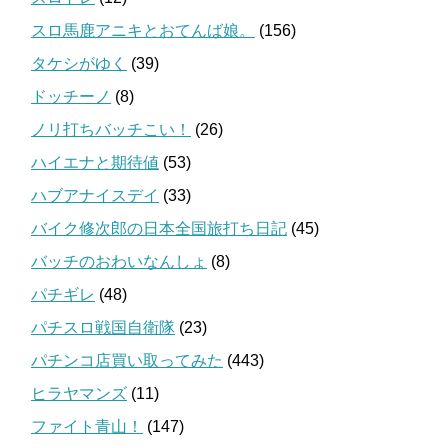
スロ馬鹿アニキとおてんば娘。
(156)
タケシがゆく
(39)
ドッチーノ
(8)
ノリ打ちバッチこい！
(26)
ハイエナと期待値
(53)
ハブアナイスデイ
(33)
バイク修次郎の日本全国旅打ち日記
(45)
バッチのおわいなんしょ
(8)
パチギレ
(48)
パチスロ戦国自衛隊
(23)
パチンコ店買い取ってみた
(443)
ヒラヤマンズ
(11)
ファイト青山！
(147)