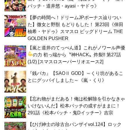
バッチ・道井悠・ayasi・ヤドゥ》
【夢の時間へ！ドリームJPボーナス辿りつい
た】微女と野獣 もどりもした！ 第23回《倖田
柚希・ヤドゥ》スマスロ ビッグドリーム THE
GOLDEN PUSHER
【嵐と道井のてっぺん道】これがノワール声優
の力
初っ端から〝神HACK〟炸裂‼ 第27話
(1/2) [スマスロスーパーリオエース2]
『銭バカ』【SAOⅡ GOD】～くり坊があるこ
とにグッバイしました～《嵐・くり》
【忘れ物がまだある！俺は松解除を引かなきゃ
いけないんだ】松本バッチの成すがままに！
291話《松本バッチ・鬼Dイッチー》吉宗
【ひげ紳士の珍古台バンザイvol.124】ロック