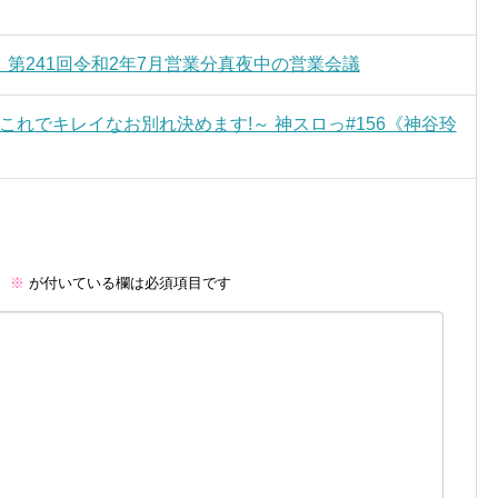
】第241回令和2年7月営業分真夜中の営業会議
～これでキレイなお別れ決めます!～ 神スロっ#156《神谷玲
。
※
が付いている欄は必須項目です