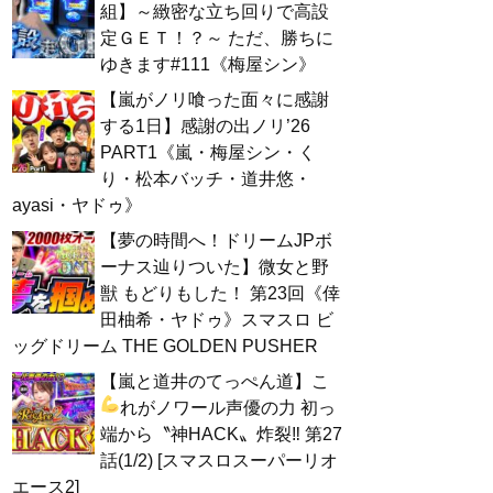
組】～緻密な立ち回りで高設
定ＧＥＴ！？～ ただ、勝ちに
ゆきます#111《梅屋シン》
【嵐がノリ喰った面々に感謝
する1日】感謝の出ノリ’26
PART1《嵐・梅屋シン・く
り・松本バッチ・道井悠・
ayasi・ヤドゥ》
【夢の時間へ！ドリームJPボ
ーナス辿りついた】微女と野
獣 もどりもした！ 第23回《倖
田柚希・ヤドゥ》スマスロ ビ
ッグドリーム THE GOLDEN PUSHER
【嵐と道井のてっぺん道】こ
れがノワール声優の力
初っ
端から〝神HACK〟炸裂‼ 第27
話(1/2) [スマスロスーパーリオ
エース2]