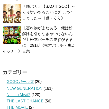
『銭バカ』【SAOⅡ GOD】～
くり坊があることにグッバイ
しました～《嵐・くり》
【忘れ物がまだある！俺は松
解除を引かなきゃいけないん
だ】松本バッチの成すがまま
に！291話《松本バッチ・鬼D
イッチー》吉宗
カテゴリー
GOGOガールズ
(20)
NEW GENERATION
(161)
Nice to Meat2
(120)
THE LAST CHANCE
(56)
THE MOVIE
(2)