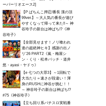
ーパーリオエース2]
【P ぱちんこ押忍!番長 漢の頂
99ver.】～大人気の番長が遊び
やすくなって帰って来た!!～ 神
谷玲子の新台は神ぱち!?《神
谷玲子》
【全部見せます！ノリ喰われ
達の超絶神ヒキ】感謝の出ノ
リ’26 PART2《嵐・梅屋シ
ン・くり・松本バッチ・道井
悠・ayasi・ヤドゥ》
【e 七つの大罪3】～1回転で
大当たり＝速さが段違い！渾
身のRUSHに神谷が挑む！！
～ 神谷玲子の新台は神ぱち!?
#75《神谷玲子》
【立ち回り系パチスロ実戦番