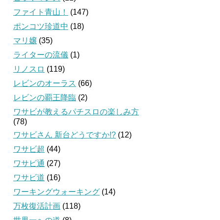
ファイト青山！
(147)
ポンコツ珍道中
(18)
マリ嬢
(35)
ライターの流儀
(1)
リノスロ
(119)
レビンのオーラス
(66)
レビンの覇王降臨
(2)
ワサビが教えるパチスロの楽しみ方
(78)
ワサビさん 新台どうですか!?
(12)
ワサビ超
(44)
ワサビ通
(27)
ワサビ道
(16)
ワーキングウォーキング
(14)
万枚復活計画
(118)