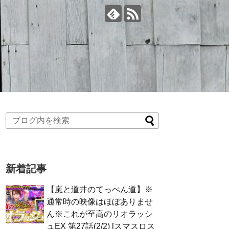
新着記事
【嵐と道井のてっぺん道】※
通常時の映像はほぼありませ
ん※これが至高のリオラッシ
ュEX 第27話(2/2) [スマスロス