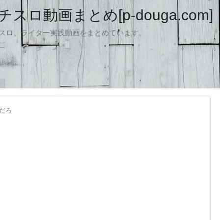
ロ動画まとめ[p-douga.com]
パチスロ、ライター実践動画をまとめています。
だろ