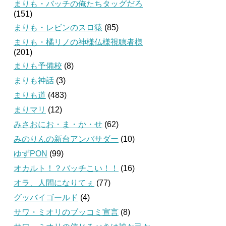
まりも・バッチの俺たちタッグだろ
(151)
まりも・レビンのスロ猿
(85)
まりも・橘リノの神様仏様視聴者様
(201)
まりも予備校
(8)
まりも神話
(3)
まりも道
(483)
まりマリ
(12)
みさおにお・ま・か・せ
(62)
みのりんの新台アンバサダー
(10)
ゆずPON
(99)
オカルト！？バッチこい！！
(16)
オラ、人間になりてぇ
(77)
グッバイゴールド
(4)
サワ・ミオリのブッコミ宣言
(8)