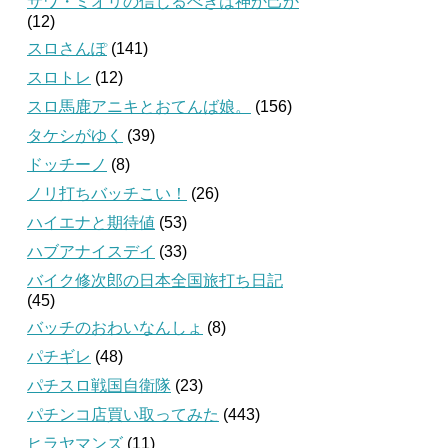
サワ・ミオリの信じるべきは神か己か
(12)
スロさんぽ
(141)
スロトレ
(12)
スロ馬鹿アニキとおてんば娘。
(156)
タケシがゆく
(39)
ドッチーノ
(8)
ノリ打ちバッチこい！
(26)
ハイエナと期待値
(53)
ハブアナイスデイ
(33)
バイク修次郎の日本全国旅打ち日記
(45)
バッチのおわいなんしょ
(8)
パチギレ
(48)
パチスロ戦国自衛隊
(23)
パチンコ店買い取ってみた
(443)
ヒラヤマンズ
(11)