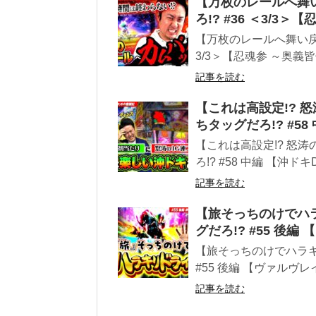
【万枚のレールへ舞い
ろ!? #36 ＜3/3
【万枚のレールへ舞い戻る
3/3＞【忍魂参 ～奥義
記事を読む
【これは高設定!? 
ちタッグだろ!? #5
【これは高設定!? 怒
ろ!? #58 中編 【沖
記事を読む
【旅そっちのけでハ
グだろ!? #55 後編
【旅そっちのけでハラキ
#55 後編 【ヴァルヴレ
記事を読む