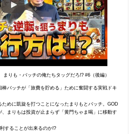
まりも・バッチの俺たちタッグだろ!? #6（後編）
相棒バッチが「旅費を貯める」ために奮闘する実戦ドキ
るために凱旋を打つことになったまりもとバッチ。GOD
が、まりもは投資が止まらず「黄門ちゃま喝」に移動す
利することが出来るのか!?