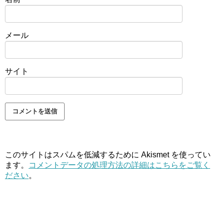
メール
サイト
このサイトはスパムを低減するために Akismet を使ってい
ます。
コメントデータの処理方法の詳細はこちらをご覧く
ださい
。