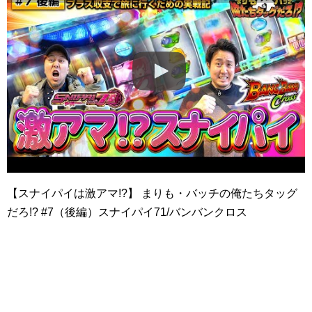
【スナイパイは激アマ!?】 まりも・バッチの俺たちタッグ
だろ!? #7（後編）スナイパイ71/バンバンクロス