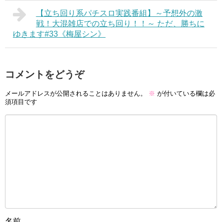
【立ち回り系パチスロ実践番組】～予想外の激
戦！大混雑店での立ち回り！！～ ただ、勝ちに
ゆきます#33《梅屋シン》
コメントをどうぞ
メールアドレスが公開されることはありません。
※
が付いている欄は必
須項目です
名前