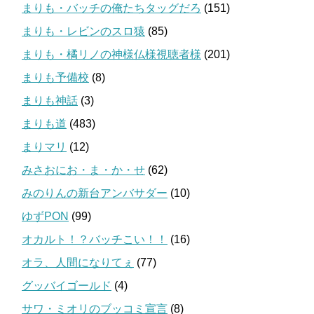
まりも・バッチの俺たちタッグだろ
(151)
まりも・レビンのスロ猿
(85)
まりも・橘リノの神様仏様視聴者様
(201)
まりも予備校
(8)
まりも神話
(3)
まりも道
(483)
まりマリ
(12)
みさおにお・ま・か・せ
(62)
みのりんの新台アンバサダー
(10)
ゆずPON
(99)
オカルト！？バッチこい！！
(16)
オラ、人間になりてぇ
(77)
グッバイゴールド
(4)
サワ・ミオリのブッコミ宣言
(8)