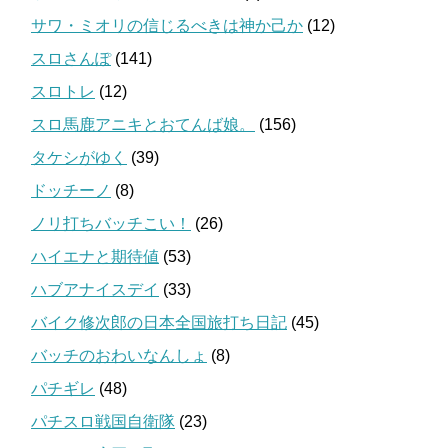
サワ・ミオリの信じるべきは神か己か
(12)
スロさんぽ
(141)
スロトレ
(12)
スロ馬鹿アニキとおてんば娘。
(156)
タケシがゆく
(39)
ドッチーノ
(8)
ノリ打ちバッチこい！
(26)
ハイエナと期待値
(53)
ハブアナイスデイ
(33)
バイク修次郎の日本全国旅打ち日記
(45)
バッチのおわいなんしょ
(8)
パチギレ
(48)
パチスロ戦国自衛隊
(23)