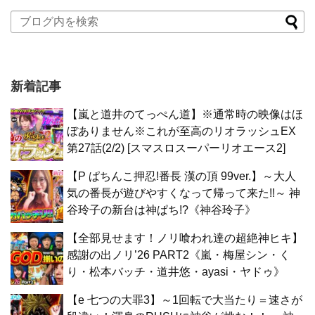
新着記事
【嵐と道井のてっぺん道】※通常時の映像はほ
ぼありません※これが至高のリオラッシュEX
第27話(2/2) [スマスロスーパーリオエース2]
【P ぱちんこ押忍!番長 漢の頂 99ver.】～大人
気の番長が遊びやすくなって帰って来た!!～ 神
谷玲子の新台は神ぱち!?《神谷玲子》
【全部見せます！ノリ喰われ達の超絶神ヒキ】
感謝の出ノリ’26 PART2《嵐・梅屋シン・く
り・松本バッチ・道井悠・ayasi・ヤドゥ》
【e 七つの大罪3】～1回転で大当たり＝速さが