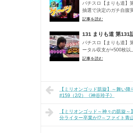
パチスロ【まりも道】第
抽選で決定のガチ自腹実
記事を読む
131 まりも道 第1
パチスロ【まりも道】第1
ータル収支が+500枚以上+1
記事を読む
【ミリオンゴッド凱旋】～舞い降
#159（2/2）《神谷玲子》
【ミリオンゴッド～神々の凱旋～
分ライター卒業か!?～ファイト青山！