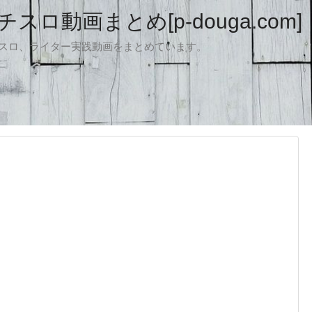
ロ動画まとめ[p-douga.com]
パチスロ、ライター実践動画をまとめています。