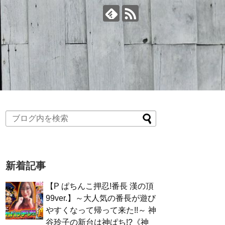
新着記事
【P ぱちんこ押忍!番長 漢の頂
99ver.】～大人気の番長が遊び
やすくなって帰って来た!!～ 神
谷玲子の新台は神ぱち!?《神