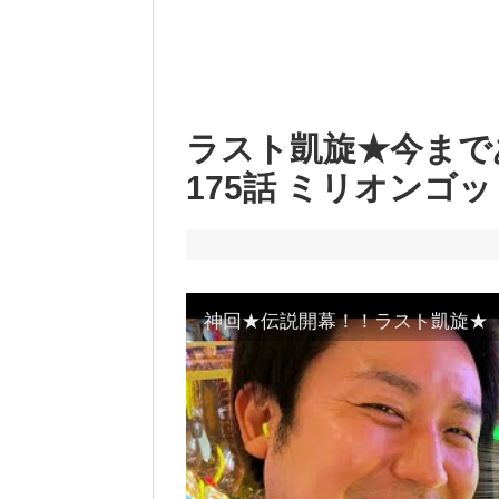
ラスト凱旋★今まで
175話 ミリオンゴッ