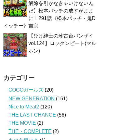
解除を引かなきゃいけないん
だ】松本バッチの成すがまま
に！291話《松本バッチ・鬼D
イッチー》吉宗
【ひげ紳士の珍古台バンザイ
vol.124】ロックンビート(マル
ホン)
カテゴリー
GOGOガールズ
(20)
NEW GENERATION
(161)
Nice to Meat2
(120)
THE LAST CHANCE
(56)
THE MOVIE
(2)
THE・COMPLETE
(2)