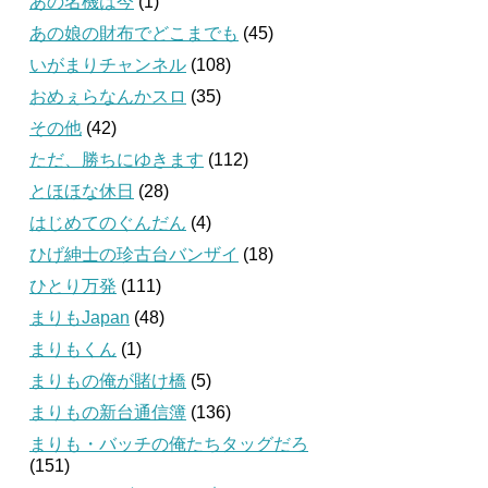
あの名機は今
(1)
あの娘の財布でどこまでも
(45)
いがまりチャンネル
(108)
おめぇらなんかスロ
(35)
その他
(42)
ただ、勝ちにゆきます
(112)
とほほな休日
(28)
はじめてのぐんだん
(4)
ひげ紳士の珍古台バンザイ
(18)
ひとり万発
(111)
まりもJapan
(48)
まりもくん
(1)
まりもの俺が賭け橋
(5)
まりもの新台通信簿
(136)
まりも・バッチの俺たちタッグだろ
(151)