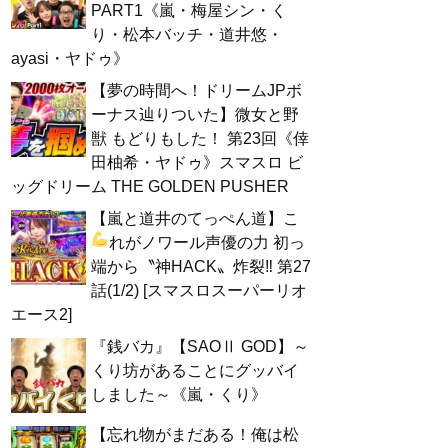
PART1《嵐・梅屋シン・く
り・松本バッチ・道井悠・
ayasi・ヤドゥ》
【夢の時間へ！ドリームJPボ
ーナス辿りついた】微女と野
獣 もどりもした！ 第23回《倖
田柚希・ヤドゥ》スマスロ ビ
ッグドリーム THE GOLDEN PUSHER
【嵐と道井のてっぺん道】こ
れがノワール声優の力
初っ
端から〝神HACK〟炸裂‼ 第27
話(1/2) [スマスロスーパーリオ
エース2]
『銭バカ』【SAOⅡ GOD】～
くり坊があることにグッバイ
しました～《嵐・くり》
【忘れ物がまだある！俺は松