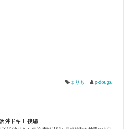
まりも
p-douga
9話 沖ドキ！ 後編