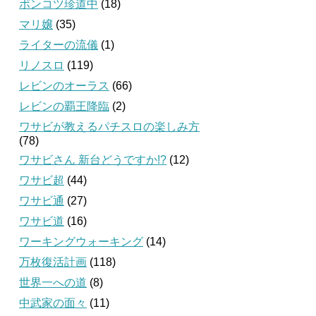
ポンコツ珍道中
(18)
マリ嬢
(35)
ライターの流儀
(1)
リノスロ
(119)
レビンのオーラス
(66)
レビンの覇王降臨
(2)
ワサビが教えるパチスロの楽しみ方
(78)
ワサビさん 新台どうですか!?
(12)
ワサビ超
(44)
ワサビ通
(27)
ワサビ道
(16)
ワーキングウォーキング
(14)
万枚復活計画
(118)
世界一への道
(8)
中武家の面々
(11)