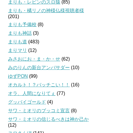
まりも・レビンのスロ猿
(85)
まりも・橘リノの神様仏様視聴者様
(201)
まりも予備校
(8)
まりも神話
(3)
まりも道
(483)
まりマリ
(12)
みさおにお・ま・か・せ
(62)
みのりんの新台アンバサダー
(10)
ゆずPON
(99)
オカルト！？バッチこい！！
(16)
オラ、人間になりてぇ
(77)
グッバイゴールド
(4)
サワ・ミオリのブッコミ宣言
(8)
サワ・ミオリの信じるべきは神か己か
(12)