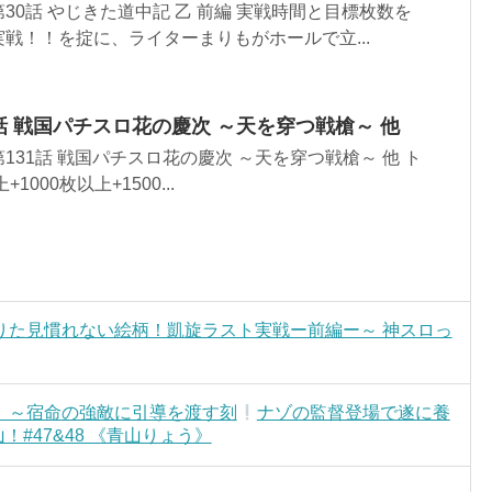
30話 やじきた道中記 乙 前編 実戦時間と目標枚数を
戦！！を掟に、ライターまりもがホールで立...
31話 戦国パチスロ花の慶次 ～天を穿つ戦槍～ 他
31話 戦国パチスロ花の慶次 ～天を穿つ戦槍～ 他 ト
000枚以上+1500...
りた見慣れない絵柄！凱旋ラスト実戦ー前編ー～ 神スロっ
】～宿命の強敵に引導を渡す刻
ナゾの監督登場で遂に養
#47&48 《青山りょう》