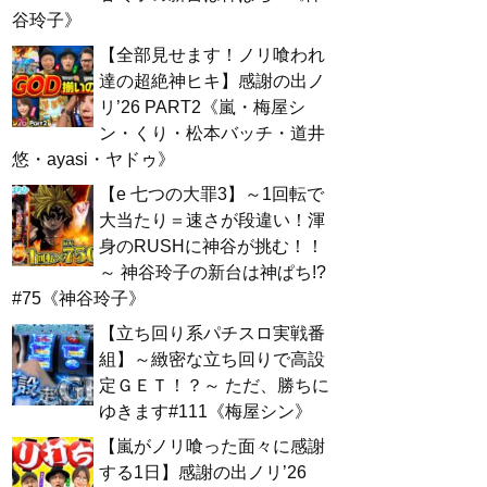
谷玲子》
【全部見せます！ノリ喰われ
達の超絶神ヒキ】感謝の出ノ
リ’26 PART2《嵐・梅屋シ
ン・くり・松本バッチ・道井
悠・ayasi・ヤドゥ》
【e 七つの大罪3】～1回転で
大当たり＝速さが段違い！渾
身のRUSHに神谷が挑む！！
～ 神谷玲子の新台は神ぱち!?
#75《神谷玲子》
【立ち回り系パチスロ実戦番
組】～緻密な立ち回りで高設
定ＧＥＴ！？～ ただ、勝ちに
ゆきます#111《梅屋シン》
【嵐がノリ喰った面々に感謝
する1日】感謝の出ノリ’26