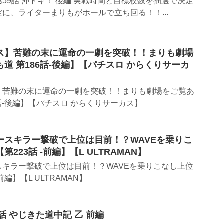
59話 沖ドキ！ 後編 実戦時間と目標枚数を抽選で決定
に、ライターまりもがホールで立ち回る！！...
ス】苦難の末に運命の一劇を突破！！まりも劇場
道 第186話-後編】【パチスロ からくりサーカ
】苦難の末に運命の一劇を突破！！まりも劇場をご覧あ
話-後編】【パチスロ からくりサーカス】
ースキラー撃破で上位は目前！？WAVEを乗りこ
223話 -前編】【L ULTRAMAN】
キラー撃破で上位は目前！？WAVEを乗りこなし上位
前編】【L ULTRAMAN】
30話 やじきた道中記 乙 前編