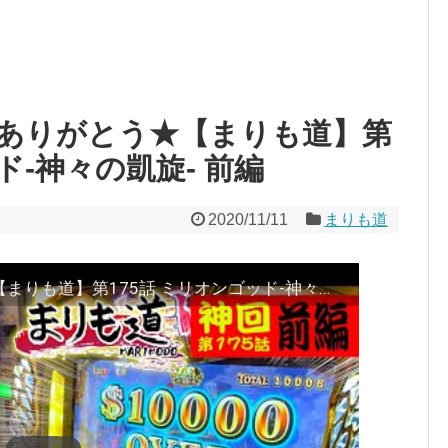
ありがとう★【まりも道】第
ド-神々の凱旋- 前編
2020/11/11
まりも道
神回★伝説開幕！！ラスト凱旋★【まりも道】第175話 ミリオンゴッド-神々の凱旋- 前編