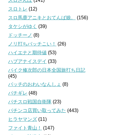
スロさんぽ
(141)
スロトレ
(12)
スロ馬鹿アニキとおてんば娘。
(156)
タケシがゆく
(39)
ドッチーノ
(8)
ノリ打ちバッチこい！
(26)
ハイエナと期待値
(53)
ハブアナイスデイ
(33)
バイク修次郎の日本全国旅打ち日記
(45)
バッチのおわいなんしょ
(8)
パチギレ
(48)
パチスロ戦国自衛隊
(23)
パチンコ店買い取ってみた
(443)
ヒラヤマンズ
(11)
ファイト青山！
(147)