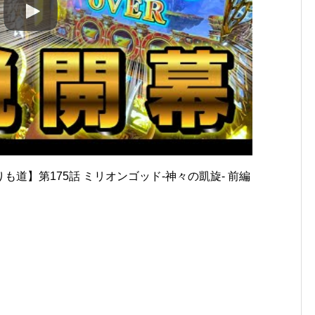
道】第175話 ミリオンゴッド-神々の凱旋- 前編