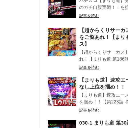
パチスロ【まりも道】第
のガチ自腹実戦！！を掟
記事を読む
【超からくりサーカ
をご覧あれ！【まりも
ス】
【超からくりサーカス
れ！【まりも道 第186
記事を読む
【まりも道】速攻エ
なし上位を掴め！！【第
【まりも道】速攻エース
を掴め！！【第223話 -
記事を読む
030-1 まりも道 第