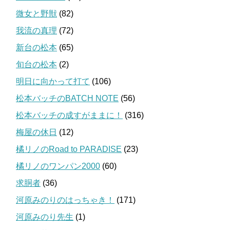
微女と野獣
(82)
我流の真理
(72)
新台の松本
(65)
旬台の松本
(2)
明日に向かって打て
(106)
松本バッチのBATCH NOTE
(56)
松本バッチの成すがままに！
(316)
梅屋の休日
(12)
橘リノのRoad to PARADISE
(23)
橘リノのワンパン2000
(60)
求胴者
(36)
河原みのりのはっちゃき！
(171)
河原みのり先生
(1)