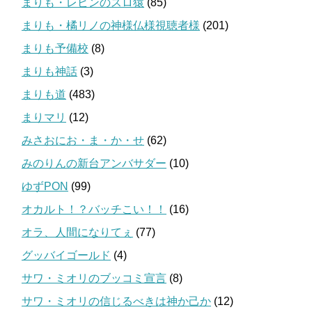
まりも・レビンのスロ猿
(85)
まりも・橘リノの神様仏様視聴者様
(201)
まりも予備校
(8)
まりも神話
(3)
まりも道
(483)
まりマリ
(12)
みさおにお・ま・か・せ
(62)
みのりんの新台アンバサダー
(10)
ゆずPON
(99)
オカルト！？バッチこい！！
(16)
オラ、人間になりてぇ
(77)
グッバイゴールド
(4)
サワ・ミオリのブッコミ宣言
(8)
サワ・ミオリの信じるべきは神か己か
(12)