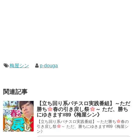
梅屋シン
p-douga
関連記事
【立ち回り系パチスロ実践番組】～ただ
勝ち
春の引き戻し祭
～ ただ、勝ち
にゆきます#89《梅屋シン》
【立ち回り系パチスロ実践番組】～ただ勝ち
春の
引き戻し祭
～ ただ、勝ちにゆきます#89《梅屋シ
ン》