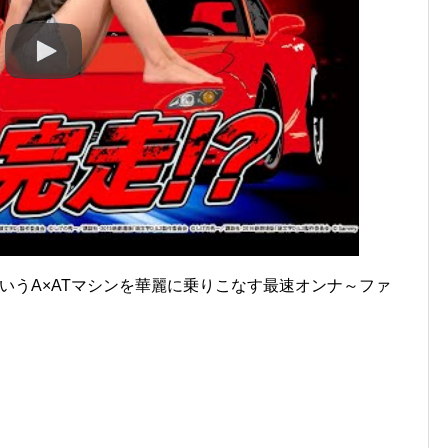
いうA×ATマシンを華麗に乗りこなす最速オンナ～ファ