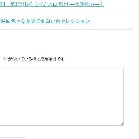
 第1話(1/4)【パチスロ 哲也 ―天運地力―】
64回色々な意味で面白い台セレクション
。
※
が付いている欄は必須項目です