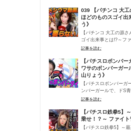
039 【パチンコ 
ほどのものスゴイ出来
う》
【パチンコ 大工の源さ
ゴイ出来事とは!?～ファ
記事を読む
【パチスロボンバーガ
ワサのボンバーガール
山りょう》
【パチスロボンバーガー
ンバーガールで、ドS青山
記事を読む
【パチスロ鉄拳5】～
乗せ！？～ ファイト
【パチスロ鉄拳5】～最