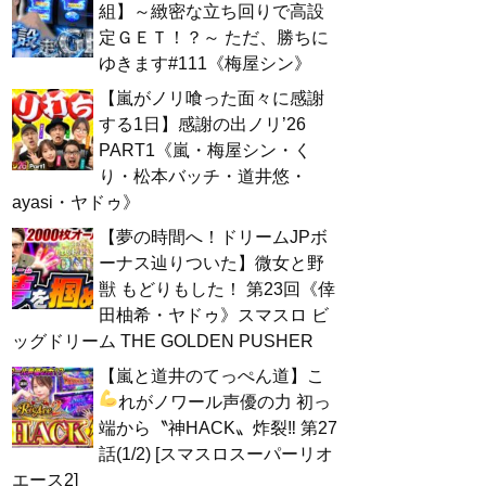
組】～緻密な立ち回りで高設
定ＧＥＴ！？～ ただ、勝ちに
ゆきます#111《梅屋シン》
【嵐がノリ喰った面々に感謝
する1日】感謝の出ノリ’26
PART1《嵐・梅屋シン・く
り・松本バッチ・道井悠・
ayasi・ヤドゥ》
【夢の時間へ！ドリームJPボ
ーナス辿りついた】微女と野
獣 もどりもした！ 第23回《倖
田柚希・ヤドゥ》スマスロ ビ
ッグドリーム THE GOLDEN PUSHER
【嵐と道井のてっぺん道】こ
れがノワール声優の力
初っ
端から〝神HACK〟炸裂‼ 第27
話(1/2) [スマスロスーパーリオ
エース2]