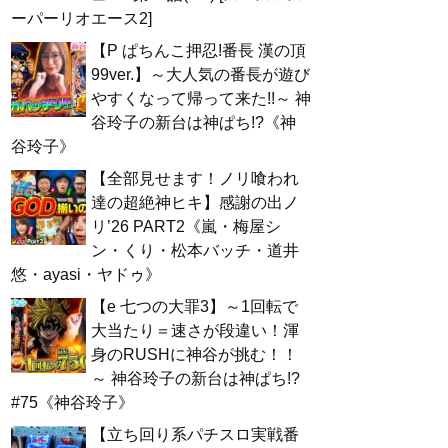
ーパーリオエース2]
【P ぱちんこ押忍!番長 漢の頂
99ver.】～大人気の番長が遊び
やすくなって帰って来た!!～ 神
谷玲子の新台は神ぱち!?《神
谷玲子》
【全部見せます！ノリ喰われ
達の超絶神ヒキ】感謝の出ノ
リ’26 PART2《嵐・梅屋シ
ン・くり・松本バッチ・道井
悠・ayasi・ヤドゥ》
【e 七つの大罪3】～1回転で
大当たり＝速さが段違い！渾
身のRUSHに神谷が挑む！！
～ 神谷玲子の新台は神ぱち!?
#75《神谷玲子》
【立ち回り系パチスロ実戦番