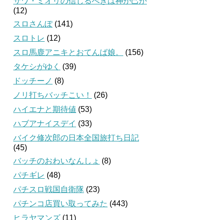
サワ・ミオリの信じるべきは神か己か
(12)
スロさんぽ
(141)
スロトレ
(12)
スロ馬鹿アニキとおてんば娘。
(156)
タケシがゆく
(39)
ドッチーノ
(8)
ノリ打ちバッチこい！
(26)
ハイエナと期待値
(53)
ハブアナイスデイ
(33)
バイク修次郎の日本全国旅打ち日記
(45)
バッチのおわいなんしょ
(8)
パチギレ
(48)
パチスロ戦国自衛隊
(23)
パチンコ店買い取ってみた
(443)
ヒラヤマンズ
(11)