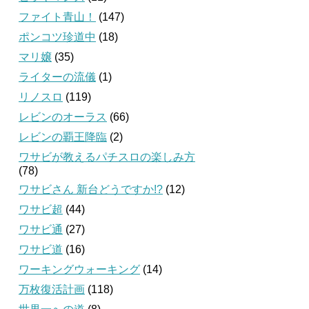
ファイト青山！
(147)
ポンコツ珍道中
(18)
マリ嬢
(35)
ライターの流儀
(1)
リノスロ
(119)
レビンのオーラス
(66)
レビンの覇王降臨
(2)
ワサビが教えるパチスロの楽しみ方
(78)
ワサビさん 新台どうですか!?
(12)
ワサビ超
(44)
ワサビ通
(27)
ワサビ道
(16)
ワーキングウォーキング
(14)
万枚復活計画
(118)