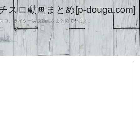
ロ動画まとめ[p-douga.com]
パチスロ、ライター実践動画をまとめています。