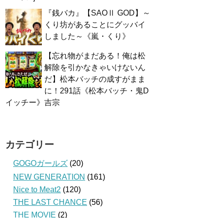
『銭バカ』【SAOⅡ GOD】～
くり坊があることにグッバイ
しました～《嵐・くり》
【忘れ物がまだある！俺は松
解除を引かなきゃいけないん
だ】松本バッチの成すがまま
に！291話《松本バッチ・鬼D
イッチー》吉宗
カテゴリー
GOGOガールズ
(20)
NEW GENERATION
(161)
Nice to Meat2
(120)
THE LAST CHANCE
(56)
THE MOVIE
(2)