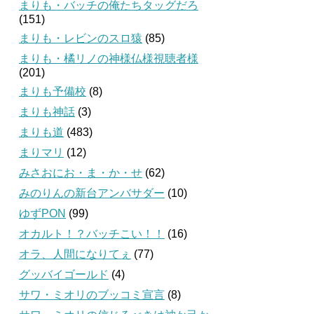
まりも・バッチの俺たちタッグだろ
(151)
まりも・レビンのスロ猿
(85)
まりも・橘リノの神様仏様視聴者様
(201)
まりも予備校
(8)
まりも神話
(3)
まりも道
(483)
まりマリ
(12)
みさおにお・ま・か・せ
(62)
みのりんの新台アンバサダー
(10)
ゆずPON
(99)
オカルト！？バッチこい！！
(16)
オラ、人間になりてぇ
(77)
グッバイゴールド
(4)
サワ・ミオリのブッコミ宣言
(8)