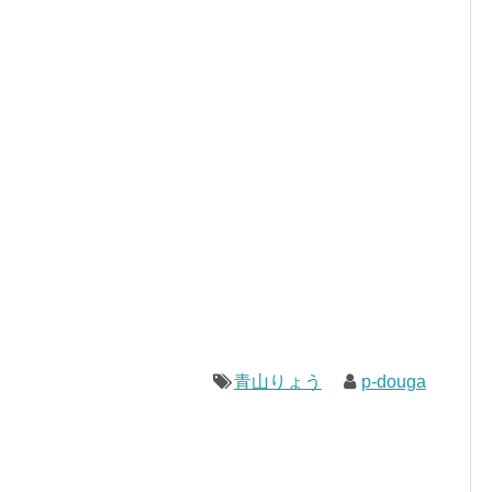
青山りょう
p-douga