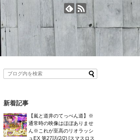
新着記事
【嵐と道井のてっぺん道】※
通常時の映像はほぼありませ
ん※これが至高のリオラッシ
ュEX 第27話(2/2) [スマスロス