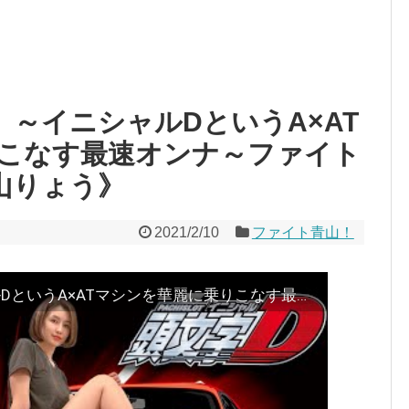
～イニシャルDというA×AT
こなす最速オンナ～ファイト
青山りょう》
2021/2/10
ファイト青山！
【パチスロ頭文字D】～イニシャルDというA×ATマシンを華麗に乗りこなす最速オンナ～ファイト青山！#63＆64《青山りょう》[必勝本WEB-TV][パチンコ][パチスロ][スロット]