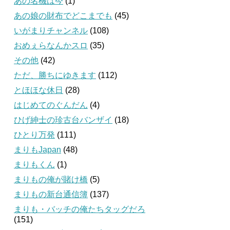
あの名機は今
(1)
あの娘の財布でどこまでも
(45)
いがまりチャンネル
(108)
おめぇらなんかスロ
(35)
その他
(42)
ただ、勝ちにゆきます
(112)
とほほな休日
(28)
はじめてのぐんだん
(4)
ひげ紳士の珍古台バンザイ
(18)
ひとり万発
(111)
まりもJapan
(48)
まりもくん
(1)
まりもの俺が賭け橋
(5)
まりもの新台通信簿
(137)
まりも・バッチの俺たちタッグだろ
(151)