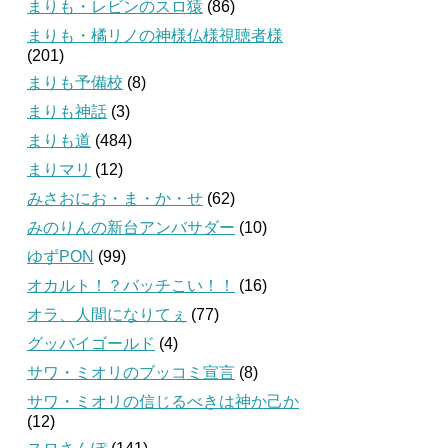
まりも・レビンのスロ猿
(86)
まりも・橘リノの神様仏様視聴者様
(201)
まりも予備校
(8)
まりも神話
(3)
まりも道
(484)
まりマリ
(12)
みさおにお・ま・か・せ
(62)
みのりんの新台アンバサダー
(10)
ゆずPON
(99)
オカルト！？バッチこい！！
(16)
オラ、人間になりてぇ
(77)
グッバイゴールド
(4)
サワ・ミオリのブッコミ宣言
(8)
サワ・ミオリの信じるべきは神か己か
(12)