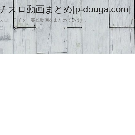
ロ動画まとめ[p-douga.com]
パチスロ、ライター実践動画をまとめています。