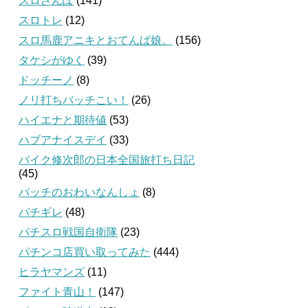
スロさんぽ
(141)
スロトレ
(12)
スロ馬鹿アニキとおてんば娘。
(156)
タケシがゆく
(39)
ドッチーノ
(8)
ノリ打ちバッチこい！
(26)
ハイエナと期待値
(53)
ハブアナイスデイ
(33)
バイク修次郎の日本全国旅打ち日記
(45)
バッチのおわいなんしょ
(8)
パチギレ
(48)
パチスロ戦国自衛隊
(23)
パチンコ店買い取ってみた
(444)
ヒラヤマンズ
(11)
ファイト青山！
(147)