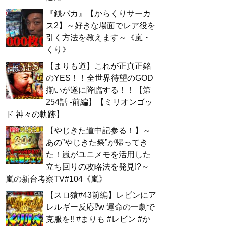
『銭バカ』【からくりサーカ
ス2】～好きな場面でレア役を
引く方法を教えます～《嵐・
くり》
【まりも道】これが正真正銘
のYES！！全世界待望のGOD
揃いが遂に降臨する！！【第
254話 -前編】【ミリオンゴッ
ド 神々の軌跡】
【やじきた道中記参る！】～
あの”やじきた祭”が帰ってき
た！嵐がユニメモを活用した
立ち回りの攻略法を発見!?～
嵐の新台考察TV#104《嵐》
【スロ猿#43前編】レビンにア
レルギー反応⁉w 運命の一劇で
克服を‼ #まりも #レビン #か