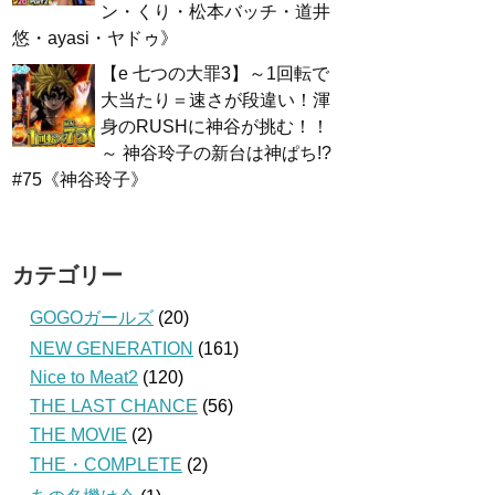
ン・くり・松本バッチ・道井
悠・ayasi・ヤドゥ》
【e 七つの大罪3】～1回転で
大当たり＝速さが段違い！渾
身のRUSHに神谷が挑む！！
～ 神谷玲子の新台は神ぱち!?
#75《神谷玲子》
カテゴリー
GOGOガールズ
(20)
NEW GENERATION
(161)
Nice to Meat2
(120)
THE LAST CHANCE
(56)
THE MOVIE
(2)
THE・COMPLETE
(2)