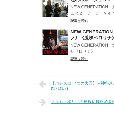
NEW GENERATIO
ュＲ２ Ｃ．Ｃ．ｖｅｒ
記事を読む
NEW GENERATION
ノ》《兎味ペロリナ
NEW GENERATION 
味ペロリナ》
記事を読む
【パチスロ 七つの大罪】～神谷さ
♯171(1/2)
まりも・橘リノの神様仏様視聴者様!! 