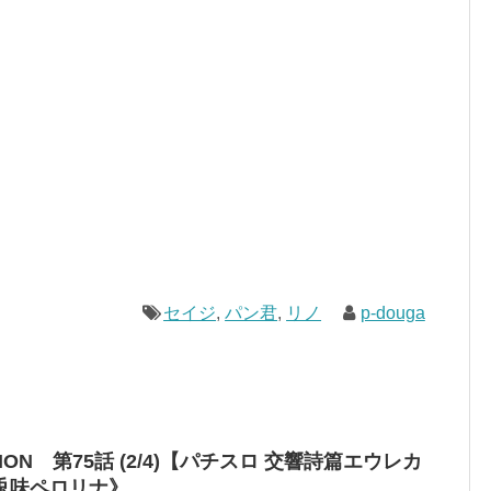
セイジ
,
パン君
,
リノ
p-douga
ATION 第75話 (2/4)【パチスロ 交響詩篇エウレカ
兎味ペロリナ》