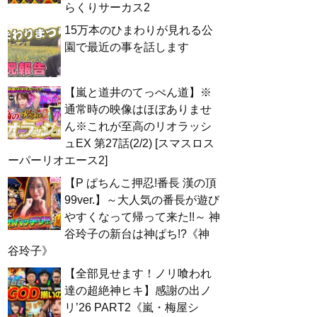
らくりサーカス2
15万本のひまわりが見れる公
園で最近の事を話します
【嵐と道井のてっぺん道】※
通常時の映像はほぼありませ
ん※これが至高のリオラッシ
ュEX 第27話(2/2) [スマスロス
ーパーリオエース2]
【P ぱちんこ押忍!番長 漢の頂
99ver.】～大人気の番長が遊び
やすくなって帰って来た!!～ 神
谷玲子の新台は神ぱち!?《神
谷玲子》
【全部見せます！ノリ喰われ
達の超絶神ヒキ】感謝の出ノ
リ’26 PART2《嵐・梅屋シ