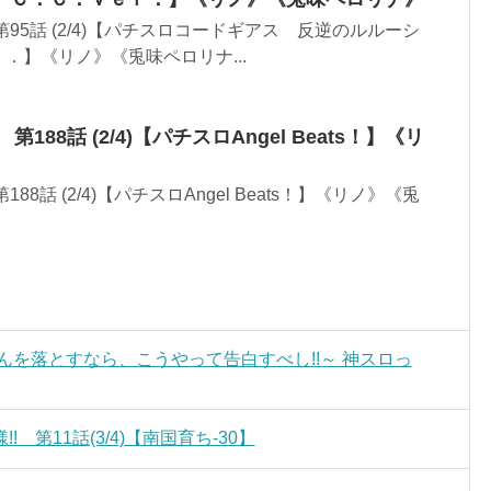
N 第95話 (2/4)【パチスロコードギアス 反逆のルルーシ
．】《リノ》《兎味ペロリナ...
 第188話 (2/4)【パチスロAngel Beats！】《リ
》
第188話 (2/4)【パチスロAngel Beats！】《リノ》《兎
んを落とすなら、こうやって告白すべし!!～ 神スロっ
第11話(3/4)【南国育ち-30】