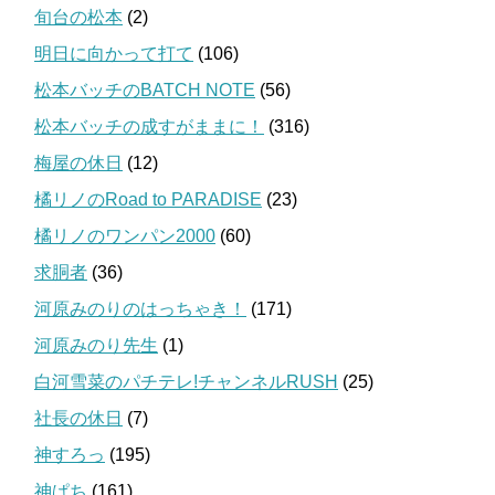
旬台の松本
(2)
明日に向かって打て
(106)
松本バッチのBATCH NOTE
(56)
松本バッチの成すがままに！
(316)
梅屋の休日
(12)
橘リノのRoad to PARADISE
(23)
橘リノのワンパン2000
(60)
求胴者
(36)
河原みのりのはっちゃき！
(171)
河原みのり先生
(1)
白河雪菜のパチテレ!チャンネルRUSH
(25)
社長の休日
(7)
神すろっ
(195)
神ぱち
(161)