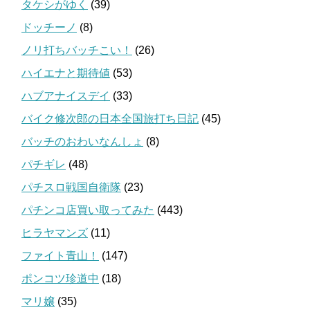
タケシがゆく
(39)
ドッチーノ
(8)
ノリ打ちバッチこい！
(26)
ハイエナと期待値
(53)
ハブアナイスデイ
(33)
バイク修次郎の日本全国旅打ち日記
(45)
バッチのおわいなんしょ
(8)
パチギレ
(48)
パチスロ戦国自衛隊
(23)
パチンコ店買い取ってみた
(443)
ヒラヤマンズ
(11)
ファイト青山！
(147)
ポンコツ珍道中
(18)
マリ嬢
(35)