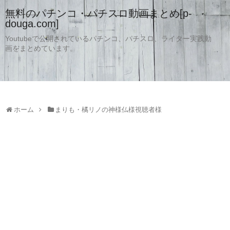
無料のパチンコ・パチスロ動画まとめ[p-
douga.com]
Youtubeで公開されているパチンコ、パチスロ、ライター実践動
画をまとめています。
ホーム
まりも・橘リノの神様仏様視聴者様