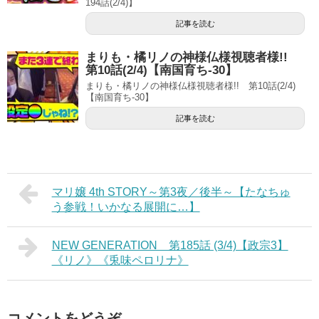
194話(2/4)】
記事を読む
まりも・橘リノの神様仏様視聴者様!!
第10話(2/4)【南国育ち-30】
まりも・橘リノの神様仏様視聴者様!! 第10話(2/4)
【南国育ち-30】
記事を読む
マリ嬢 4th STORY～第3夜／後半～【たなちゅ
う参戦！いかなる展開に…】
NEW GENERATION 第185話 (3/4)【政宗3】
《リノ》《兎味ペロリナ》
コメントをどうぞ