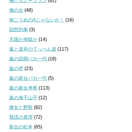
俺たちノープラン
(82)
俺の台
(48)
南こうめのAじゃないか！
(16)
回想列車
(3)
天国か地獄か
(14)
嵐と道井のてっぺん道
(117)
嵐の回胴バカ一代
(18)
嵐の壁
(23)
嵐の新台バカ一代
(5)
嵐の新台考察
(113)
嵐の海千山千
(12)
微女と野獣
(82)
我流の真理
(72)
新台の松本
(65)