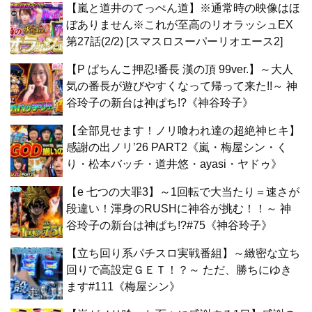
【嵐と道井のてっぺん道】※通常時の映像はほ
ぼありません※これが至高のリオラッシュEX
第27話(2/2) [スマスロスーパーリオエース2]
【P ぱちんこ押忍!番長 漢の頂 99ver.】～大人
気の番長が遊びやすくなって帰って来た!!～ 神
谷玲子の新台は神ぱち!?《神谷玲子》
【全部見せます！ノリ喰われ達の超絶神ヒキ】
感謝の出ノリ’26 PART2《嵐・梅屋シン・く
り・松本バッチ・道井悠・ayasi・ヤドゥ》
【e 七つの大罪3】～1回転で大当たり＝速さが
段違い！渾身のRUSHに神谷が挑む！！～ 神
谷玲子の新台は神ぱち!?#75《神谷玲子》
【立ち回り系パチスロ実戦番組】～緻密な立ち
回りで高設定ＧＥＴ！？～ ただ、勝ちにゆき
ます#111《梅屋シン》