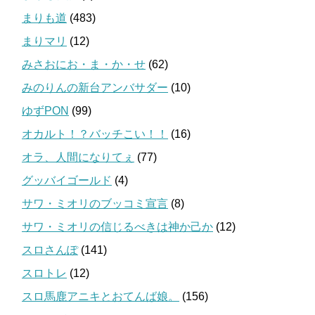
まりも道
(483)
まりマリ
(12)
みさおにお・ま・か・せ
(62)
みのりんの新台アンバサダー
(10)
ゆずPON
(99)
オカルト！？バッチこい！！
(16)
オラ、人間になりてぇ
(77)
グッバイゴールド
(4)
サワ・ミオリのブッコミ宣言
(8)
サワ・ミオリの信じるべきは神か己か
(12)
スロさんぽ
(141)
スロトレ
(12)
スロ馬鹿アニキとおてんば娘。
(156)