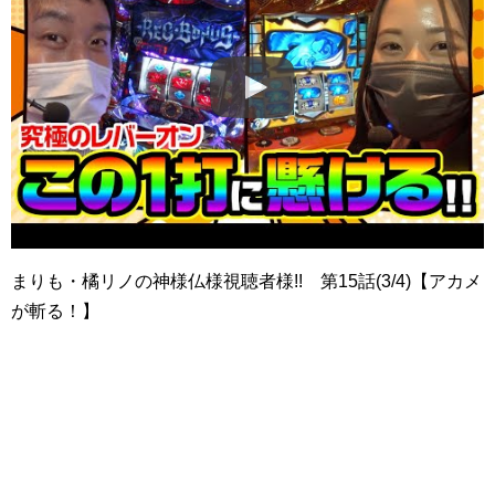
まりも・橘リノの神様仏様視聴者様!! 第15話(3/4)【アカメ
が斬る！】