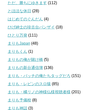
ただ、勝ちにゆきます
(112)
とほほな休日
(28)
はじめてのぐんだん
(4)
ひげ紳士の珍古台バンザイ
(18)
ひとり万発
(111)
まりもJapan
(48)
まりもくん
(1)
まりもの俺が賭け橋
(5)
まりもの新台通信簿
(136)
まりも・バッチの俺たちタッグだろ
(151)
まりも・レビンのスロ猿
(85)
まりも・橘リノの神様仏様視聴者様
(201)
まりも予備校
(8)
まりも神話
(3)