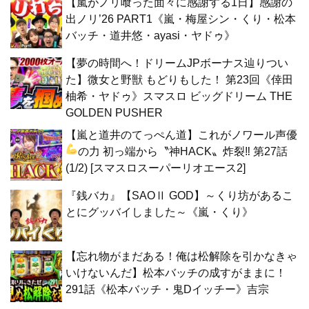
【嵐がノリ喰った面々に感謝する1日】感謝の
出ノリ’26 PART1《嵐・梅屋シン・くり・松本
バッチ・道井悠・ayasi・ヤドゥ》
【夢の時間へ！ドリームJPボーナス辿りつい
た】微女と野獣 もどりもした！ 第23回《倖田
柚希・ヤドゥ》スマスロ ビッグドリーム THE
GOLDEN PUSHER
【嵐と道井のてっぺん道】これがノワール声優
の力
初っ端から〝神HACK〟炸裂‼ 第27話
(1/2) [スマスロスーパーリオエース2]
『銭バカ』【SAOⅡ GOD】～くり坊があるこ
とにグッバイしました～《嵐・くり》
【忘れ物がまだある！俺は松解除を引かなきゃ
いけないんだ】松本バッチの成すがままに！
291話《松本バッチ・鬼Dイッチー》吉宗