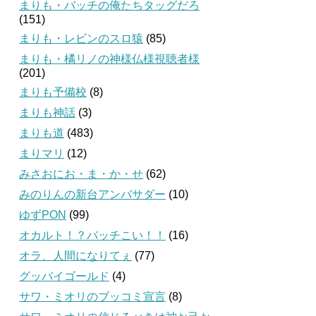
まりも・バッチの俺たちタッグだろ
(151)
まりも・レビンのスロ猿
(85)
まりも・橘リノの神様仏様視聴者様
(201)
まりも予備校
(8)
まりも神話
(3)
まりも道
(483)
まりマリ
(12)
みさおにお・ま・か・せ
(62)
みのりんの新台アンバサダー
(10)
ゆずPON
(99)
オカルト！？バッチこい！！
(16)
オラ、人間になりてぇ
(77)
グッバイゴールド
(4)
サワ・ミオリのブッコミ宣言
(8)