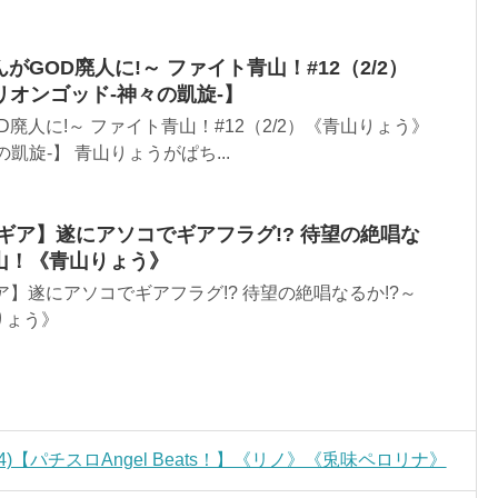
んがGOD廃人に!～ ファイト青山！#12（2/2）
オンゴッド-神々の凱旋-】
廃人に!～ ファイト青山！#12（2/2）《青山りょう》
凱旋-】 青山りょうがぱち...
ギア】遂にアソコでギアフラグ!? 待望の絶唱な
山！《青山りょう》
ア】遂にアソコでギアフラグ!? 待望の絶唱なるか!?～
りょう》
(1/4)【パチスロAngel Beats！】《リノ》《兎味ペロリナ》