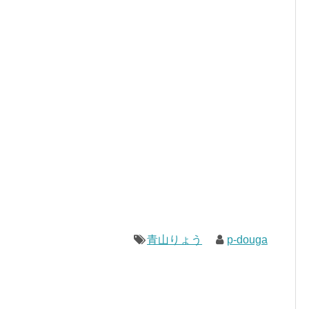
青山りょう
p-douga