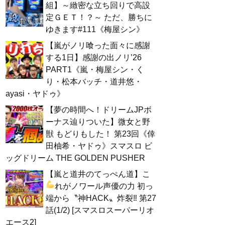
組】～緻密な立ち回りで高設
定ＧＥＴ！？～ ただ、勝ちに
ゆきます#111《梅屋シン》
【嵐がノリ喰った面々に感謝
する1日】感謝の出ノリ’26
PART1《嵐・梅屋シン・く
り・松本バッチ・道井悠・
ayasi・ヤドゥ》
【夢の時間へ！ドリームJPボ
ーナス辿りついた】微女と野
獣 もどりもした！ 第23回《倖
田柚希・ヤドゥ》スマスロ ビ
ッグドリーム THE GOLDEN PUSHER
【嵐と道井のてっぺん道】こ
れがノワール声優の力
初っ
端から〝神HACK〟炸裂‼ 第27
話(1/2) [スマスロスーパーリオ
エース2]