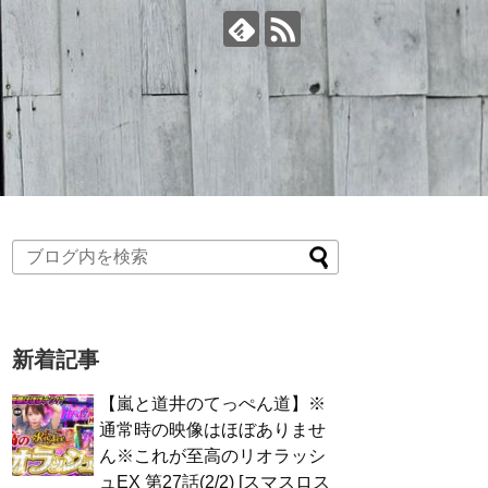
新着記事
【嵐と道井のてっぺん道】※
通常時の映像はほぼありませ
ん※これが至高のリオラッシ
ュEX 第27話(2/2) [スマスロス