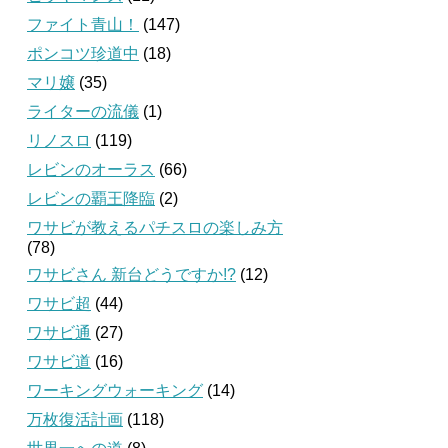
ファイト青山！
(147)
ポンコツ珍道中
(18)
マリ嬢
(35)
ライターの流儀
(1)
リノスロ
(119)
レビンのオーラス
(66)
レビンの覇王降臨
(2)
ワサビが教えるパチスロの楽しみ方
(78)
ワサビさん 新台どうですか!?
(12)
ワサビ超
(44)
ワサビ通
(27)
ワサビ道
(16)
ワーキングウォーキング
(14)
万枚復活計画
(118)