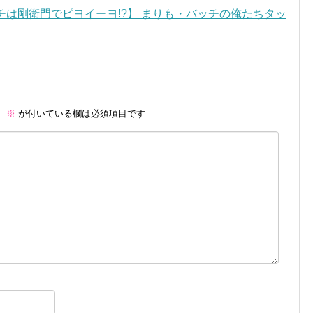
ッチは剛衛門でピヨイーヨ!?】 まりも・バッチの俺たちタッ
。
※
が付いている欄は必須項目です