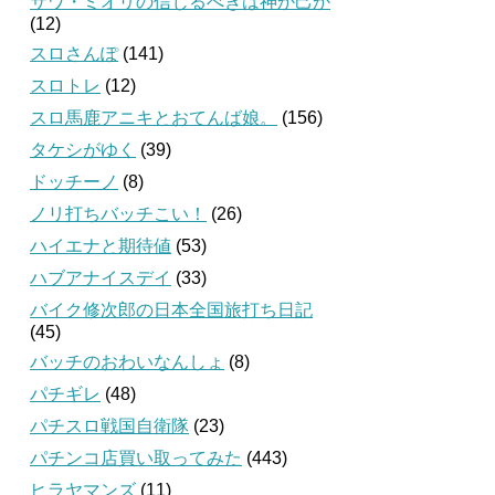
サワ・ミオリの信じるべきは神か己か
(12)
スロさんぽ
(141)
スロトレ
(12)
スロ馬鹿アニキとおてんば娘。
(156)
タケシがゆく
(39)
ドッチーノ
(8)
ノリ打ちバッチこい！
(26)
ハイエナと期待値
(53)
ハブアナイスデイ
(33)
バイク修次郎の日本全国旅打ち日記
(45)
バッチのおわいなんしょ
(8)
パチギレ
(48)
パチスロ戦国自衛隊
(23)
パチンコ店買い取ってみた
(443)
ヒラヤマンズ
(11)