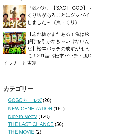
『銭バカ』【SAOⅡ GOD】～
くり坊があることにグッバイ
しました～《嵐・くり》
【忘れ物がまだある！俺は松
解除を引かなきゃいけないん
だ】松本バッチの成すがまま
に！291話《松本バッチ・鬼D
イッチー》吉宗
カテゴリー
GOGOガールズ
(20)
NEW GENERATION
(161)
Nice to Meat2
(120)
THE LAST CHANCE
(56)
THE MOVIE
(2)