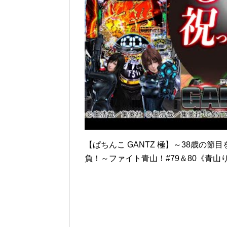
【ぱちんこ GANTZ 極】～38歳の
負！～ファイト青山！#79＆80《青山