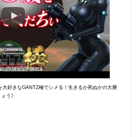
節目を大好きなGANTZ極でシメる！生きるか死ぬかの大勝
りょう》