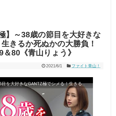
Z 極】～38歳の節目を大好きな
る！生きるか死ぬかの大勝負！
9＆80《青山りょう》
2021/6/1
ファイト青山！
【ぱちんこ GANTZ 極】～38歳の節目を大好きなGANTZ極でシメる！生きるか死ぬかの大勝負！～ファイト青山！#79＆80《青山りょう》[必勝本WEB-TV][パチンコ][パチスロ][スロット]