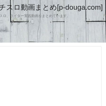
ロ動画まとめ[p-douga.com]
パチスロ、ライター実践動画をまとめています。