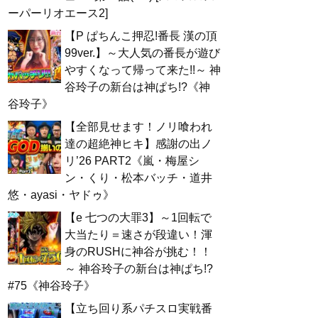
ーパーリオエース2]
【P ぱちんこ押忍!番長 漢の頂
99ver.】～大人気の番長が遊び
やすくなって帰って来た!!～ 神
谷玲子の新台は神ぱち!?《神
谷玲子》
【全部見せます！ノリ喰われ
達の超絶神ヒキ】感謝の出ノ
リ’26 PART2《嵐・梅屋シ
ン・くり・松本バッチ・道井
悠・ayasi・ヤドゥ》
【e 七つの大罪3】～1回転で
大当たり＝速さが段違い！渾
身のRUSHに神谷が挑む！！
～ 神谷玲子の新台は神ぱち!?
#75《神谷玲子》
【立ち回り系パチスロ実戦番