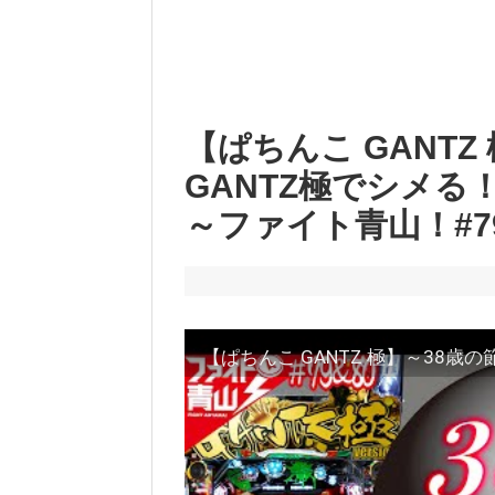
【ぱちんこ GANT
GANTZ極でシメ
～ファイト青山！#7