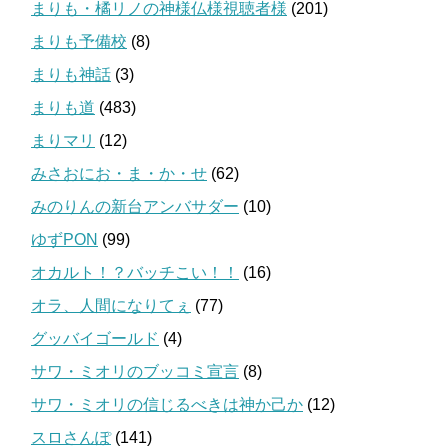
まりも・橘リノの神様仏様視聴者様
(201)
まりも予備校
(8)
まりも神話
(3)
まりも道
(483)
まりマリ
(12)
みさおにお・ま・か・せ
(62)
みのりんの新台アンバサダー
(10)
ゆずPON
(99)
オカルト！？バッチこい！！
(16)
オラ、人間になりてぇ
(77)
グッバイゴールド
(4)
サワ・ミオリのブッコミ宣言
(8)
サワ・ミオリの信じるべきは神か己か
(12)
スロさんぽ
(141)