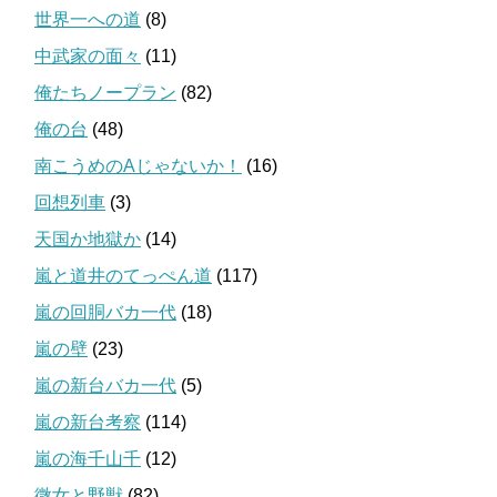
世界一への道
(8)
中武家の面々
(11)
俺たちノープラン
(82)
俺の台
(48)
南こうめのAじゃないか！
(16)
回想列車
(3)
天国か地獄か
(14)
嵐と道井のてっぺん道
(117)
嵐の回胴バカ一代
(18)
嵐の壁
(23)
嵐の新台バカ一代
(5)
嵐の新台考察
(114)
嵐の海千山千
(12)
微女と野獣
(82)