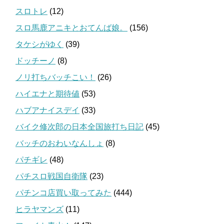
スロトレ
(12)
スロ馬鹿アニキとおてんば娘。
(156)
タケシがゆく
(39)
ドッチーノ
(8)
ノリ打ちバッチこい！
(26)
ハイエナと期待値
(53)
ハブアナイスデイ
(33)
バイク修次郎の日本全国旅打ち日記
(45)
バッチのおわいなんしょ
(8)
パチギレ
(48)
パチスロ戦国自衛隊
(23)
パチンコ店買い取ってみた
(444)
ヒラヤマンズ
(11)