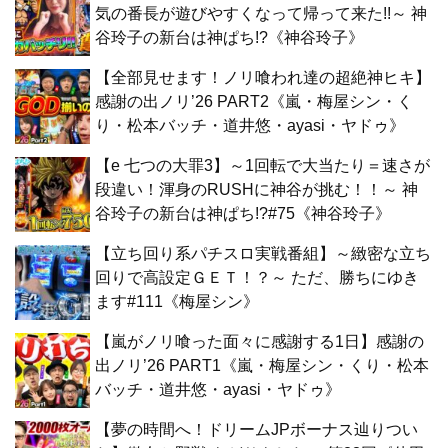
気の番長が遊びやすくなって帰って来た!!～ 神
谷玲子の新台は神ぱち!?《神谷玲子》
【全部見せます！ノリ喰われ達の超絶神ヒキ】
感謝の出ノリ’26 PART2《嵐・梅屋シン・く
り・松本バッチ・道井悠・ayasi・ヤドゥ》
【e 七つの大罪3】～1回転で大当たり＝速さが
段違い！渾身のRUSHに神谷が挑む！！～ 神
谷玲子の新台は神ぱち!?#75《神谷玲子》
【立ち回り系パチスロ実戦番組】～緻密な立ち
回りで高設定ＧＥＴ！？～ ただ、勝ちにゆき
ます#111《梅屋シン》
【嵐がノリ喰った面々に感謝する1日】感謝の
出ノリ’26 PART1《嵐・梅屋シン・くり・松本
バッチ・道井悠・ayasi・ヤドゥ》
【夢の時間へ！ドリームJPボーナス辿りつい