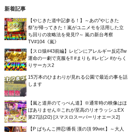
新着記事
【やじきた道中記参る！】～あの”やじきた
祭”が帰ってきた！嵐がユニメモを活用した立
ち回りの攻略法を発見!?～ 嵐の新台考察
TV#104《嵐》
【スロ猿#43前編】レビンにアレルギー反応⁉w
運命の一劇で克服を‼ #まりも #レビン #からく
りサーカス2
15万本のひまわりが見れる公園で最近の事を話
します
【嵐と道井のてっぺん道】※通常時の映像はほ
ぼありません※これが至高のリオラッシュEX
第27話(2/2) [スマスロスーパーリオエース2]
【P ぱちんこ押忍!番長 漢の頂 99ver.】～大人