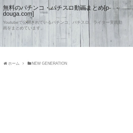
無料のパチンコ・パチスロ動画まとめ[p-
douga.com]
Youtubeで公開されているパチンコ、パチスロ、ライター実践動
画をまとめています。
ホーム
NEW GENERATION