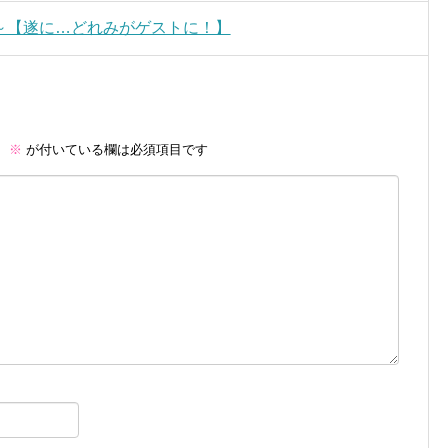
前半～【遂に…どれみがゲストに！】
。
※
が付いている欄は必須項目です