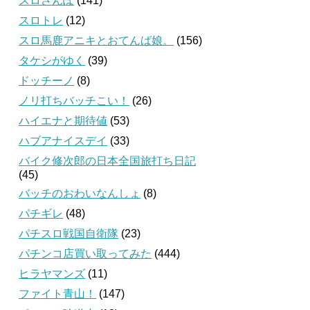
スロさんぽ
(141)
スロトレ
(12)
スロ馬鹿アニキとおてんば娘。
(156)
タケシがゆく
(39)
ドッチーノ
(8)
ノリ打ちバッチこい！
(26)
ハイエナと期待値
(53)
ハブアナイスデイ
(33)
バイク修次郎の日本全国旅打ち日記
(45)
バッチのおわいなんしょ
(8)
パチギレ
(48)
パチスロ戦国自衛隊
(23)
パチンコ店買い取ってみた
(444)
ヒラヤマンズ
(11)
ファイト青山！
(147)