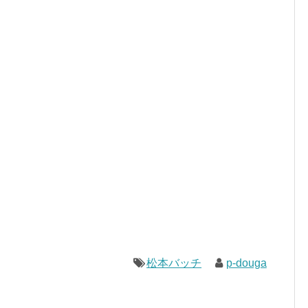
松本バッチ
p-douga