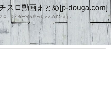
ロ動画まとめ[p-douga.com]
パチスロ、ライター実践動画をまとめています。