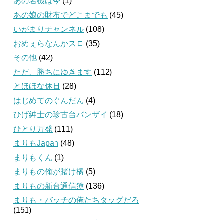
あの名機は今
(1)
あの娘の財布でどこまでも
(45)
いがまりチャンネル
(108)
おめぇらなんかスロ
(35)
その他
(42)
ただ、勝ちにゆきます
(112)
とほほな休日
(28)
はじめてのぐんだん
(4)
ひげ紳士の珍古台バンザイ
(18)
ひとり万発
(111)
まりもJapan
(48)
まりもくん
(1)
まりもの俺が賭け橋
(5)
まりもの新台通信簿
(136)
まりも・バッチの俺たちタッグだろ
(151)