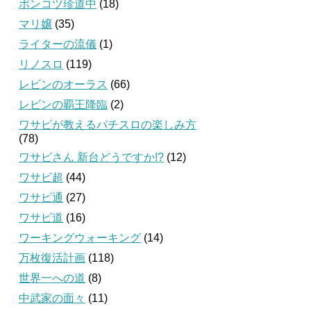
ポンコツ珍道中
(18)
マリ嬢
(35)
ライターの流儀
(1)
リノスロ
(119)
レビンのオーラス
(66)
レビンの覇王降臨
(2)
ワサビが教えるパチスロの楽しみ方
(78)
ワサビさん 新台どうですか!?
(12)
ワサビ超
(44)
ワサビ通
(27)
ワサビ道
(16)
ワーキングウォーキング
(14)
万枚復活計画
(118)
世界一への道
(8)
中武家の面々
(11)