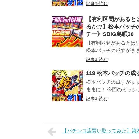
記事を読む
【有利区間があると
るか!?】松本バッチ
チー》SBIG島唄30
【有利区間があるとは思
松本バッチの成すがままに
記事を読む
118 松本バッチの成
松本バッチの成すがまま
ままに！ 今回のミッション
記事を読む
【パチンコ店買い取ってみた】第2