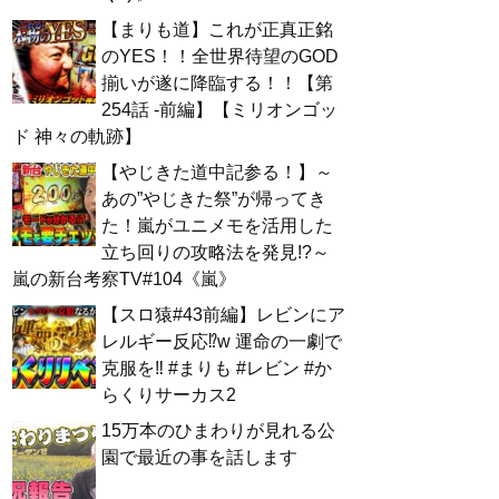
【まりも道】これが正真正銘
のYES！！全世界待望のGOD
揃いが遂に降臨する！！【第
254話 -前編】【ミリオンゴッ
ド 神々の軌跡】
【やじきた道中記参る！】～
あの”やじきた祭”が帰ってき
た！嵐がユニメモを活用した
立ち回りの攻略法を発見!?～
嵐の新台考察TV#104《嵐》
【スロ猿#43前編】レビンにア
レルギー反応⁉w 運命の一劇で
克服を‼ #まりも #レビン #か
らくりサーカス2
15万本のひまわりが見れる公
園で最近の事を話します