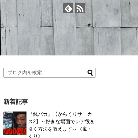
新着記事
『銭バカ』【からくりサーカ
ス2】～好きな場面でレア役を
引く方法を教えます～《嵐・
くり》