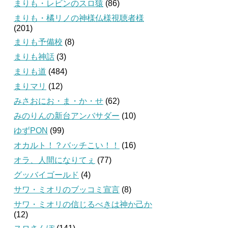
まりも・レビンのスロ猿
(86)
まりも・橘リノの神様仏様視聴者様
(201)
まりも予備校
(8)
まりも神話
(3)
まりも道
(484)
まりマリ
(12)
みさおにお・ま・か・せ
(62)
みのりんの新台アンバサダー
(10)
ゆずPON
(99)
オカルト！？バッチこい！！
(16)
オラ、人間になりてぇ
(77)
グッバイゴールド
(4)
サワ・ミオリのブッコミ宣言
(8)
サワ・ミオリの信じるべきは神か己か
(12)