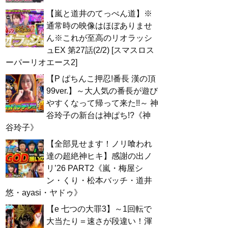
【嵐と道井のてっぺん道】※
通常時の映像はほぼありませ
ん※これが至高のリオラッシ
ュEX 第27話(2/2) [スマスロス
ーパーリオエース2]
【P ぱちんこ押忍!番長 漢の頂
99ver.】～大人気の番長が遊び
やすくなって帰って来た!!～ 神
谷玲子の新台は神ぱち!?《神
谷玲子》
【全部見せます！ノリ喰われ
達の超絶神ヒキ】感謝の出ノ
リ’26 PART2《嵐・梅屋シ
ン・くり・松本バッチ・道井
悠・ayasi・ヤドゥ》
【e 七つの大罪3】～1回転で
大当たり＝速さが段違い！渾