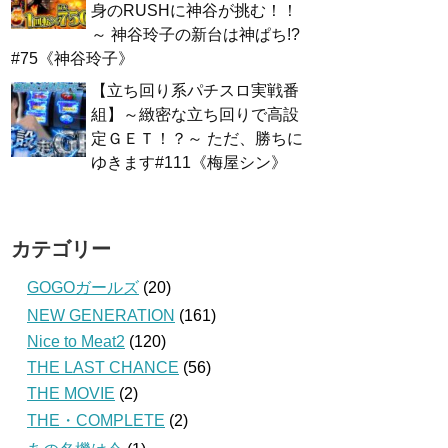
身のRUSHに神谷が挑む！！
～ 神谷玲子の新台は神ぱち!?
#75《神谷玲子》
【立ち回り系パチスロ実戦番
組】～緻密な立ち回りで高設
定ＧＥＴ！？～ ただ、勝ちに
ゆきます#111《梅屋シン》
カテゴリー
GOGOガールズ
(20)
NEW GENERATION
(161)
Nice to Meat2
(120)
THE LAST CHANCE
(56)
THE MOVIE
(2)
THE・COMPLETE
(2)