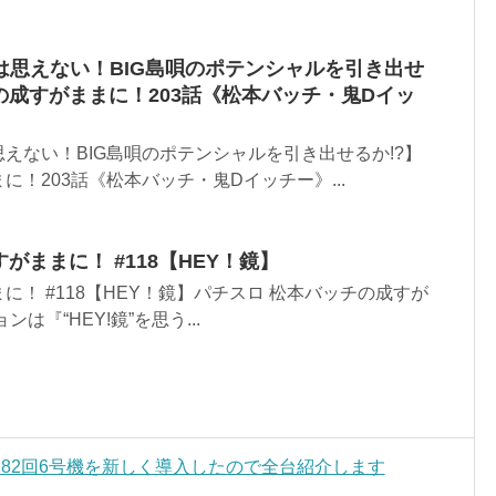
は思えない！BIG島唄のポテンシャルを引き出せ
の成すがままに！203話《松本バッチ・鬼Dイッ
えない！BIG島唄のポテンシャルを引き出せるか!?】
！203話《松本バッチ・鬼Dイッチー》...
すがままに！ #118【HEY！鏡】
に！ #118【HEY！鏡】パチスロ 松本バッチの成すが
は『“HEY!鏡”を思う...
82回6号機を新しく導入したので全台紹介します