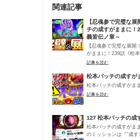
関連記事
【忍魂参で完璧な展開
チの成すがままに！2
義皆伝ノ章～
【忍魂参で完璧な展開！人
がままに！239話《松本
記事を読む
松本バッチの成すがま
松本バッチの成すがまま
記事を読む
127 松本バッチの成
松本バッチの成すがまま
のミッションは『"成すコロ