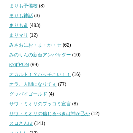
まりも予備校
(8)
まりも神話
(3)
まりも道
(483)
まりマリ
(12)
みさおにお・ま・か・せ
(62)
みのりんの新台アンバサダー
(10)
ゆずPON
(99)
オカルト！？バッチこい！！
(16)
オラ、人間になりてぇ
(77)
グッバイゴールド
(4)
サワ・ミオリのブッコミ宣言
(8)
サワ・ミオリの信じるべきは神か己か
(12)
スロさんぽ
(141)