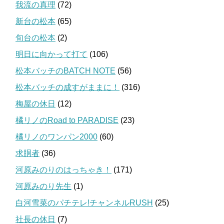
我流の真理
(72)
新台の松本
(65)
旬台の松本
(2)
明日に向かって打て
(106)
松本バッチのBATCH NOTE
(56)
松本バッチの成すがままに！
(316)
梅屋の休日
(12)
橘リノのRoad to PARADISE
(23)
橘リノのワンパン2000
(60)
求胴者
(36)
河原みのりのはっちゃき！
(171)
河原みのり先生
(1)
白河雪菜のパチテレ!チャンネルRUSH
(25)
社長の休日
(7)