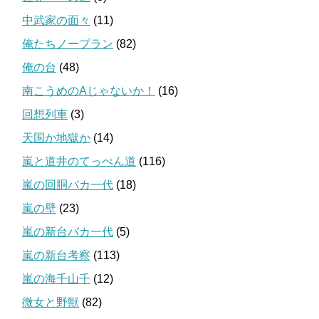
中武家の面々
(11)
俺たちノープラン
(82)
俺の台
(48)
南こうめのAじゃないか！
(16)
回想列車
(3)
天国か地獄か
(14)
嵐と道井のてっぺん道
(116)
嵐の回胴バカ一代
(18)
嵐の壁
(23)
嵐の新台バカ一代
(5)
嵐の新台考察
(113)
嵐の海千山千
(12)
微女と野獣
(82)