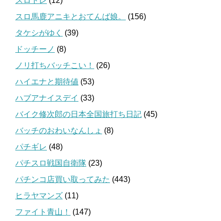
スロトレ
(12)
スロ馬鹿アニキとおてんば娘。
(156)
タケシがゆく
(39)
ドッチーノ
(8)
ノリ打ちバッチこい！
(26)
ハイエナと期待値
(53)
ハブアナイスデイ
(33)
バイク修次郎の日本全国旅打ち日記
(45)
バッチのおわいなんしょ
(8)
パチギレ
(48)
パチスロ戦国自衛隊
(23)
パチンコ店買い取ってみた
(443)
ヒラヤマンズ
(11)
ファイト青山！
(147)