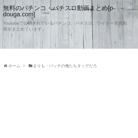
無料のパチンコ・パチスロ動画まとめ[p-
douga.com]
Youtubeで公開されているパチンコ、パチスロ、ライター実践動
画をまとめています。
ホーム
まりも・バッチの俺たちタッグだろ