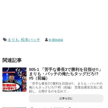
まりも
,
松本バッチ
p-douga
関連記事
005-1 「苦手な番長3で勝利を目指せ!!」
まりも・バッチの俺たちタッグだろ!?
#5（前編）
「苦手な番長3で勝利を目指せ!!」 まりも・バッチの
俺たちタッグだろ!? #5（前編） 営業自粛宣言前に収
録し、公開するのを忘れて...
記事を読む