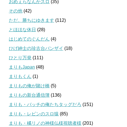
おめぇらなんかスロ
(35)
その他
(42)
ただ、勝ちにゆきます
(112)
とほほな休日
(28)
はじめてのぐんだん
(4)
ひげ紳士の珍古台バンザイ
(18)
ひとり万発
(111)
まりもJapan
(48)
まりもくん
(1)
まりもの俺が賭け橋
(5)
まりもの新台通信簿
(136)
まりも・バッチの俺たちタッグだろ
(151)
まりも・レビンのスロ猿
(85)
まりも・橘リノの神様仏様視聴者様
(201)