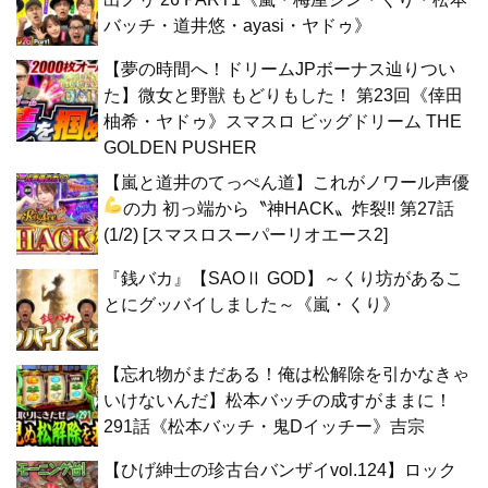
バッチ・道井悠・ayasi・ヤドゥ》
【夢の時間へ！ドリームJPボーナス辿りつい
た】微女と野獣 もどりもした！ 第23回《倖田
柚希・ヤドゥ》スマスロ ビッグドリーム THE
GOLDEN PUSHER
【嵐と道井のてっぺん道】これがノワール声優
の力
初っ端から〝神HACK〟炸裂‼ 第27話
(1/2) [スマスロスーパーリオエース2]
『銭バカ』【SAOⅡ GOD】～くり坊があるこ
とにグッバイしました～《嵐・くり》
【忘れ物がまだある！俺は松解除を引かなきゃ
いけないんだ】松本バッチの成すがままに！
291話《松本バッチ・鬼Dイッチー》吉宗
【ひげ紳士の珍古台バンザイvol.124】ロック