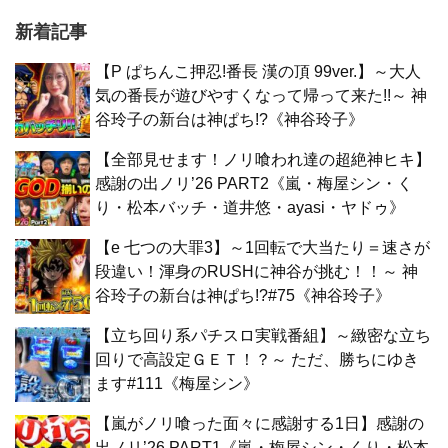
新着記事
【P ぱちんこ押忍!番長 漢の頂 99ver.】～大人
気の番長が遊びやすくなって帰って来た!!～ 神
谷玲子の新台は神ぱち!?《神谷玲子》
【全部見せます！ノリ喰われ達の超絶神ヒキ】
感謝の出ノリ’26 PART2《嵐・梅屋シン・く
り・松本バッチ・道井悠・ayasi・ヤドゥ》
【e 七つの大罪3】～1回転で大当たり＝速さが
段違い！渾身のRUSHに神谷が挑む！！～ 神
谷玲子の新台は神ぱち!?#75《神谷玲子》
【立ち回り系パチスロ実戦番組】～緻密な立ち
回りで高設定ＧＥＴ！？～ ただ、勝ちにゆき
ます#111《梅屋シン》
【嵐がノリ喰った面々に感謝する1日】感謝の
出ノリ’26 PART1《嵐・梅屋シン・くり・松本