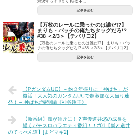
対決すっぞ!!/まりも/松本...
記事を読む
【万枚のレールに乗ったのは誰だ!?】
まりも・バッチの俺たちタッグだろ!?
#38 ＜2/3＞【チバリヨ2】
【万枚のレールに乗ったのは誰だ!?】 まりも・バッ
チの俺たちタッグだろ!? #38 ＜2/3＞【チバリヨ2】
記事を読む
【PガンダムUC】～約２年振りに「神ぱち」が
復活！大人気のガンダムUCで超激熱な大当り連
発！～ 神ぱち#特別編《神谷玲子》
【新番組】嵐が師匠に！？声優道井悠の成長を
描くパチスロバラエティ番組！！#01【嵐と道井
のてっぺん道】[まどマギ2]