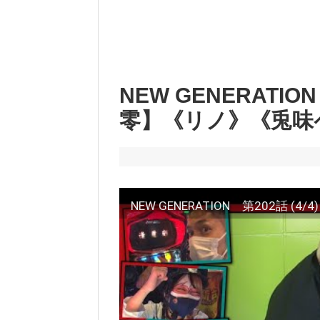
NEW GENERATIO
零】《リノ》《兎味