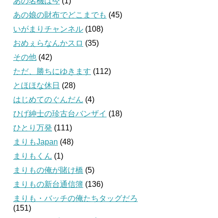
あの名機は今
(1)
あの娘の財布でどこまでも
(45)
いがまりチャンネル
(108)
おめぇらなんかスロ
(35)
その他
(42)
ただ、勝ちにゆきます
(112)
とほほな休日
(28)
はじめてのぐんだん
(4)
ひげ紳士の珍古台バンザイ
(18)
ひとり万発
(111)
まりもJapan
(48)
まりもくん
(1)
まりもの俺が賭け橋
(5)
まりもの新台通信簿
(136)
まりも・バッチの俺たちタッグだろ
(151)