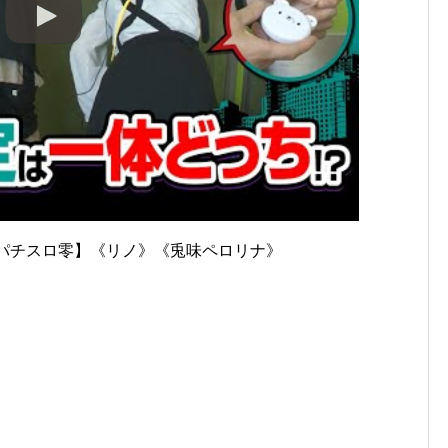
4/4)【パチスロ零】《リノ》《兎味ペロリナ》