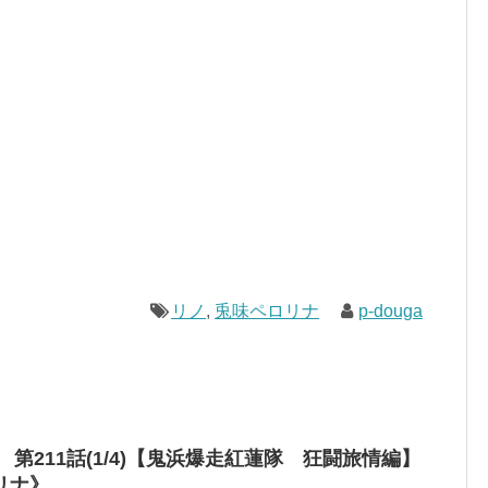
リノ
,
兎味ペロリナ
p-douga
ON 第211話(1/4)【鬼浜爆走紅蓮隊 狂闘旅情編】
リナ》