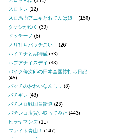
スロさんぽ
(141)
スロトレ
(12)
スロ馬鹿アニキとおてんば娘。
(156)
タケシがゆく
(39)
ドッチーノ
(8)
ノリ打ちバッチこい！
(26)
ハイエナと期待値
(53)
ハブアナイスデイ
(33)
バイク修次郎の日本全国旅打ち日記
(45)
バッチのおわいなんしょ
(8)
パチギレ
(48)
パチスロ戦国自衛隊
(23)
パチンコ店買い取ってみた
(443)
ヒラヤマンズ
(11)
ファイト青山！
(147)