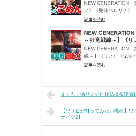
NEW GENERATIO
ノ》《兎味ペロリナ》
記事を読む
NEW GENERATI
～狂竜戦線～】《リ
NEW GENERATIO
線～】《リノ》《兎味
記事を読む
まりも・橘リノの神様仏様視聴者様!!
【ワサビが打ってみたい機種】ワサビ
ナイツ2】