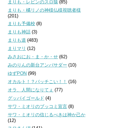
まりも・レビンのスロ猿
(85)
まりも・橘リノの神様仏様視聴者様
(201)
まりも予備校
(8)
まりも神話
(3)
まりも道
(483)
まりマリ
(12)
みさおにお・ま・か・せ
(62)
みのりんの新台アンバサダー
(10)
ゆずPON
(99)
オカルト！？バッチこい！！
(16)
オラ、人間になりてぇ
(77)
グッバイゴールド
(4)
サワ・ミオリのブッコミ宣言
(8)
サワ・ミオリの信じるべきは神か己か
(12)