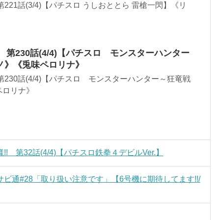
N 第221話(3/4)【パチスロ うしおととら 雷槍一閃】《リ
ON 第230話(4/4)【パチスロ モンスターハンター
ノ》《兎味ペロリナ》
N 第230話(4/4)【パチスロ モンスターハンター～狂竜戦
ペロリナ》
 第32話(4/4)【パチスロ鉄拳４デビルVer.】
通#28「取り扱い注意です」【6号機に期待してます!!/