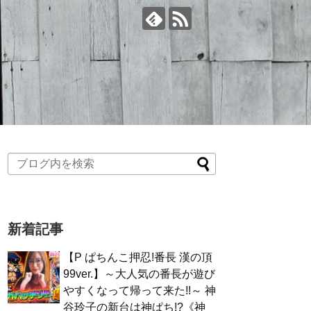
新着記事
【P ぱちんこ押忍!番長 漢の頂
99ver.】～大人気の番長が遊び
やすくなって帰って来た!!～ 神
谷玲子の新台は神ぱち!?《神