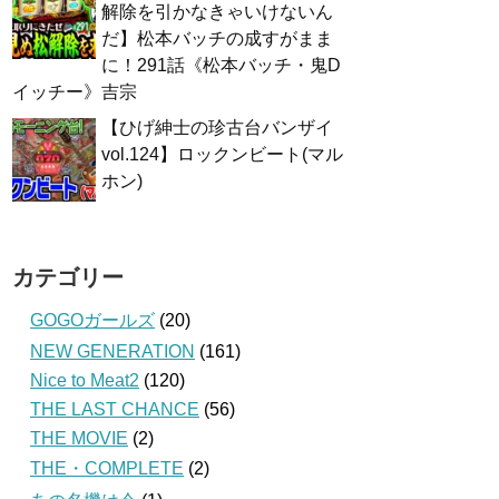
解除を引かなきゃいけないん
だ】松本バッチの成すがまま
に！291話《松本バッチ・鬼D
イッチー》吉宗
【ひげ紳士の珍古台バンザイ
vol.124】ロックンビート(マル
ホン)
カテゴリー
GOGOガールズ
(20)
NEW GENERATION
(161)
Nice to Meat2
(120)
THE LAST CHANCE
(56)
THE MOVIE
(2)
THE・COMPLETE
(2)