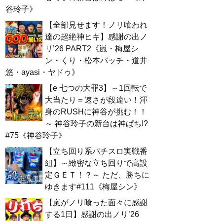
谷玲子》
【全部見せます！ノリ喰われ
達の超絶神ヒキ】感謝の出ノ
リ’26 PART2《嵐・梅屋シ
ン・くり・松本バッチ・道井
悠・ayasi・ヤドゥ》
【e 七つの大罪3】～1回転で
大当たり＝速さが段違い！渾
身のRUSHに神谷が挑む！！
～ 神谷玲子の新台は神ぱち!?
#75《神谷玲子》
【立ち回り系パチスロ実戦番
組】～緻密な立ち回りで高設
定ＧＥＴ！？～ ただ、勝ちに
ゆきます#111《梅屋シン》
【嵐がノリ喰った面々に感謝
する1日】感謝の出ノリ’26