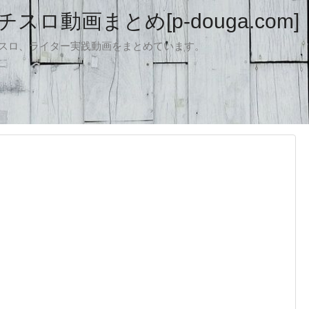
ロ動画まとめ[p-douga.com]
パチスロ、ライター実践動画をまとめています。