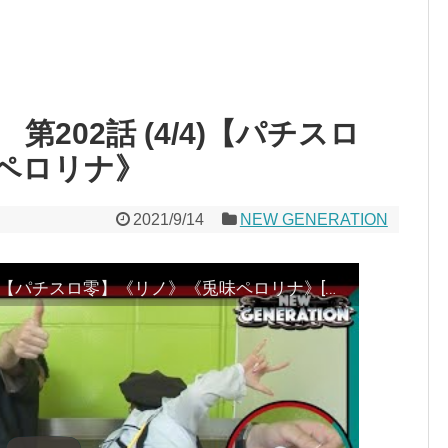
N 第202話 (4/4)【パチスロ
ペロリナ》
2021/9/14
NEW GENERATION
NEW GENERATION 第202話 (4/4)【パチスロ零】《リノ》《兎味ペロリナ》[ジャンバリ.TV][パチスロ][スロット]