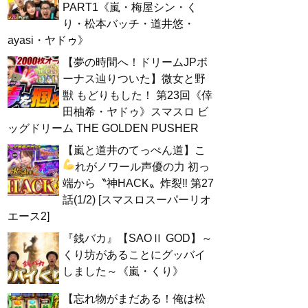
PART1《嵐・梅屋シン・く
り・松本バッチ・道井悠・
ayasi・ヤドゥ》
【夢の時間へ！ドリームJPボ
ーナス辿りついた】微女と野
獣 もどりもした！ 第23回《倖
田柚希・ヤドゥ》スマスロ ビ
ッグドリーム THE GOLDEN PUSHER
【嵐と道井のてっぺん道】こ
れがノワール声優の力
初っ
端から〝神HACK〟炸裂‼ 第27
話(1/2) [スマスロスーパーリオ
エース2]
『銭バカ』【SAOⅡ GOD】～
くり坊があることにグッバイ
しました～《嵐・くり》
【忘れ物がまだある！俺は松