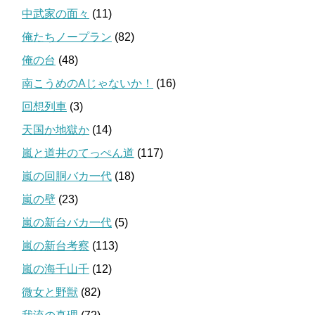
中武家の面々
(11)
俺たちノープラン
(82)
俺の台
(48)
南こうめのAじゃないか！
(16)
回想列車
(3)
天国か地獄か
(14)
嵐と道井のてっぺん道
(117)
嵐の回胴バカ一代
(18)
嵐の壁
(23)
嵐の新台バカ一代
(5)
嵐の新台考察
(113)
嵐の海千山千
(12)
微女と野獣
(82)