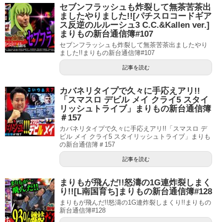
セブンフラッシュも炸裂して無茶苦茶出
ましたやりました!![パチスロコードギア
ス反逆のルルーシュ3 C.C.&Kallen ver.]
まりもの新台通信簿#107
セブンフラッシュも炸裂して無茶苦茶出ましたやり
ました!!まりもの新台通信簿#107
記事を読む
カバネリタイプで久々に手応えアリ!!
「スマスロ デビル メイ クライ5 スタイ
リッシュトライブ」まりもの新台通信簿
＃157
カバネリタイプで久々に手応えアリ!!「スマスロ デ
ビル メイ クライ5 スタイリッシュトライブ」まりも
の新台通信簿＃157
記事を読む
まりもが飛んだ!!怒濤の1G連炸裂しまく
り!![L南国育ち]まりもの新台通信簿#128
まりもが飛んだ!!怒濤の1G連炸裂しまくり!!まりもの
新台通信簿#128