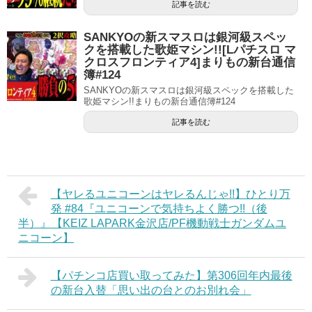
記事を読む
SANKYOの新スマスロは銀河級スペッ
クを搭載した歌姫マシン!![Lパチスロ マ
クロスフロンティア4]まりもの新台通信
簿#124
SANKYOの新スマスロは銀河級スペックを搭載した
歌姫マシン!!まりもの新台通信簿#124
記事を読む
【ヤレるユニコーンはヤレるんじゃ!!】ひとり万
発 #84『ユニコーンで気持ちよく勝つ!!（後
半）』【KEIZ LAPARK金沢店/PF機動戦士ガンダムユ
ニコーン】
【パチンコ店買い取ってみた】第306回年内最後
の新台入替「思い出の台とのお別れ会」