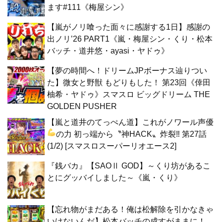
ます#111《梅屋シン》
【嵐がノリ喰った面々に感謝する1日】感謝の
出ノリ’26 PART1《嵐・梅屋シン・くり・松本
バッチ・道井悠・ayasi・ヤドゥ》
【夢の時間へ！ドリームJPボーナス辿りつい
た】微女と野獣 もどりもした！ 第23回《倖田
柚希・ヤドゥ》スマスロ ビッグドリーム THE
GOLDEN PUSHER
【嵐と道井のてっぺん道】これがノワール声優
の力
初っ端から〝神HACK〟炸裂‼ 第27話
(1/2) [スマスロスーパーリオエース2]
『銭バカ』【SAOⅡ GOD】～くり坊があるこ
とにグッバイしました～《嵐・くり》
【忘れ物がまだある！俺は松解除を引かなきゃ
いけないんだ】松本バッチの成すがままに！