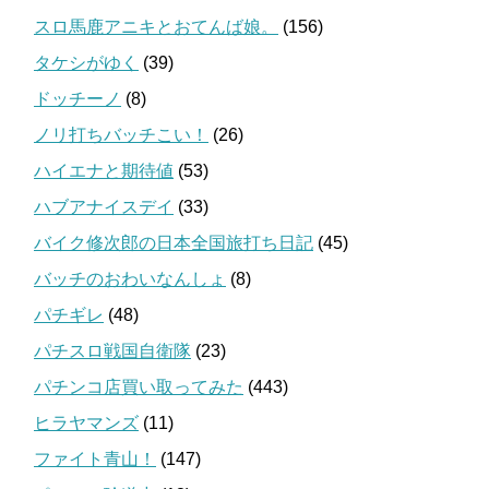
スロ馬鹿アニキとおてんば娘。
(156)
タケシがゆく
(39)
ドッチーノ
(8)
ノリ打ちバッチこい！
(26)
ハイエナと期待値
(53)
ハブアナイスデイ
(33)
バイク修次郎の日本全国旅打ち日記
(45)
バッチのおわいなんしょ
(8)
パチギレ
(48)
パチスロ戦国自衛隊
(23)
パチンコ店買い取ってみた
(443)
ヒラヤマンズ
(11)
ファイト青山！
(147)