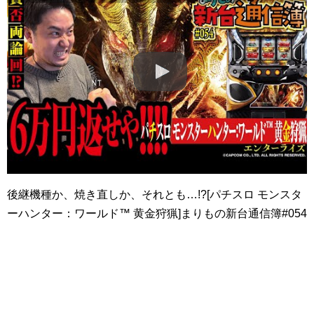
後継機種か、焼き直しか、それとも…!?[パチスロ モンスタ
ーハンター：ワールド™ 黄金狩猟]まりもの新台通信簿#054