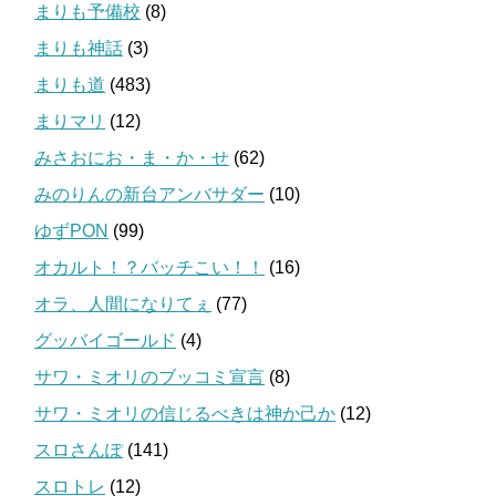
まりも予備校
(8)
まりも神話
(3)
まりも道
(483)
まりマリ
(12)
みさおにお・ま・か・せ
(62)
みのりんの新台アンバサダー
(10)
ゆずPON
(99)
オカルト！？バッチこい！！
(16)
オラ、人間になりてぇ
(77)
グッバイゴールド
(4)
サワ・ミオリのブッコミ宣言
(8)
サワ・ミオリの信じるべきは神か己か
(12)
スロさんぽ
(141)
スロトレ
(12)