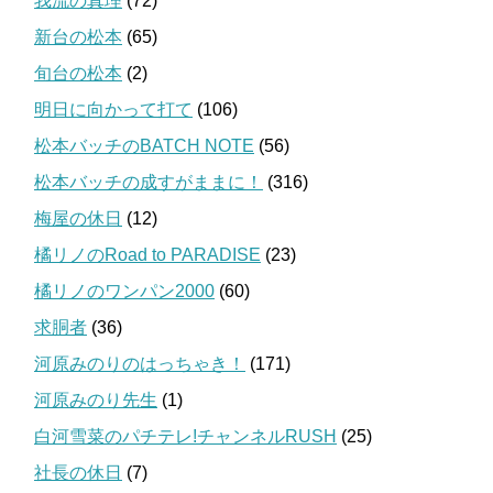
我流の真理
(72)
新台の松本
(65)
旬台の松本
(2)
明日に向かって打て
(106)
松本バッチのBATCH NOTE
(56)
松本バッチの成すがままに！
(316)
梅屋の休日
(12)
橘リノのRoad to PARADISE
(23)
橘リノのワンパン2000
(60)
求胴者
(36)
河原みのりのはっちゃき！
(171)
河原みのり先生
(1)
白河雪菜のパチテレ!チャンネルRUSH
(25)
社長の休日
(7)