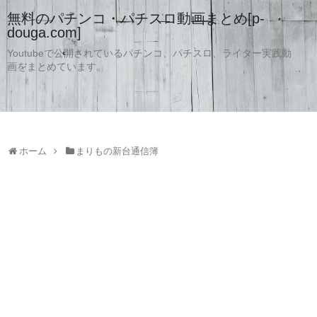
無料のパチンコ・パチスロ動画まとめ[p-
douga.com]
Youtubeで公開されているパチンコ、パチスロ、ライター実践動
画をまとめています。
ホーム
まりもの新台通信簿