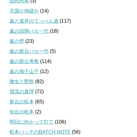
回想列車
(3)
天国か地獄か
(14)
嵐と道井のてっぺん道
(117)
嵐の回胴バカ一代
(18)
嵐の壁
(23)
嵐の新台バカ一代
(5)
嵐の新台考察
(114)
嵐の海千山千
(12)
微女と野獣
(82)
我流の真理
(72)
新台の松本
(65)
旬台の松本
(2)
明日に向かって打て
(106)
松本バッチのBATCH NOTE
(56)