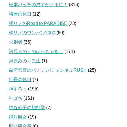
松本バッチの成すがままに！
(316)
梅屋の休日
(12)
橘リノのRoad to PARADISE
(23)
橘リノのワンパン2000
(60)
求胴者
(36)
河原みのりのはっちゃき！
(171)
河原みのり先生
(1)
白河雪菜のパチテレ!チャンネルRUSH
(25)
社長の休日
(7)
神すろっ
(195)
神ぱち
(161)
神谷玲子の初打学
(7)
絶対勝女
(19)
脳汁研究所
(8)