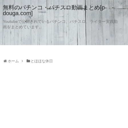
無料のパチンコ・パチスロ動画まとめ[p-
douga.com]
Youtubeで公開されているパチンコ、パチスロ、ライター実践動
画をまとめています。
ホーム
とほほな休日