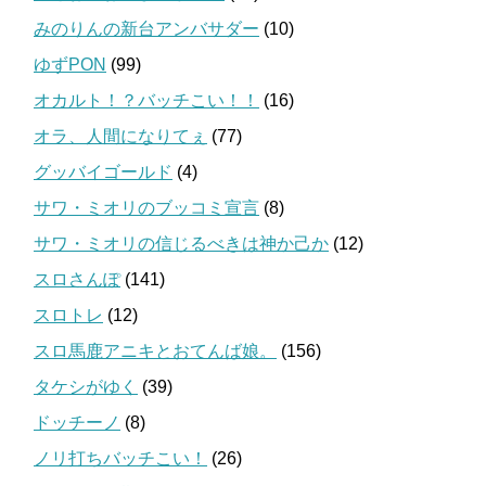
みのりんの新台アンバサダー
(10)
ゆずPON
(99)
オカルト！？バッチこい！！
(16)
オラ、人間になりてぇ
(77)
グッバイゴールド
(4)
サワ・ミオリのブッコミ宣言
(8)
サワ・ミオリの信じるべきは神か己か
(12)
スロさんぽ
(141)
スロトレ
(12)
スロ馬鹿アニキとおてんば娘。
(156)
タケシがゆく
(39)
ドッチーノ
(8)
ノリ打ちバッチこい！
(26)