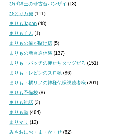
ひげ紳士の珍古台バンザイ
(18)
ひとり万発
(111)
まりもJapan
(48)
まりもくん
(1)
まりもの俺が賭け橋
(5)
まりもの新台通信簿
(137)
まりも・バッチの俺たちタッグだろ
(151)
まりも・レビンのスロ猿
(86)
まりも・橘リノの神様仏様視聴者様
(201)
まりも予備校
(8)
まりも神話
(3)
まりも道
(484)
まりマリ
(12)
みさおにお・ま・か・せ
(62)