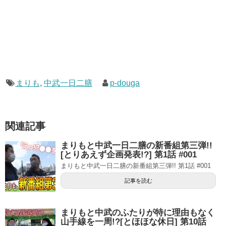
まりも
,
中武一日二膳
p-douga
関連記事
まりもと中武一日二膳の新番組第三弾!!
[とりあえず企画発表!?] 第1話 #001
まりもと中武一日二膳の新番組第三弾!! 第1話 #001
記事を読む
まりもと中武のふたりが特に理由もなく
山手線を一周!?[とほほな休日] 第10話