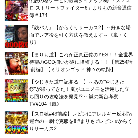
伝説の格ゲーとの最新タイアップ機!!「スマス
ロ ストリートファイター6」まりもの新台通信
簿＃174
『銭バカ』【からくりサーカス2】～好きな場
面でレア役を引く方法を教えます～《嵐・く
り》
【まりも道】これが正真正銘のYES！！全世界
待望のGOD揃いが遂に降臨する！！【第254話
-前編】【ミリオンゴッド 神々の軌跡】
【やじきた道中記参る！】～あの”やじきた
祭”が帰ってきた！嵐がユニメモを活用した立
ち回りの攻略法を発見!?～ 嵐の新台考察
TV#104《嵐》
【スロ猿#43前編】レビンにアレルギー反応⁉w
運命の一劇で克服を‼ #まりも #レビン #からく
りサーカス2