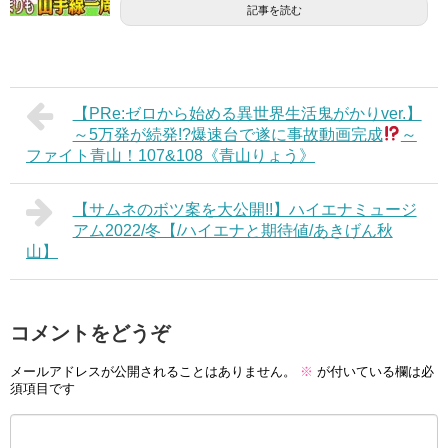
記事を読む
【PRe:ゼロから始める異世界生活鬼がかりver.】
～5万発が続発!?爆速台で遂に事故動画完成
～
ファイト青山！107&108《青山りょう》
【サムネのボツ案を大公開!!】ハイエナミュージ
アム2022/冬【/ハイエナと期待値/あきげん秋
山】
コメントをどうぞ
メールアドレスが公開されることはありません。
※
が付いている欄は必
須項目です