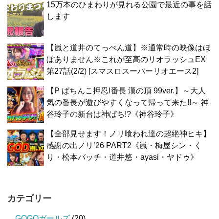
15万本のひまわりが見れる公園で最近の事を話
します
【嵐と道井のてっぺん道】※通常時の映像はほ
ぼありません※これが至高のリオラッシュEX
第27話(2/2) [スマスロスーパーリオエース2]
【P ぱちんこ押忍!番長 漢の頂 99ver.】～大人
気の番長が遊びやすくなって帰って来た!!～ 神
谷玲子の新台は神ぱち!?《神谷玲子》
【全部見せます！ノリ喰われ達の超絶神ヒキ】
感謝の出ノリ’26 PART2《嵐・梅屋シン・く
り・松本バッチ・道井悠・ayasi・ヤドゥ》
カテゴリー
GOGOガールズ
(20)