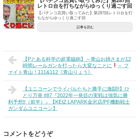
【パチンコ店買い取ってみた】第287回
レトロ台を打ちながらゆっくり過ごす回
【パチンコ店買い取ってみた】第287回レトロ台を打
ちながらゆっくり過ごす回
記事を読む
【Pとある科学の超電磁砲】～青山お姉さまが12
時間レールガンを打ったら大変なことに
～ フ
ァイト青山！111&112《青山りょう》
【ユニコーンでライバルたちと勝手に激闘!!】ひ
とり万発 #87『2022年一発目の実戦は強気に勝
利予想!!（前半）』【KEIZ LAPARK金沢店/PF機動戦士
ガンダムユニコーン】
コメントをどうぞ