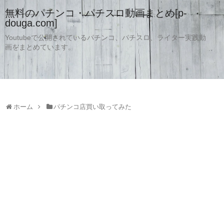
無料のパチンコ・パチスロ動画まとめ[p-
douga.com]
Youtubeで公開されているパチンコ、パチスロ、ライター実践動
画をまとめています。
ホーム
パチンコ店買い取ってみた