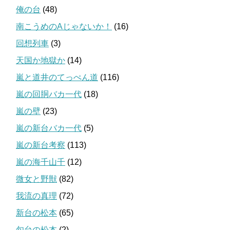
俺の台
(48)
南こうめのAじゃないか！
(16)
回想列車
(3)
天国か地獄か
(14)
嵐と道井のてっぺん道
(116)
嵐の回胴バカ一代
(18)
嵐の壁
(23)
嵐の新台バカ一代
(5)
嵐の新台考察
(113)
嵐の海千山千
(12)
微女と野獣
(82)
我流の真理
(72)
新台の松本
(65)
旬台の松本
(2)