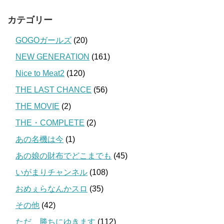
カテゴリー
GOGOガールズ
(20)
NEW GENERATION
(161)
Nice to Meat2
(120)
THE LAST CHANCE
(56)
THE MOVIE
(2)
THE・COMPLETE
(2)
あの名機は今
(1)
あの娘の財布でどこまでも
(45)
いがまりチャンネル
(108)
おめぇらなんかスロ
(35)
その他
(42)
ただ、勝ちにゆきます
(112)