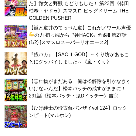
た】微女と野獣 もどりもした！ 第23回《倖田
柚希・ヤドゥ》スマスロ ビッグドリーム THE
GOLDEN PUSHER
【嵐と道井のてっぺん道】これがノワール声優
の力
初っ端から〝神HACK〟炸裂‼ 第27話
(1/2) [スマスロスーパーリオエース2]
『銭バカ』【SAOⅡ GOD】～くり坊があるこ
とにグッバイしました～《嵐・くり》
【忘れ物がまだある！俺は松解除を引かなきゃ
いけないんだ】松本バッチの成すがままに！
291話《松本バッチ・鬼Dイッチー》吉宗
【ひげ紳士の珍古台バンザイvol.124】ロック
ンビート(マルホン)