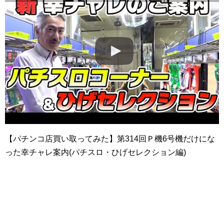
【パチンコ店買い取ってみた】第314回Ｐ機6号機だけにな
った幸チャレ案内(パチスロ・ひげセレクション編)