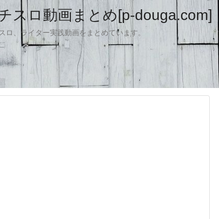
ロ動画まとめ[p-douga.com]
パチスロ、ライター実践動画をまとめています。