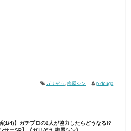
ガリぞう
,
梅屋シン
p-douga
(1/4)】ガチプロの2人が協力したらどうなる!?
ンサーSP】《ガリぞう 梅屋シン》