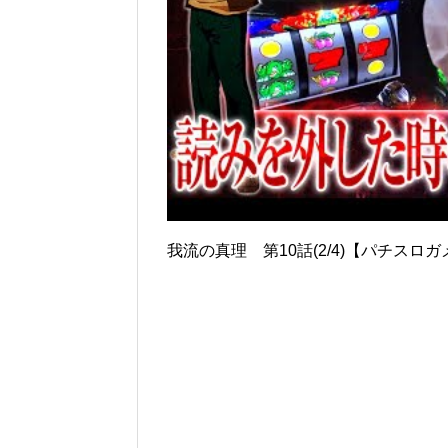
我流の真理 第10話(2/4)【パチス