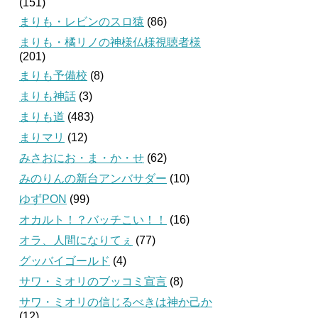
(151)
まりも・レビンのスロ猿
(86)
まりも・橘リノの神様仏様視聴者様
(201)
まりも予備校
(8)
まりも神話
(3)
まりも道
(483)
まりマリ
(12)
みさおにお・ま・か・せ
(62)
みのりんの新台アンバサダー
(10)
ゆずPON
(99)
オカルト！？バッチこい！！
(16)
オラ、人間になりてぇ
(77)
グッバイゴールド
(4)
サワ・ミオリのブッコミ宣言
(8)
サワ・ミオリの信じるべきは神か己か
(12)