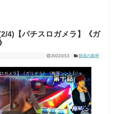
(2/4)【パチスロガメラ】《ガ
》
2022/2/13
我流の真理
我流の真理 第10話(2/4)【パチスロガメラ】《ガリぞう》《梅屋シン》[ジャンバリ.TV][パチスロ][スロット]