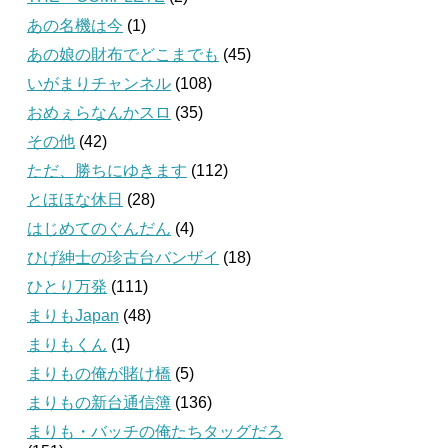
あの名機は今
(1)
あの娘の財布でどこまでも
(45)
いがまりチャンネル
(108)
おめぇらなんかスロ
(35)
その他
(42)
ただ、勝ちにゆきます
(112)
とほほな休日
(28)
はじめてのぐんだん
(4)
ひげ紳士の珍古台バンザイ
(18)
ひとり万発
(111)
まりもJapan
(48)
まりもくん
(1)
まりもの俺が賭け橋
(5)
まりもの新台通信簿
(136)
まりも・バッチの俺たちタッグだろ