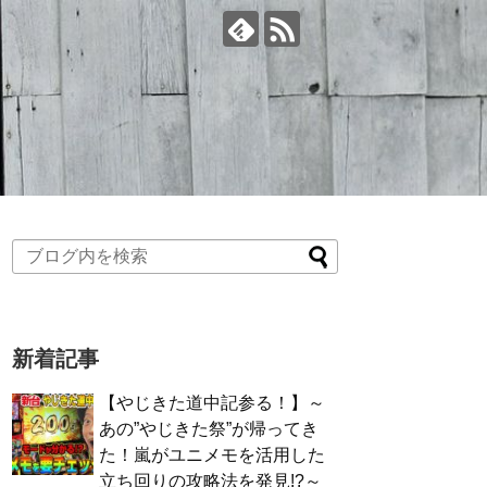
新着記事
【やじきた道中記参る！】～
あの”やじきた祭”が帰ってき
た！嵐がユニメモを活用した
立ち回りの攻略法を発見!?～