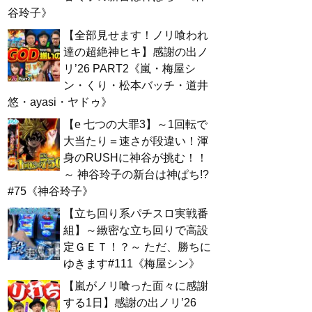
谷玲子》
【全部見せます！ノリ喰われ
達の超絶神ヒキ】感謝の出ノ
リ’26 PART2《嵐・梅屋シ
ン・くり・松本バッチ・道井
悠・ayasi・ヤドゥ》
【e 七つの大罪3】～1回転で
大当たり＝速さが段違い！渾
身のRUSHに神谷が挑む！！
～ 神谷玲子の新台は神ぱち!?
#75《神谷玲子》
【立ち回り系パチスロ実戦番
組】～緻密な立ち回りで高設
定ＧＥＴ！？～ ただ、勝ちに
ゆきます#111《梅屋シン》
【嵐がノリ喰った面々に感謝
する1日】感謝の出ノリ’26