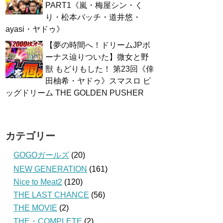
PART1《嵐・梅屋シン・く
り・松本バッチ・道井悠・
ayasi・ヤドゥ》
【夢の時間へ！ドリームJPボ
ーナス辿りついた】微女と野
獣 もどりもした！ 第23回《倖
田柚希・ヤドゥ》スマスロ ビ
ッグドリーム THE GOLDEN PUSHER
カテゴリー
GOGOガールズ
(20)
NEW GENERATION
(161)
Nice to Meat2
(120)
THE LAST CHANCE
(56)
THE MOVIE
(2)
THE・COMPLETE
(2)