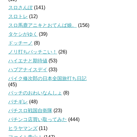
スロさんぽ
(141)
スロトレ
(12)
スロ馬鹿アニキとおてんば娘。
(156)
タケシがゆく
(39)
ドッチーノ
(8)
ノリ打ちバッチこい！
(26)
ハイエナと期待値
(53)
ハブアナイスデイ
(33)
バイク修次郎の日本全国旅打ち日記
(45)
バッチのおわいなんしょ
(8)
パチギレ
(48)
パチスロ戦国自衛隊
(23)
パチンコ店買い取ってみた
(444)
ヒラヤマンズ
(11)