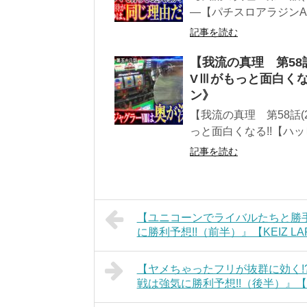
―【パチスロアラジンA
記事を読む
【我流の真理 第58
VⅢがもっと面白くな
ン》
【我流の真理 第58話(
っと面白くなる!!【ハッ
記事を読む
【ユニコーンでライバルたちと勝手に
に勝利予想!!（前半）』【KEIZ 
【ヤメちゃったフリが抜群に効く!?オ
戦は強気に勝利予想!!（後半）』【K