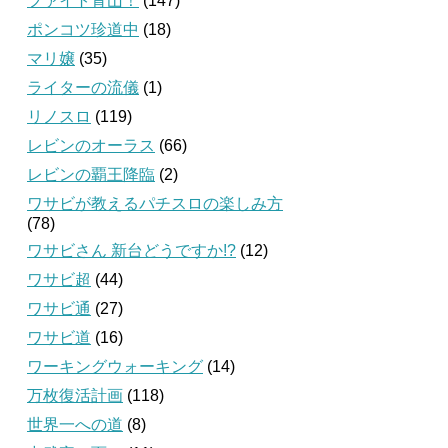
ファイト青山！
(147)
ポンコツ珍道中
(18)
マリ嬢
(35)
ライターの流儀
(1)
リノスロ
(119)
レビンのオーラス
(66)
レビンの覇王降臨
(2)
ワサビが教えるパチスロの楽しみ方
(78)
ワサビさん 新台どうですか!?
(12)
ワサビ超
(44)
ワサビ通
(27)
ワサビ道
(16)
ワーキングウォーキング
(14)
万枚復活計画
(118)
世界一への道
(8)