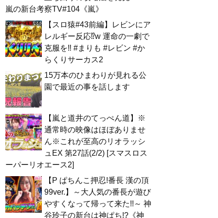
嵐の新台考察TV#104《嵐》
【スロ猿#43前編】レビンにア
レルギー反応⁉w 運命の一劇で
克服を‼ #まりも #レビン #か
らくりサーカス2
15万本のひまわりが見れる公
園で最近の事を話します
【嵐と道井のてっぺん道】※
通常時の映像はほぼありませ
ん※これが至高のリオラッシ
ュEX 第27話(2/2) [スマスロス
ーパーリオエース2]
【P ぱちんこ押忍!番長 漢の頂
99ver.】～大人気の番長が遊び
やすくなって帰って来た!!～ 神
谷玲子の新台は神ぱち!?《神