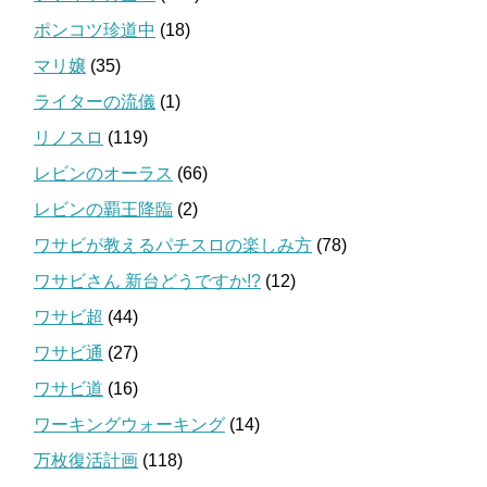
ポンコツ珍道中
(18)
マリ嬢
(35)
ライターの流儀
(1)
リノスロ
(119)
レビンのオーラス
(66)
レビンの覇王降臨
(2)
ワサビが教えるパチスロの楽しみ方
(78)
ワサビさん 新台どうですか!?
(12)
ワサビ超
(44)
ワサビ通
(27)
ワサビ道
(16)
ワーキングウォーキング
(14)
万枚復活計画
(118)