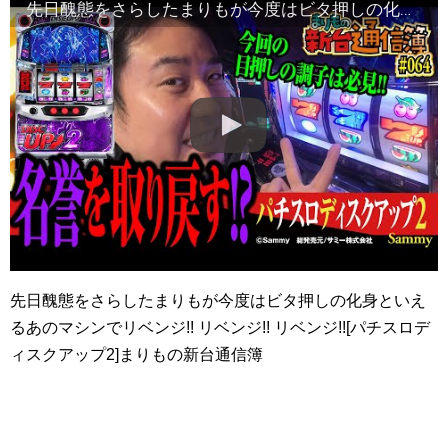
先日醜態をさらしたまりもが今度はビタ押しの化身といえるあのマシンでリベンジ!! リベンジ!! リベンジ!![パチスロディスクアップ2]まりもの新台通信簿
先日醜態をさらしたまりもが今度はビタ押しの化身といえ
るあのマシンでリベンジ!! リベンジ!! リベンジ!![パチスロデ
ィスクアップ2]まりもの新台通信簿