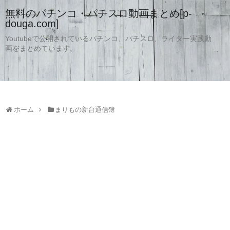
無料のパチンコ・パチスロ動画まとめ[p-
douga.com]
Youtubeで公開されているパチンコ、パチスロ、ライター実践動
画をまとめています。
ホーム
まりもの新台通信簿