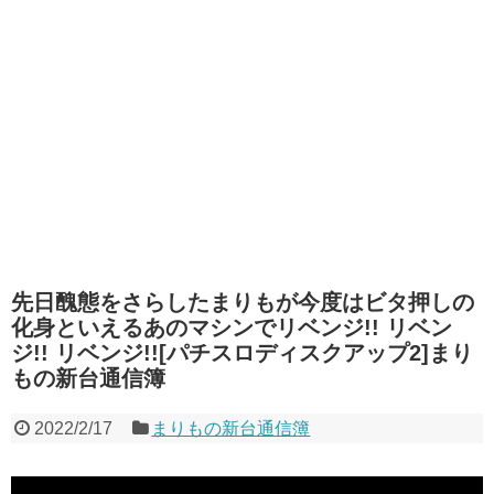
先日醜態をさらしたまりもが今度はビタ押しの
化身といえるあのマシンでリベンジ!! リベン
ジ!! リベンジ!![パチスロディスクアップ2]まり
もの新台通信簿
2022/2/17
まりもの新台通信簿