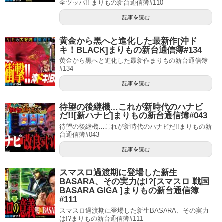
全ツッパ!! まりもの新台通信簿#110
記事を読む
黄金から黒へと進化した最新作[沖ド
キ！BLACK]まりもの新台通信簿#134
黄金から黒へと進化した最新作まりもの新台通信簿
#134
記事を読む
待望の後継機…これが新時代のハナビ
だ!![新ハナビ]まりもの新台通信簿#043
待望の後継機…これが新時代のハナビだ!!まりもの新
台通信簿#043
記事を読む
スマスロ過渡期に登場した新生
BASARA、その実力は!?[スマスロ 戦国
BASARA GIGA ]まりもの新台通信簿
#111
スマスロ過渡期に登場した新生BASARA、その実力
は!?まりもの新台通信簿#111