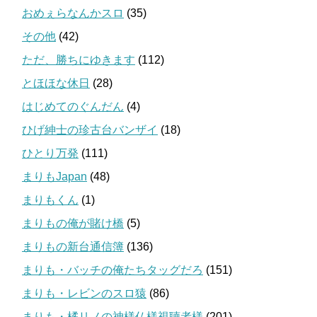
おめぇらなんかスロ
(35)
その他
(42)
ただ、勝ちにゆきます
(112)
とほほな休日
(28)
はじめてのぐんだん
(4)
ひげ紳士の珍古台バンザイ
(18)
ひとり万発
(111)
まりもJapan
(48)
まりもくん
(1)
まりもの俺が賭け橋
(5)
まりもの新台通信簿
(136)
まりも・バッチの俺たちタッグだろ
(151)
まりも・レビンのスロ猿
(86)
まりも・橘リノの神様仏様視聴者様
(201)