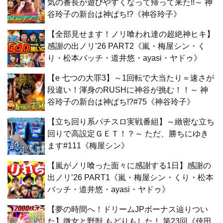
気の番長が遊びやすくなって帰って来た!!～ 神
谷玲子の新台は神ぱち!?《神谷玲子》
【全部見せます！ノリ喰われ達の超絶神ヒキ】
感謝の出ノリ’26 PART2《嵐・梅屋シン・く
り・松本バッチ・道井悠・ayasi・ヤドゥ》
【e 七つの大罪3】～1回転で大当たり＝速さが
段違い！渾身のRUSHに神谷が挑む！！～ 神
谷玲子の新台は神ぱち!?#75《神谷玲子》
【立ち回り系パチスロ実戦番組】～緻密な立ち
回りで高設定ＧＥＴ！？～ ただ、勝ちにゆき
ます#111《梅屋シン》
【嵐がノリ喰った面々に感謝する1日】感謝の
出ノリ’26 PART1《嵐・梅屋シン・くり・松本
バッチ・道井悠・ayasi・ヤドゥ》
【夢の時間へ！ドリームJPボーナス辿りつい
た】微女と野獣 もどりもした！ 第23回《倖田