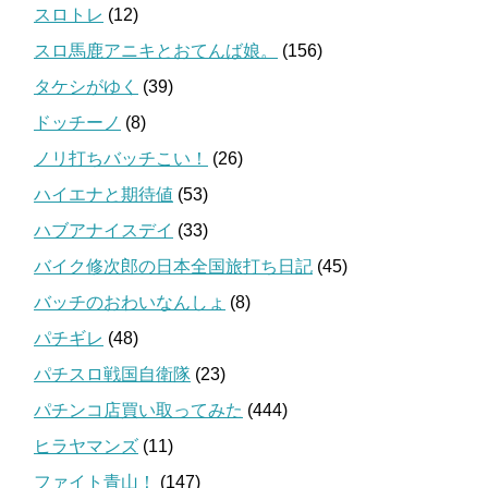
スロトレ
(12)
スロ馬鹿アニキとおてんば娘。
(156)
タケシがゆく
(39)
ドッチーノ
(8)
ノリ打ちバッチこい！
(26)
ハイエナと期待値
(53)
ハブアナイスデイ
(33)
バイク修次郎の日本全国旅打ち日記
(45)
バッチのおわいなんしょ
(8)
パチギレ
(48)
パチスロ戦国自衛隊
(23)
パチンコ店買い取ってみた
(444)
ヒラヤマンズ
(11)
ファイト青山！
(147)