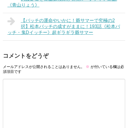
《青山りょう》
【バッチの運命やいかに！爺サマーで究極の2
択】松本バッチの成すがままに！193話《松本バ
ッチ・鬼Dイッチー》超ギラギラ爺サマー
コメントをどうぞ
メールアドレスが公開されることはありません。
※
が付いている欄は必
須項目です