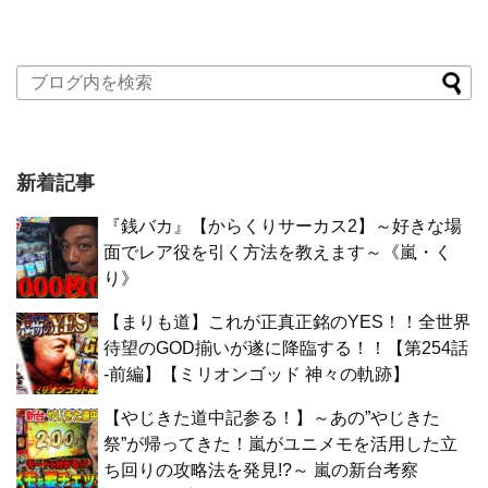
新着記事
『銭バカ』【からくりサーカス2】～好きな場
面でレア役を引く方法を教えます～《嵐・く
り》
【まりも道】これが正真正銘のYES！！全世界
待望のGOD揃いが遂に降臨する！！【第254話
-前編】【ミリオンゴッド 神々の軌跡】
【やじきた道中記参る！】～あの”やじきた
祭”が帰ってきた！嵐がユニメモを活用した立
ち回りの攻略法を発見!?～ 嵐の新台考察