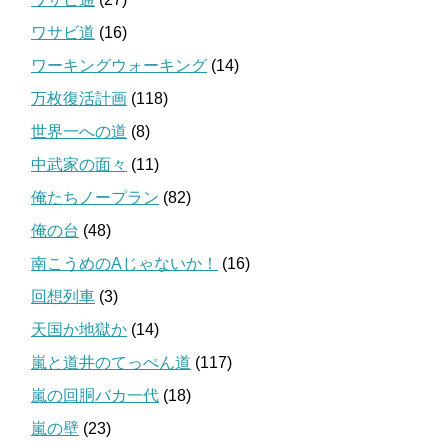
ワサビ道
(16)
ワーキングウォーキング
(14)
万枚復活計画
(118)
世界一への道
(8)
中武家の面々
(11)
俺たちノープラン
(82)
俺の台
(48)
南こうめのAじゃないか！
(16)
回想列車
(3)
天国か地獄か
(14)
嵐と道井のてっぺん道
(117)
嵐の回胴バカ一代
(18)
嵐の壁
(23)