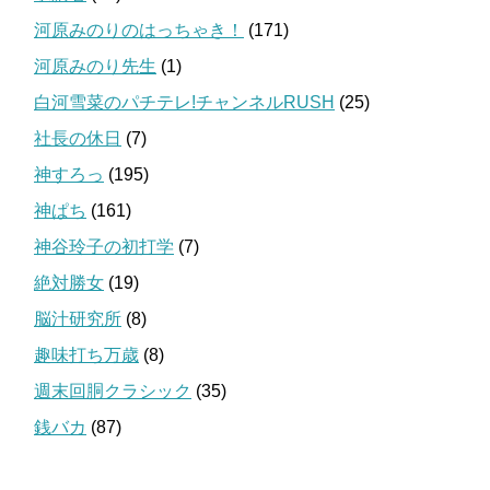
河原みのりのはっちゃき！
(171)
河原みのり先生
(1)
白河雪菜のパチテレ!チャンネルRUSH
(25)
社長の休日
(7)
神すろっ
(195)
神ぱち
(161)
神谷玲子の初打学
(7)
絶対勝女
(19)
脳汁研究所
(8)
趣味打ち万歳
(8)
週末回胴クラシック
(35)
銭バカ
(87)