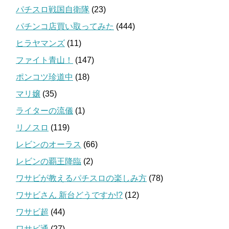
パチスロ戦国自衛隊
(23)
パチンコ店買い取ってみた
(444)
ヒラヤマンズ
(11)
ファイト青山！
(147)
ポンコツ珍道中
(18)
マリ嬢
(35)
ライターの流儀
(1)
リノスロ
(119)
レビンのオーラス
(66)
レビンの覇王降臨
(2)
ワサビが教えるパチスロの楽しみ方
(78)
ワサビさん 新台どうですか!?
(12)
ワサビ超
(44)
ワサビ通
(27)