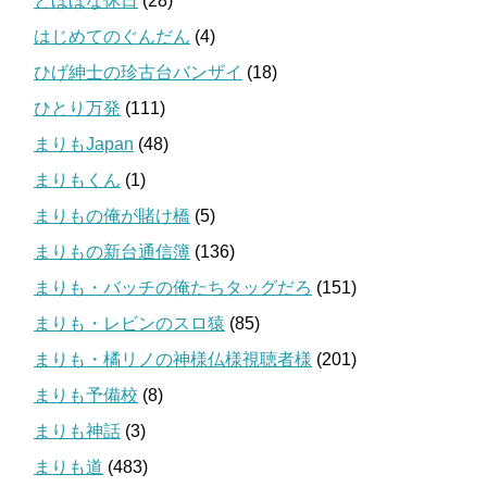
とほほな休日
(28)
はじめてのぐんだん
(4)
ひげ紳士の珍古台バンザイ
(18)
ひとり万発
(111)
まりもJapan
(48)
まりもくん
(1)
まりもの俺が賭け橋
(5)
まりもの新台通信簿
(136)
まりも・バッチの俺たちタッグだろ
(151)
まりも・レビンのスロ猿
(85)
まりも・橘リノの神様仏様視聴者様
(201)
まりも予備校
(8)
まりも神話
(3)
まりも道
(483)