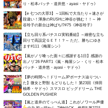
り・松本バッチ・道井悠・ayasi・ヤドゥ》
【e 七つの大罪3】～1回転で大当たり＝速さが
段違い！渾身のRUSHに神谷が挑む！！～ 神
谷玲子の新台は神ぱち!?#75《神谷玲子》
【立ち回り系パチスロ実戦番組】～緻密な立ち
回りで高設定ＧＥＴ！？～ ただ、勝ちにゆき
ます#111《梅屋シン》
【嵐がノリ喰った面々に感謝する1日】感謝の
出ノリ’26 PART1《嵐・梅屋シン・くり・松本
バッチ・道井悠・ayasi・ヤドゥ》
【夢の時間へ！ドリームJPボーナス辿りつい
た】微女と野獣 もどりもした！ 第23回《倖田
柚希・ヤドゥ》スマスロ ビッグドリーム THE
GOLDEN PUSHER
【嵐と道井のてっぺん道】これがノワール声優
の力
初っ端から〝神HACK〟炸裂‼ 第27話