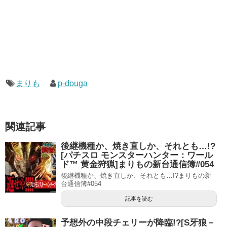
まりも
p-douga
関連記事
後継機種か、焼き直しか、それとも…!?
[パチスロ モンスターハンター：ワール
ド™ 黄金狩猟]まりもの新台通信簿#054
後継機種か、焼き直しか、それとも…!?まりもの新
台通信簿#054
記事を読む
予想外の中段チェリーが降臨!?[S牙狼－