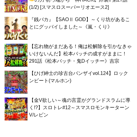
(1/2) [スマスロスーパーリオエース2]
『銭バカ』【SAOⅡ GOD】～くり坊があるこ
とにグッバイしました～《嵐・くり》
【忘れ物がまだある！俺は松解除を引かなきゃ
いけないんだ】松本バッチの成すがままに！
291話《松本バッチ・鬼Dイッチー》吉宗
【ひげ紳士の珍古台バンザイvol.124】ロック
ンビート(マルホン)
【金V欲しい～魂の言霊がグランドスラムに導
く!?】スロトレ#12～スマスロモンキーターン
V/レビン