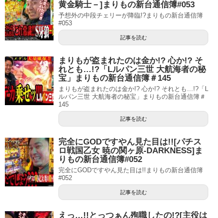
黄金騎士－]まりもの新台通信簿#053
予想外の中段チェリーが降臨!?まりもの新台通信簿
#053
記事を読む
まりもが盗まれたのは金か!? 心か!? そ
れとも…!?「Lルパン三世 大航海者の秘
宝」まりもの新台通信簿＃145
まりもが盗まれたのは金か!? 心か!? それとも…!?「L
ルパン三世 大航海者の秘宝」まりもの新台通信簿＃
145
記事を読む
完全にGODですやん見た目は!![パチス
ロ戦国乙女 暁の関ヶ原-DARKNESS]ま
りもの新台通信簿#052
完全にGODですやん見た目は!!まりもの新台通信簿
#052
記事を読む
えっ…!!とっつぁん殉職したの!?[主役は