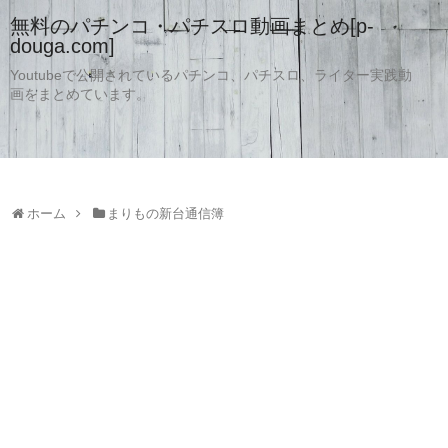
無料のパチンコ・パチスロ動画まとめ[p-
douga.com]
Youtubeで公開されているパチンコ、パチスロ、ライター実践動
画をまとめています。
ホーム
まりもの新台通信簿