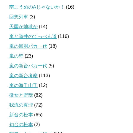
南こうめのAじゃないか！
(16)
回想列車
(3)
天国か地獄か
(14)
嵐と道井のてっぺん道
(116)
嵐の回胴バカ一代
(18)
嵐の壁
(23)
嵐の新台バカ一代
(5)
嵐の新台考察
(113)
嵐の海千山千
(12)
微女と野獣
(82)
我流の真理
(72)
新台の松本
(65)
旬台の松本
(2)