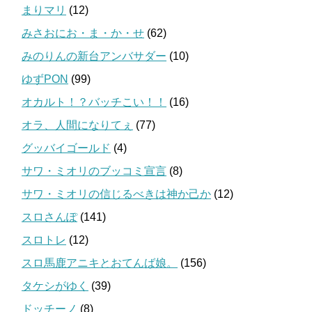
まりマリ
(12)
みさおにお・ま・か・せ
(62)
みのりんの新台アンバサダー
(10)
ゆずPON
(99)
オカルト！？バッチこい！！
(16)
オラ、人間になりてぇ
(77)
グッバイゴールド
(4)
サワ・ミオリのブッコミ宣言
(8)
サワ・ミオリの信じるべきは神か己か
(12)
スロさんぽ
(141)
スロトレ
(12)
スロ馬鹿アニキとおてんば娘。
(156)
タケシがゆく
(39)
ドッチーノ
(8)