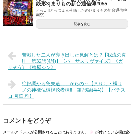
銭形3]まりもの新台通信簿#055
えっ…!!とっつぁん殉職したの!?まりもの新台通信簿
#055
記事を読む
苦戦した二人が導き出した見解とは!?【我流の真
理 第32話(4/4)】【バーサスリヴァイズ】《ガ
リぞう》《梅屋シン》
絶好調から急失速…、からの～【まりも・橘リ
ノの神様仏様視聴者様!! 第76話(4/4)】【パチス
ロ 月華 雅】
コメントをどうぞ
メールアドレスが公開されることはありません。
※
が付いている欄は必