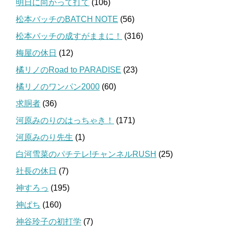
明日に向かって打て
(106)
松本バッチのBATCH NOTE
(56)
松本バッチの成すがままに！
(316)
梅屋の休日
(12)
橘リノのRoad to PARADISE
(23)
橘リノのワンパン2000
(60)
求胴者
(36)
河原みのりのはっちゃき！
(171)
河原みのり先生
(1)
白河雪菜のパチテレ!チャンネルRUSH
(25)
社長の休日
(7)
神すろっ
(195)
神ぱち
(160)
神谷玲子の初打学
(7)